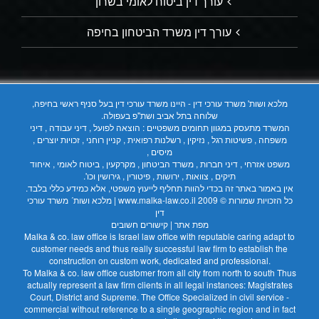
עורך דין ביטוח לאומי בשרון
עורך דין משרד הביטחון בחיפה
מלכא ושות' משרד עורכי דין - היינו משרד עורכי דין בעל סניף ראשי בחיפה,
שלוחה בתל אביב ושת"פ בעפולה.
המשרד מתעסק במגוון תחומים משפטיים : הוצאה לפועל , דיני עבודה , דיני
משפחה , פשיטות רגל , נזיקין , רשלנות רפואית , קניין רוחני , זכויות יוצרים ,
מיסים ,
משפט אזרחי , דיני חברות , משרד הביטחון , מקרקעין , ביטוח לאומי , איחוד
תיקים , צוואות , ירושות , פיטורין , גירושין וכו'.
אין באמור באתר זה בכדי להוות תחליף לייעוץ משפטי, אלא כמידע כללי בלבד.
כל הזכויות שמורות © 2009
www.malka-law.co.il | מלכא ושות´ משרד עורכי
דין
מפת אתר
|
קישורים חשובים
Malka & co. law office is Israel law office with reputable caring adapt to
customer needs and thus really successful law firm to establish the
construction on custom work, dedicated and professional.
To Malka & co. law office customer from all city from north to south Thus
actually represent a law firm clients in all legal instances: Magistrates
Court, District and Supreme. The Office Specialized in civil service -
commercial without reference to a single geographic region and in fact