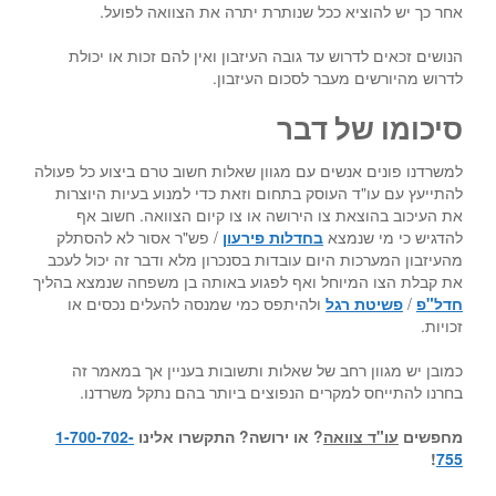
אחר כך יש להוציא ככל שנותרת יתרה את הצוואה לפועל.
הנושים זכאים לדרוש עד גובה העיזבון ואין להם זכות או יכולת
לדרוש מהיורשים מעבר לסכום העיזבון.
סיכומו של דבר
למשרדנו פונים אנשים עם מגוון שאלות חשוב טרם ביצוע כל פעולה
להתייעץ עם עו"ד העוסק בתחום וזאת כדי למנוע בעיות היוצרות
את העיכוב בהוצאת צו הירושה או צו קיום הצוואה. חשוב אף
להדגיש כי מי שנמצא
בחדלות פירעון
/ פש"ר אסור לא להסתלק
מהעיזבון המערכות היום עובדות בסנכרון מלא ודבר זה יכול לעכב
את קבלת הצו המיוחל ואף לפגוע באותה בן משפחה שנמצא בהליך
חדל"פ
/
פשיטת רגל
ולהיתפס כמי שמנסה להעלים נכסים או
זכויות.
כמובן יש מגוון רחב של שאלות ותשובות בעניין אך במאמר זה
בחרנו להתייחס למקרים הנפוצים ביותר בהם נתקל משרדנו.
מחפשים
עו"ד צוואה
?
או ירושה?
התקשרו אלינו
1-700-702-
!
755