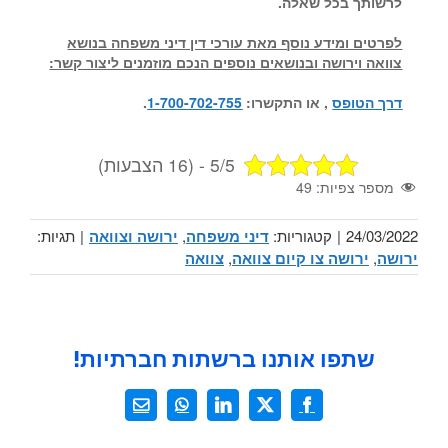
לרשותך בכל שאלה.
לפרטים ומידע נוסף מאת עורכי דין דיני משפחה בנושא
צוואה וירושה ובנושאים נוספים הנכם מוזמנים ליצור קשר:
דרך הטופס
, או התקשרו:
1-700-702-755
.
5/5 - (16 הצבעות)
מספר צפיות:
49
24/03/2022
|
קטגוריות:
דיני משפחה
,
ירושה וצוואה
|
תגיות:
ירושה
,
ירושה צו קיום צוואה
,
צוואה
שתפו אותנו ברשתות חברתיות!
X
Facebook
LinkedIn
WhatsApp
כתובת
דואר
אלקטרוני