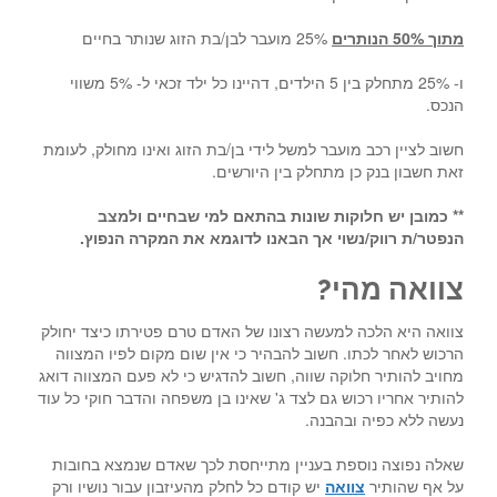
מתוך 50% הנותרים
25% מועבר לבן/בת הזוג שנותר בחיים
ו- 25% מתחלק בין 5 הילדים, דהיינו כל ילד זכאי ל- 5% משווי
הנכס.
חשוב לציין רכב מועבר למשל לידי בן/בת הזוג ואינו מחולק, לעומת
זאת חשבון בנק כן מתחלק בין היורשים.
** כמובן יש חלוקות שונות בהתאם למי שבחיים ולמצב
הנפטר/ת רווק/נשוי אך הבאנו לדוגמא את המקרה הנפוץ.
צוואה מהי?
צוואה היא הלכה למעשה רצונו של האדם טרם פטירתו כיצד יחולק
הרכוש לאחר לכתו. חשוב להבהיר כי אין שום מקום לפיו המצווה
מחויב להותיר חלוקה שווה, חשוב להדגיש כי לא פעם המצווה דואג
להותיר אחריו רכוש גם לצד ג' שאינו בן משפחה והדבר חוקי כל עוד
נעשה ללא כפיה ובהבנה.
שאלה נפוצה נוספת בעניין מתייחסת לכך שאדם שנמצא בחובות
על אף שהותיר
צוואה
יש קודם כל לחלק מהעיזבון עבור נושיו ורק