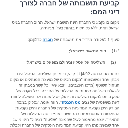
קביעת תושבותה של חברה לצורך
דיני המס:
מקום בו נקבע כי החברה הינה תושבת ישראל, תחוב החברה במס
ישראל וזאת, ללא כל תלות בזהות בעלי מניותיה.
סעיף 1 לפקודה מגדיר את תושבתה של
חברה
כדלקמן:
" (
1) הוא התאגד בישראל;
(2) השליטה על עסקיו וניהולם מופעלים בישראל
" ,
בחוזר מס הכנסה 4/02[1] נקבע, כי מבחן השליטה והניהול הינו
מבחן אחד ומשמעותו "מקום הכינוס של מועצת המנהלים או מקום
הניהול השוטף (מרכז העצבים). יוצא שאין כל קשר במבחן זה
לשאלת השליטה במניות או הבעלות על החברה. בכל מקרה של
ספק ביחס למקום השליטה והניהול, יש להפנות את השאלה לחוות
דעת משפטית של נציב
מס הכנסה
". הווה אומר, עסקינן במבחן
הבודק היכן נקבעת המדיניות העסקית של החברה והיכן נקבעות
ההחלטות האסטרטגיות בהתחשב באופי ובסוג הפעילות של
התאגיד. יוצא מהאמור לעיל שהמונח "שליטה" ו"ניהול" הינו מושג
אחד שמשמעותו היא קביעת המדיניות העסקית של החברה וקבלת