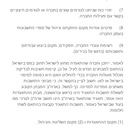
7) יפויי כוח שניתנו לגורמים שונים בחברה או לגורמים חיצוניים
בקשר עם פעילות החברה.
8) פרטים אודות מקום החזקתם וניהול של ספרי החשבונות
בעסק החברה.
9) רשימת עובדי החברה, תפקידם, מקום ביצוע עבודתם
ותושבותם (בדגש על בכירים).
לאמור, ייתכן וחברה שהתאגדה מחוץ לישראל תחוב במס בישראל
בהתאם למבחנים הנדונים לעיל. על כן, קיימת חשיבות לבדיקת
מכלול פעולות החברה בכדי להחליט האם היא כפופה למיסוי
בישראל או לאו. חשוב לציין בהקשר זה, כי מבחני התושבות
משתנים ממדינה למדינה. כך למשל, בארה"ב המבחן הקובע
לשאלת תושבות התאגיד הינו בראש ובראשונה, מבחן ההתאגדות
הווה אומר, תאגיד שהתאגד בארה"ב הינו תושב ארה"ב לצרכי מס.
בעוד שבישראל כאמור, תושבות התאגיד נקבעת בהתאם לשתי
חלופות:
(1) מקום ההתאגדות ו-(2) מקום השליטה והניהול.