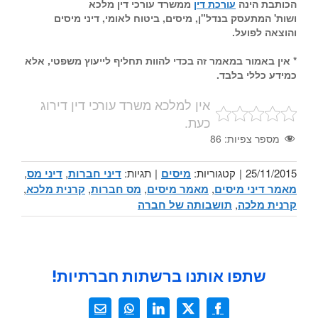
הכותבת הינה
עורכת דין
ממשרד עורכי דין מלכא
ושות' המתעסק בנדל"ן, מיסים, ביטוח לאומי, דיני מיסים
והוצאה לפועל.
* אין באמור במאמר זה בכדי להוות תחליף לייעוץ משפטי, אלא
כמידע כללי בלבד.
אין למלכא משרד עורכי דין דירוג
כעת.
מספר צפיות:
86
25/11/2015
|
קטגוריות:
מיסים
|
תגיות:
דיני חברות
,
דיני מס
,
מאמר דיני מיסים
,
מאמר מיסים
,
מס חברות
,
קרנית מלכא
,
קרנית מלכה
,
תושבותה של חברה
שתפו אותנו ברשתות חברתיות!
X
Facebook
LinkedIn
WhatsApp
כתובת