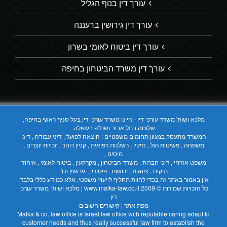
עורך דין בנוף הגליל
עורך דין גירושין ברעננה
עורך דין ביטוח לאומי בשרון
עורך דין משרד הביטחון בחיפה
מלכא ושות' משרד עורכי דין - היינו משרד עורכי דין בעל סניף ראשי בחיפה,
שלוחה בתל אביב ושת"פ בעפולה.
המשרד מתעסק במגוון תחומים משפטיים : הוצאה לפועל , דיני עבודה , דיני
משפחה , פשיטות רגל , נזיקין , רשלנות רפואית , קניין רוחני , זכויות יוצרים ,
מיסים ,
משפט אזרחי , דיני חברות , משרד הביטחון , מקרקעין , ביטוח לאומי , איחוד
תיקים , צוואות , ירושות , פיטורין , גירושין וכו'.
אין באמור באתר זה בכדי להוות תחליף לייעוץ משפטי, אלא כמידע כללי בלבד.
כל הזכויות שמורות © 2009
www.malka-law.co.il | מלכא ושות´ משרד עורכי
דין
מפת אתר
|
קישורים חשובים
Malka & co. law office is Israel law office with reputable caring adapt to
customer needs and thus really successful law firm to establish the