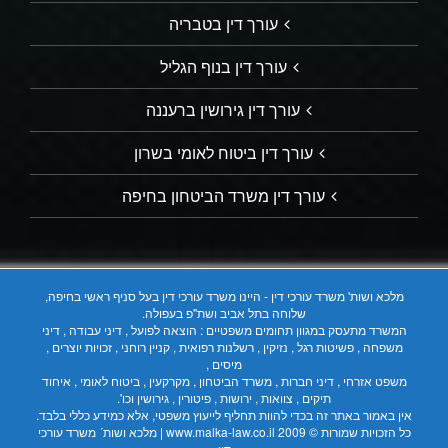
עורך דין בטבריה
עורך דין בנוף הגליל
עורך דין גירושין ברעננה
עורך דין ביטוח לאומי בשרון
עורך דין משרד הביטחון בחיפה
מלכא ושות' משרד עורכי דין - היינו משרד עורכי דין בעל סניף ראשי בחיפה,
שלוחה בתל אביב ושת"פ בעפולה.
המשרד מתעסק במגוון תחומים משפטיים : הוצאה לפועל , דיני עבודה , דיני
משפחה , פשיטות רגל , נזיקין , רשלנות רפואית , קניין רוחני , זכויות יוצרים ,
מיסים ,
משפט אזרחי , דיני חברות , משרד הביטחון , מקרקעין , ביטוח לאומי , איחוד
תיקים , צוואות , ירושות , פיטורין , גירושין וכו'.
אין באמור באתר זה בכדי להוות תחליף לייעוץ משפטי, אלא כמידע כללי בלבד.
כל הזכויות שמורות © 2009
www.malka-law.co.il | מלכא ושות´ משרד עורכי