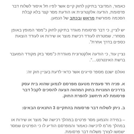
כאמור, המדובר בתיקון לחוק קיים אשר לפיו חל איסור לשלוח דבר
פרסומת, הודעה אלקטרונית או הודעת מסר קצר בלא קבלת
הסכמה מפורשת
מראש
ובכתב
של הנמען.
יש לציין, כי דבר פרסומת מוגדר בתיקון לחוק כ"מסר המופץ באופן
מסחרי, שמטרתו לעודד רכישת מוצר או שירות או לעודד הוצאת
כספים בדרך אחרת".
נציין עוד, כי הודעה אלקטרונית מוגדרת כ"מסר בזק מקודד המועבר
ברשת האינטרנט…".
ואולם ישנם מספר סייגים אשר כדאי לדעת בעניין חוק זה:
א. פניה חד פעמית מטעם מפרסם לנמען שהוא בית עסק
בדרכים המנויות בחוק המהווה הצעה להסכים לקבל דבר
פרסומת לא תיחשב להפרת החוק.
ב. ניתן לשלוח דבר פרסומת בהתקיים 3 התנאים הבאים:
– במידה והנמען מסר פרטים במהלך רכישה של מוצר או שירות או
במהלך מו"מ לרכישה כאמור והמפרסם הודיע לו כי הפרטים שמסר
ישמשו לצורך משלוח דבר פרסומת.