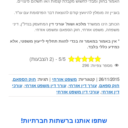
האמור בחוק ומבלי לחשוש מקבלת קנסות ו/או תשלום פיצויים.
בעניין זה מומלץ להיוועץ קודם להוצאת דבר הפרסומת עם עו"ד.
הכותב הינו ממשרד
מלכא ושות' עורכי דין
המתעסק בנדל"ן, דיני
משפחה, משפט אזרחי, חוק הספאם ומשפט אזרחי.
* אין באמור במאמר זה בכדי להוות תחליף לייעוץ משפטי, אלא
כמידע כללי בלבד.
5/5 - (2 הצבעות)
מספר צפיות:
296
26/11/2015
|
קטגוריות:
משפט אזרחי
|
תגיות:
חוק הספאם
,
חוק ספאם
,
עורך דין אזרחי
,
עורך דין משפט אזרחי
,
עורכי
דין אזרחי
,
עורכי דין משפט אזרחי
שתפו אותנו ברשתות חברתיות!