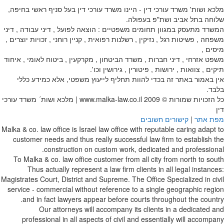
מלכא ושות' משרד עורכי דין - היינו משרד עורכי דין בעל סניף ראשי בחיפה,
שלוחה בתל אביב ושת"פ בעפולה.
המשרד מתעסק במגוון תחומים משפטיים : הוצאה לפועל , דיני עבודה , דיני
משפחה , פשיטות רגל , נזיקין , רשלנות רפואית , קניין רוחני , זכויות יוצרים ,
מיסים ,
משפט אזרחי , דיני חברות , משרד הביטחון , מקרקעין , ביטוח לאומי , איחוד
תיקים , צוואות , ירושות , פיטורין , גירושין וכו'.
אין באמור באתר זה בכדי להוות תחליף לייעוץ משפטי, אלא כמידע כללי
בלבד.
כל הזכויות שמורות © 2009
www.malka-law.co.il | מלכא ושות´ משרד עורכי
דין
מפת אתר
|
קישורים חשובים
Malka & co. law office is Israel law office with reputable caring adapt to
customer needs and thus really successful law firm to establish the
construction on custom work, dedicated and professional.
To Malka & co. law office customer from all city from north to south
Thus actually represent a law firm clients in all legal instances:
Magistrates Court, District and Supreme. The Office Specialized in civil
service - commercial without reference to a single geographic region
and in fact lawyers appear before courts throughout the country.
Our attorneys will accompany its clients in a dedicated and
professional in all aspects of civil and essentially will accompany