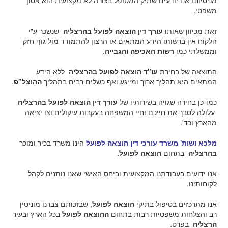
מניסיוננו אנו יודעים שתיק המטופל בצורה לא מקצועית הוא אסון
משפטי.
זאת מכיוון שאותו
עורך דין הוצאה לפועל בהרצליה
שנשכר ע"י
הלקוח אין ברשותו הידע המתאים או הרצון להתמודד מול גוף חזק
וממשלתי כמו
רשות האכיפה והגבייה
.
התוצאה של בחירת
עו"ד הוצאה לפועל בהרצליה
ללא הידע
המתאים היא תהליך ארוך ומייגע ואף כשלים רבים בתהליך
ההוצל"פ
.
כמו-כן בחירה שגויה בשירותיו של
עורך דין הוצאה לפועל בהרצליה
עלולה לסבך את חייכם וחיי המשפחה בעקבות עיקולים וצו יציאה
מהארץ וכד'.
מלכא ושות' משרד עורכי דין הוצאה לפועל
הינו משרד בכיר ומוכר
בהרצליה
בתחום
הוצאה לפועל
.
אנו ידועים בעבודתנו המקצועית וביחס האישי שאנו נותנים לקהל
לקוחותינו.
אנו מתרכזים בטיפול בתיקי
הוצאה לפועל
, שבזכותם צברנו מוניטין
רב והצלחות משפטיות רבות בתחום
ההוצאה לפועל
בכל הארץ ובעיר
הרצליה
בפרט.