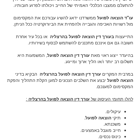
להתעלם ממצבו הכלכלי האמיתי של החייב ויכולתו לפרוע חובותיו.
עו"ד הוצאה לפועל
ממשרדנו ידאג להשיג עבורכם את המקסימום
מול רשויות האכיפה והגבייה ולהפחית את הביורוקרטיה ככל הניתן.
התייעצות
בעורך דין הוצאה לפועל בהרצליה
או בכל עיר אחרת
חשובה גם אם אינכם מתכננים להשתמש לבסוף בשירותיו.
בהיעדר ייצוג ראוי מאת
עורך דין הוצאה לפועל
, המשמעות היא
תשלום רב יותר ו/או הליך ארוך ומייגע.
במרבית המקרים
עורך דין הוצאה לפועל בהרצליה
הבקיא בדיני
הוצאה לפועל
יבצע את השלבים הנכונים למען הקלת התהליך והפקת
המקסימום למענכם.
להלן תחומי העיסוק של
עורך דין הוצאה לפועל בהרצליה
:
עיקולים.
תיקי
הוצאה לפועל
.
משכנתא.
חייב מוגבל באמצעים.
כינוס נכסים.