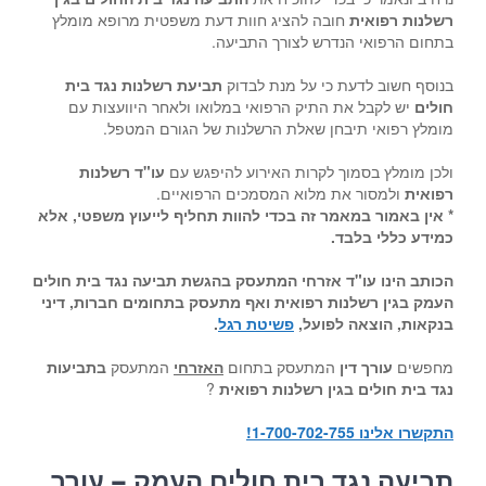
רשלנות רפואית
חובה להציג חוות דעת משפטית מרופא מומלץ
בתחום הרפואי הנדרש לצורך התביעה.
בנוסף חשוב לדעת כי על מנת לבדוק
תביעת רשלנות נגד בית
חולים
יש לקבל את התיק הרפואי במלואו ולאחר היוועצות עם
מומלץ רפואי תיבחן שאלת הרשלנות של הגורם המטפל.
ולכן מומלץ בסמוך לקרות האירוע להיפגש עם
עו"ד רשלנות
רפואית
ולמסור את מלוא המסמכים הרפואיים.
* אין באמור במאמר זה בכדי להוות תחליף לייעוץ משפטי, אלא
כמידע כללי בלבד.
הכותב הינו עו"ד אזרחי המתעסק בהגשת תביעה נגד בית חולים
העמק בגין רשלנות רפואית ואף מתעסק בתחומים חברות, דיני
בנקאות, הוצאה לפועל,
פשיטת רגל
.
מחפשים
עורך דין
המתעסק בתחום
האזרחי
המתעסק
בתביעות
נגד בית חולים בגין רשלנות רפואית
?
התקשרו אלינו 1-700-702-755!
תביעה נגד בית חולים העמק – עורך