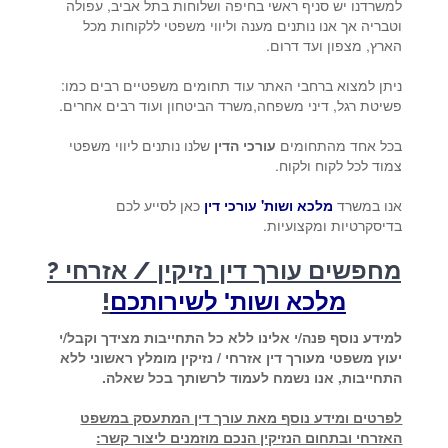
למשרדנו יש סניף ראשי בחיפה ושלוחות בתל אביב, עפולה
וטבריה אך אנו נותנים מענה וליווי משפטי ללקוחות מכל
הארץ, מצפון ועד דרום.
ניתן למצוא ברחבי האתר עוד תחומים משפטיים רבים כמו:
פשיטת רגל, דיני משפחה,משרד הביטחון ועוד רבים אחרים.
בכל אחד מהתחומים
עורכי הדין
שלנו נותנים ליווי משפטי
צמוד לכל לקוח ולקוח.
אנו במשרד
מלכא ושות' עורכי דין
כאן לסייע לכם
בדיסקרטיות ומקצועיות.
מחפשים עורך דין נזיקין / אזרחי ?
מלכא ושות' לשירותכם
!
למידע נוסף פנה/י אלינו ללא כל התחייבות מצידך וקבל/י
יעוץ משפטי מעורך דין אזרחי / נזיקין מומלץ ראשוני ללא
התחייבות, אנו נשמח לעמוד לרשותך בכל שאלה.
לפרטים ומידע נוסף מאת עורך דין המתעסק במשפט
האזרחי ובתחום הנזיקין הנכם מוזמנים ליצור קשר: