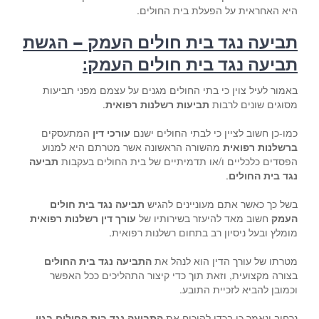
היא האחראית על הפעלת בית החולים.
תביעה נגד בית חולים העמק – הגשת
תביעה נגד בית חולים העמק:
באמור לעיל צוין כי בתי החולים מגנים על עצמם מפני תביעות
מסוגים שונים לרבות
תביעות רשלנות רפואית
.
כמו-כן חשוב לציין כי לבתי החולים ישנם
עורכי דין
המתעסקים
ברשלנות רפואית
מהשורה הראשונה אשר מטרתם היא למנוע
הפסדים כלכליים ו/או תדמיתיים של בית החולים בעקבות
תביעה
נגד בית החולים
.
בשל כך כאשר אתם מעוניינים להגיש
תביעה נגד בית חולים
העמק
חשוב מאד להיעזר בשירותיו של
עורך דין רשלנות רפואית
מומלץ ובעל ניסיון רב בתחום רשלנות רפואית.
מטרתו של עורך הדין הוא לנהל את
התביעה נגד בית החולים
בצורה מקצועית, וזאת תוך כדי קיצור התהליכים ככל האפשר
וכמובן להביא לזכיית התובע.
נרחיב ונאמר כי בכדי להוכיח את
התביעה נגד בית החולים בגין