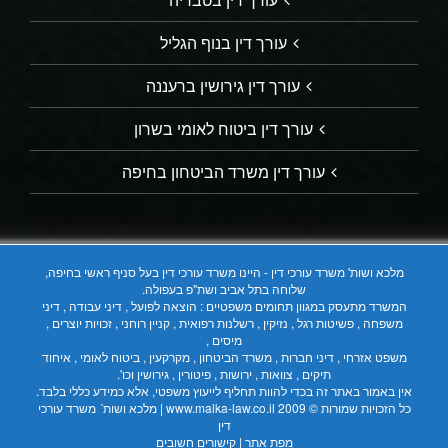
עורך דין בנוף הגליל
עורך דין גירושין ברעננה
עורך דין ביטוח לאומי בשרון
עורך דין משרד הביטחון בחיפה
מלכא ושות' משרד עורכי דין - היינו משרד עורכי דין בעל סניף ראשי בחיפה,
שלוחה בתל אביב ושת"פ בעפולה.
המשרד מתעסק במגוון תחומים משפטיים : הוצאה לפועל , דיני עבודה , דיני
משפחה , פשיטות רגל , נזיקין , רשלנות רפואית , קניין רוחני , זכויות יוצרים ,
מיסים ,
משפט אזרחי , דיני חברות , משרד הביטחון , מקרקעין , ביטוח לאומי , איחוד
תיקים , צוואות , ירושות , פיטורין , גירושין וכו'.
אין באמור באתר זה בכדי להוות תחליף לייעוץ משפטי, אלא כמידע כללי בלבד.
כל הזכויות שמורות © 2009
www.malka-law.co.il | מלכא ושות´ משרד עורכי
דין
מפת אתר
|
קישורים חשובים