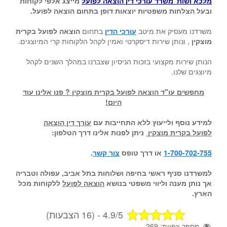
מלכא ושות' משרד עורכי דין הוצאה לפועל
מייצג אלפי לקוחות
ובעל הצלחות משפטיות יוצאות דופן בתחום הוצאה לפועל.
משרדנו מעסיק את מיטב
עורכי הדין
בתחום
הוצאה לפועל בקרית
מוצקין
, ונותן שירות דיסקרטי ואמין לקהל הלקוחות קרי המיוצגים.
הנותן שירות מקצועי בזכות הניסיון שצברנו במהלך השנים לקהל
מיוצגים שלנו.
מחפשים עו"ד הוצאה לפועל בקרית מוצקין ? פנו אלינו עוד
היום!
למידע נוסף ולייעוץ ללא התחייבות עם
עורך דין הוצאה
לפועל בקרית מוצקין
ניתן לפנות אלינו דרך הטלפון:
1-700-702-755
או דרך טופס
צור קשר
.
למשרדנו סניף ראשי בחיפה ושלוחות בתל אביב, עפולה וטבריה
אך נותן מענה וליווי משפטי בנושא
הוצאה לפועל
ללקוחות מכל
הארץ.
4.9/5 - (16 הצבעות)
מספר צפיות:
269