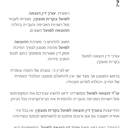
?
ראשית,
עורך דין הוצאה
לפועל בקרית מוצקין
מטרתו לעבוד
מול רשויות האכיפה והגבייה בהליכי
ההוצאה לפועל
השונים.
חשוב להדגיש כי מערכת
ההוצאה
לפועל
מהווה מנגנון לצורך הפיכת
פסק דין ושטרות ממסמך כתוב לנכס
עורכי דין הוצאה לפועל
המניב פירות.
בקרית מוצקין
יש לציין כי, טובתו של הזוכה עומדת
בראש המנגנון אך מצד שני אין להתעלם ממצבו הכלכלי האמיתי
של החייב ויכולתו לפרוע חובותיו.
עו"ד הוצאה לפועל
ממשרדנו ידאג להשיג עבורכם את המקסימום
מול רשויות האכיפה והגבייה ולהפחית את הביורוקרטיה ככל הניתן.
התייעצות
בעורך דין הוצאה לפועל בקרית מוצקין
או בכל עיר
אחרת חשובה גם אם אינכם מתכננים להשתמש לבסוף בשירותיו.
בהיעדר ייצוג ראוי מאת
עורך דין הוצאה לפועל
, המשמעות היא