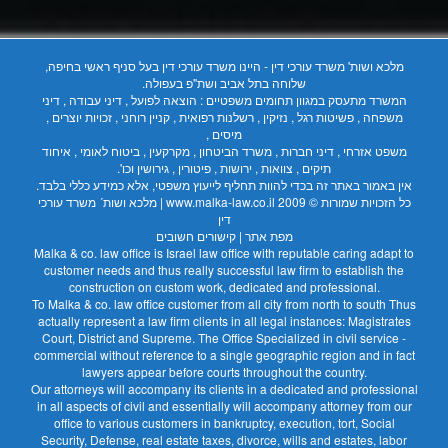
מלכא ושות' משרד עורכי דין - היינו משרד עורכי דין בעל סניף ראשי בחיפה,
שלוחה בתל אביב ושת"פ בעפולה.
המשרד מתעסק במגוון תחומים משפטיים : הוצאה לפועל , דיני עבודה , דיני
משפחה , פשיטות רגל , נזיקין , רשלנות רפואית , קניין רוחני , זכויות יוצרים ,
מיסים ,
משפט אזרחי , דיני חברות , משרד הביטחון , מקרקעין , ביטוח לאומי , איחוד
תיקים , צוואות , ירושות , פיטורין , גירושין וכו'.
אין באמור באתר זה בכדי להוות תחליף לייעוץ משפטי, אלא כמידע כללי בלבד.
כל הזכויות שמורות © 2009
www.malka-law.co.il | מלכא ושות´ משרד עורכי
דין
מפת אתר
|
קישורים חשובים
Malka & co. law office is Israel law office with reputable caring adapt to
customer needs and thus really successful law firm to establish the
construction on custom work, dedicated and professional.
To Malka & co. law office customer from all city from north to south Thus
actually represent a law firm clients in all legal instances: Magistrates
Court, District and Supreme. The Office Specialized in civil service -
commercial without reference to a single geographic region and in fact
lawyers appear before courts throughout the country.
Our attorneys will accompany its clients in a dedicated and professional
in all aspects of civil and essentially will accompany attorney from our
office to various customers in bankruptcy, execution, tort, Social
Security, Defense, real estate taxes, divorce, wills and estates, labor