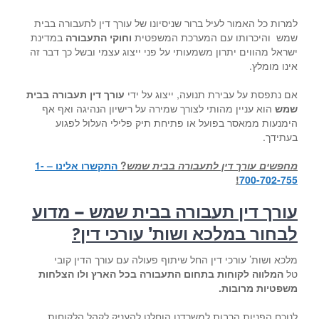
למרות כל האמור לעיל ברור שניסיונו של עורך דין לתעבורה בבית
שמש והיכרותו עם המערכת המשפטית
וחוקי התעבורה
במדינת
ישראל מהווים יתרון משמעותי על פני ייצוג עצמי ובשל כך דבר זה
אינו מומלץ.
אם נתפסת על עבירת תנועה, ייצוג על ידי
עורך דין תעבורה בבית
שמש
הוא עניין מהותי לצורך שמירה על רישיון הנהיגה ואף אף
הימנעות ממאסר בפועל או פתיחת תיק פלילי העלול לפגוע
בעתידך.
מחפשים עורך דין לתעבורה בבית שמש
?
התקשרו אלינו – 1-
!
700-702-755
עורך דין תעבורה בבית שמש – מדוע
לבחור ב
מלכא ושות’ עורכי דין
?
מלכא ושות’ עורכי דין החל שיתוף פעולה עם עורך הדין קובי
טל
המלווה לקוחות בתחום התעבורה בכל הארץ ולו הצלחות
משפטיות מרובות.
לנוכח הפניות הרבות למשרדנו הוחלט להעניק לקהל הלקוחות