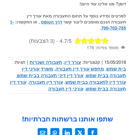
דופן? פנו אלינו עוד היום!
לפרטים ומידע נוסף על תחום
התעבורה
מאת
עורך דין
תעבורה
הנכם מוזמנים ליצור קשר
דרך הטופס
, או התקשרו:
1-
.
700-702-755
4.7/5 - (3 הצבעות)
מספר צפיות:
176
15/05/2018
|
קטגוריות:
עורך דין
,
תעבורה ושכרות
|
תגיות:
בית שמש
,
מחפש עורך דין תעבורה
,
משרד עורכי דין
תעבורה בבית שמש
,
עורך דין דיני תעבורה בבית שמש
,
עורך דין לתעבורה בבית שמש
,
עורך דין תעבורה
,
עורך דין
תעבורה בבית שמש
,
עורכי דין תעבורה
שתפו אותנו ברשתות חברתיות!
X
Facebook
LinkedIn
WhatsApp
כתובת