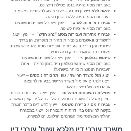
בעבירות מסוג נהיגה בזמן פסילת רישיונם.
נהיגה ללא רישיון נהיגה
– ייעוץ וייצוג לחשודים ונאשמים
בעבירות מסוג נהיגה ללא רישיון נהיגה.
עבירות אי ציות לשוטר
– ייעוץ וייצוג לחשודים ונאשמים
בעבירות מסוג אי ציות לשוטר.
עבירות מהירות ועבירות מסוג “נהג חדש”
– ייעוץ וייצוג
לחשודים ונאשמים בעבירות מהירות מופרזת, הן בדרך
עירונית והן בדרך בין-עירונית, ועבירות מסוג נהג חדש שבהם
מעורב נהג המוגדר בחוק כנהג חדש.
שימוש בטלפון נייד
– ייעוץ וייצוג לחשודים ונאשמים
בעבירות מסוג שימוש בטלפון נייד בזמן נהיגה – אחת
העבירות הנפוצות ביותר בישראל!
ייצוג מול משרד הרישוי / גופי תחבורה נוספים
– ייעוץ
וייצוג לנהגים אל מול משרד הרישוי בבעיות להוצאה
או הרחבה של רישיון נהיגה.
פסילות / השבתות מנהליות
– ייעוץ וייצוג בעבירות הגוררות
בצידן פסילה / השבתה מנהלית של רכב על ידי קצין משטרה.
עבירות מסוג ברירת משפט
– ייעוץ לחשודים בדבר הגשת
בקשה להישפט בגין דו”חות תעבורה וכן ייצוג במסגרת
ההליך המשפטי מול הגורמים הרלוונטיים למקרה.
משרד עורכי דין מלכא ושות’ עורכי דין