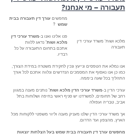
תעבורה – מי אנחנו?
מחפשים
עורך דין תעבורה בבית
שמש
?
פנו אלינו ואנו ב-
משרד עורכי דין
מלכא ושות' משרד עורכי דין
מלכא ושות’
נדאג ללוות
תעבורה
אתכם בתחום התעבורה על כל
רבדיו.
אנו נמלא את הטפסים ונייעץ ונכין לחקירת משטרה במידת הצורך,
כמו כן אנו נאסוף את המסמכים הנדרשים ונלווה אתכם לכל אורך
התהליך בכל שעה ביממה.
עורכי הדין ב-
משרד עורכי הדין מלכא ושות’
נותנים מענה במגוון
רחב של תחומים, למשרדנו יש סניף ראשי בחיפה ושלוחות בתל
אביב, טבריה ועפולה
אך משרד עורכי הדין שלנו מעניק מענה וליווי משפטי ללקוחות מכל
הארץ, מהצפון ועד הדרום.
מחפשים עורך דין תעבורה בבית שמש בעל הצלחות יוצאות