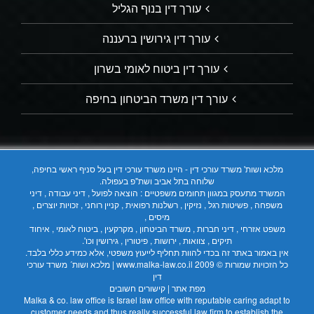
עורך דין בנוף הגליל
עורך דין גירושין ברעננה
עורך דין ביטוח לאומי בשרון
עורך דין משרד הביטחון בחיפה
מלכא ושות' משרד עורכי דין - היינו משרד עורכי דין בעל סניף ראשי בחיפה,
שלוחה בתל אביב ושת"פ בעפולה.
המשרד מתעסק במגוון תחומים משפטיים : הוצאה לפועל , דיני עבודה , דיני
משפחה , פשיטות רגל , נזיקין , רשלנות רפואית , קניין רוחני , זכויות יוצרים ,
מיסים ,
משפט אזרחי , דיני חברות , משרד הביטחון , מקרקעין , ביטוח לאומי , איחוד
תיקים , צוואות , ירושות , פיטורין , גירושין וכו'.
אין באמור באתר זה בכדי להוות תחליף לייעוץ משפטי, אלא כמידע כללי בלבד.
כל הזכויות שמורות © 2009
www.malka-law.co.il | מלכא ושות´ משרד עורכי
דין
מפת אתר
|
קישורים חשובים
Malka & co. law office is Israel law office with reputable caring adapt to
customer needs and thus really successful law firm to establish the