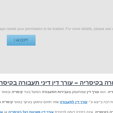
ps needs your permission to be loaded. For more details, please see 
I ACCEPT
רה בקיסריה – עורך דין דיני תעבורה בקיסר
ריה
הוא
עורך דין
שמתעסק
בעבירות התעבורה
הפועל בעיר
קיסריה
ובאזור 
ת רבה בייצוג ע”י
עורך דין לתעבורה
שזה תחום עיסוקו בעיקר באזור
קיסריה
ו
רה בקיסריה
אינה בחירה דומה לבחירת
עורך דין פשיטת רגל בקיסריה
או
עו