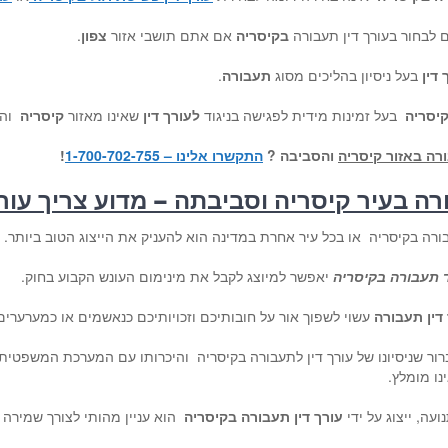
ם לבחור בעורך דין תעבורה
בקיסריה
אם אתם תושבי אזור
צפון
.
 דין
בעל ניסיון בהליכים מסוג
תעבורה
.
קיסריה
בעל זמינות מידית לפגישה בניגוד
לעורך דין
שאינו מאזור
קיסריה
וה
ורה באזור קיסריה
והסביבה
?
התקשרו אלינו – 1-700-702-755
!
ורה בעיר קיסריה וסביבתה – מדוע צריך עור
ורה בקיסריה או בכל עיר אחרת במדינה הוא להעניק את הייצוג הטוב ביותר.
 תעבורה בקיסריה
יאפשר למיוצג לקבל את מינימום העונש הקבוע בחוק.
דין תעבורה
עשוי לשפוך אור על חובותיכם וזכויותיכם כנאשמים או כמערערי
רור שניסיונו של עורך דין לתעבורה בקיסריה והיכרותו עם המערכת המשפטית
נו מומלץ.
ה, ייצוג על ידי
עורך דין תעבורה בקיסריה
הוא עניין מהותי לצורך שמירה