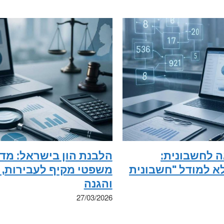
 לחשבונית:
הלבנת הון בישראל: מד
א למודל "חשבונית
משפטי מקיף לעבירות, 
והגנה
27/03/2026