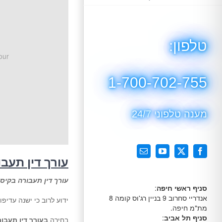
טלפון:
our
1-700-702-755
מענה טלפוני 24/7
X
Facebook
YouTube
כתובת
עורך דין תעבו
דואר
אלקטרוני
עורך דין תעבורה בקיס
סניף ראשי חיפה
:
אנדריי סחרוב 9 בניין רג'וס קומה 8
ידוע לרוב כי ישנה עדיפו
מת"מ חיפה.
סניף תל אביב
:
בחירה
בעורך דין תעבו