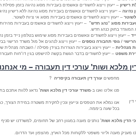
ת רישיון
– ייעוץ וייצוג לחשודים ונאשמים בעבירות מסוג נהיגה בזמן פסילת רי
 נהיגה
– ייעוץ וייצוג לחשודים ונאשמים בעבירות מסוג נהיגה ללא רישיון נהיג
לשוטר
– ייעוץ וייצוג לחשודים ונאשמים בעבירות מסוג אי ציות לשוטר.
ועבירות מסוג “נהג חדש”
– ייעוץ וייצוג לחשודים ונאשמים בעבירות מהירות מ
המוגדר בחוק כנהג חדש.
יד
– ייעוץ וייצוג לחשודים ונאשמים בעבירות מסוג שימוש בטלפון נייד בזמן נ
הרישוי / גופי תחבורה נוספים
– ייעוץ וייצוג לנהגים אל מול משרד הרישוי בב
ת מנהליות
– ייעוץ וייצוג בעבירות הגוררות בצידן פסילה / השבתה מנהלית של
רירת משפט
– ייעוץ לחשודים בדבר הגשת בקשה להישפט בגין דו”חות תעבורה 
ן מלכא ושות’ עורכי דין תעבורה – מי אנחנו
מחפשים
עורך דין תעבורה בקיסריה
?
פנו אלינו ואנו ב-
משרד עורכי דין מלכא ושות’
נדאג ללוות אתכם בתח
דין
אנו נמלא את הטפסים ונייעץ ונכין לחקירת משטרה במידת הצורך, כ
בכל שעה ביממה.
י הדין מלכא ושות’
נותנים מענה במגוון רחב של תחומים, למשרדנו יש סניף 
ו מעניק מענה וליווי משפטי ללקוחות מכל הארץ, מהצפון ועד הדרום.