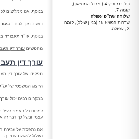
רח' ברקוביץ 4 ( מגדל המוזיאון),
קומה 7.
בנוסף, אנו ממליצים לכ
שלוחה שת"פ עפולה
:
שדרות הנשיא 18 (בניין שילב), קומה
וחשוב מכך לבחור
בעורך
3 , עפולה.
בנוסף,
עו”ד תעבורה ב
מחפשים
עורך דין תעב
עורך דין תעב
תפקידו של עורך דין תעב
הייצוג המשפטי של
עו”ד
במקרים רבים יכול
עורך 
למרות כל האמור לעיל ב
עצמי ובשל כך דבר זה אי
אם נתפסת על עבירת תנוע
העלול לפגוע בעתידך.