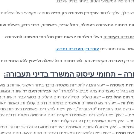
 הטיפול המקצועי והטוב ביותר בתיק שלכם.
שוב לך, עליך לבחור
עורך דין תעבורה בקיסריה
מנוסה ומקצועי בעל הצלחות 
חות בתחום התעבורה בעפולה, בתל אביב, באשדוד, בבני ברק, באילת ועוד
תעבורה בקיסריה
בעלי הצלחות יוצאות דופן מול בתי המשפט לתעבורה
.
 כאשר אתם מחפשים
עורך דין תעבורה נתניה.
י דין תעבורה בקיסריה
כאן לשירותכם בכל שאלה ולייעוץ ללא התחייבות 
ורה – תחומי עיסוק המשרד בדיני תעבורה:
קירות משטרה
– ייעוץ והכנה לחקירות משטרה בדבר בירור ראשוני אודות ביצוע
צוג בהליכי מעצר כתוצאה מביצוע “לכאורה” של
עבירות תעבורה
שונות ומגוונו
 תום ההליכים
– ייצוג בהליכי פסילה עד תום ההליכים בסוגי עבירות שונות
טלניות
– ייעוץ וייצוג לחשודים ונאשמים בתאונות דרכים קטלניות, כאמור תאו
 בשם הנפוץ עבירות “פגע וברח”, ייעוץ וייצוג לחשודים ונאשמים בעבירות מס
ים
– ייעוץ וייצוג לחשודים ונאשמים במקרים בהם התרחשה תאונת דרכים עם נ
ת
– ייעוץ וייצוג נאשמים בגין נהיגה בקלות דעת.
שכרות
– ייעוץ וייצוג לחשודים ונאשמים בעבירות מסוג נהיגה בשכרות וכן במצ
עת סמים
– ייעוץ וייצוג לחשודים ונאשמים בעבירות מסוג נהיגה תחת השפע