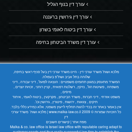
עורך דין בנוף הגליל
עורך דין גירושין ברעננה
עורך דין ביטוח לאומי בשרון
עורך דין משרד הביטחון בחיפה
מלכא ושות' משרד עורכי דין - היינו משרד עורכי דין בעל סניף ראשי בחיפה,
שלוחה בתל אביב ושת"פ בעפולה.
המשרד מתעסק במגוון תחומים משפטיים : הוצאה לפועל , דיני עבודה , דיני
משפחה , פשיטות רגל , נזיקין , רשלנות רפואית , קניין רוחני , זכויות יוצרים ,
מיסים ,
משפט אזרחי , דיני חברות , משרד הביטחון , מקרקעין , ביטוח לאומי , איחוד
תיקים , צוואות , ירושות , פיטורין , גירושין וכו'.
אין באמור באתר זה בכדי להוות תחליף לייעוץ משפטי, אלא כמידע כללי בלבד.
כל הזכויות שמורות © 2009
www.malka-law.co.il | מלכא ושות´ משרד עורכי
דין
מפת אתר
|
קישורים חשובים
Malka & co. law office is Israel law office with reputable caring adapt to
customer needs and thus really successful law firm to establish the