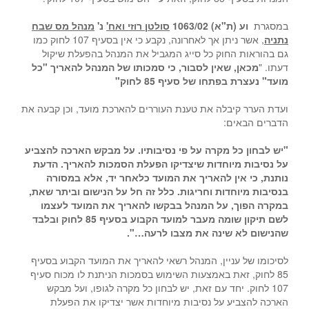
במסגרת
וע (ת"א) 1063/02
סולטן רוזי ואח'
נ'
מנהל מס שבח
נתניה
, אשר ניתן אך לאחרונה, נקבע כי אין בסעיף 107 לחוק כמו
גם בהוראות החוק כל סייג המגביל את המנהל בהפעלת שיקול
דעתו. "
מכאן, שאין לסבור, כי סמכותו של המנהל להאריך "כל
מועד" נעצרת בפתחו של סעיף 85 לחוק"
ועדת הערר קיבלה את טענת העוררים להארכת מועד, וכן קבעה את
הדברים הבאים:
"יש לבחון כל מקרה על פי נסיבותיו. על מבקש הארכה להצביע
על נסיבות מיוחדות שיצדיקו הפעלת הסמכות להאריך. הדעת
נותנת, כי אין להאריך את המועד כלאחר יד, אלא במסורה
בנסיבות מיוחדות וחריגות. כלל זה חל על הנישום וביתר שאת,
במקרה הפוך, על המנהל בבקשו להאריך את המועד לעצמו
לשם תיקון שומה מעבר למועד הקבוע בסעיף 85 לחוק ובלבד
שהנישום לא שינה את מצבו לרעה…".
לסיכומו של עניין, המנהל רשאי להאריך את המועד הקבוע בסעיף
85 לחוק, זאת באמצעות השימוש בסמכות הניתנת לו מכוח סעיף
107 לחוק. יחד עם זאת, יש לבחון כל מקרה לגופו, ועל מבקש
הארכה להצביע על נסיבות מיוחדות אשר יצדיקו את הפעלת