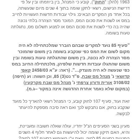
1963 (להלן: "
החוק
"), קובע כי המנהל, בין ביוזמתו ובין על פי
דרישת הנישום, רשאי לתקן שומה בתוך 4 שנים מיום שנעשתה,
בכל אחד מן המקרים הבאים: גילוי עבודות חדשות העשויות לחייב
במס או לשנות את סכום המס, המוכר מסר הצהרה בלתי נכונה
שהיה בה כדי לשנות את סכום המס או למנוע תשלום מס, נתגלתה
טעות בשומה.
"סעיף 85 נועד למקרים שבהם הוברר שמלכתחילה לא היה
מקום לשום את המס כפי שנקבע בשומה בין משום שהמוכר
מסר הצהרה לא נכונה, בין משום שהתגלתה טעות בשומה ובין
משום שהתגלו עובדות חדשות שלפיהן, מלכתחילה החיוב במס
כפי שנעשה לא היה מוצדק…". (ראה: ע"א 2458/03
קאפי
קדושאי
נ'
מנהל מס שבח
, פ"ד נט(3) 85, וכן השווה: וע (חיפה)
3108/02
אורית ודורון צרפתי
נ'
מנהל מס שבח מקרקעין
)
(במקום שלא נאמר אחרת ההדגשה אינה במקור –ג.מ).
זאת ועוד, סעיף 107 לחוק קובע, כי המנהל רשאי להאריך כל מועד
שנקבע בחוק, אם נתבקש לכך ואם ראה סיבה מספקת להיעתר
לבקשה.
מעיון בשני הסעיפים הנ"ל יחדיו, עולה שאלה חשובה ומעניינת,
והיא, האם תיקון שומה יכול להיעשות גם לאחר חלוף 4 השנים
המנויות בסעיף 85 לחוק, וזאת ע"י השימוש בסעיף 107 לחוק?