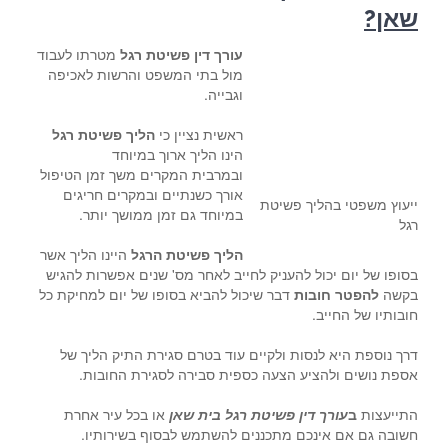
שאן?
עורך דין פשיטת רגל
מטרתו לעבוד
מול בתי המשפט והרשות לאכיפה
וגבייה.
ראשית נציין כי
הליך פשיטת רגל
הינו הליך ארוך במיוחד
ובמרבית המקרים משך זמן הטיפול
אורך כשנתיים ובמקרים חריגים
ייעוץ משפטי בהליך פשיטת
במיוחד גם זמן ממושך יותר.
רגל
הליך פשיטת הרגל
היינו הליך אשר
בסופו של יום יכול להעניק לחייב לאחר מס' שנים אפשרות להגיש
בקשה
להפטר חובות
דבר שיכול להביא בסופו של יום למחיקת כל
חובותיו של החייב.
דרך נוספת היא לנסות ולקיים עוד בטרם סגירת התיק הליך של
אספת נושים ולהציע הצעה כספית סבירה לסגירת החובות.
התייעצות
ב
עורך דין פשיטת רגל בית שאן
או בכל עיר אחרת
חשובה גם אם אינכם מתכננים להשתמש לבסוף בשירותיו.