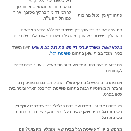
רגל שנשכר ע"י הלקוח, אין
ברשותו הידע המתאים או הרצון
להתמודד מול בהליך מסובך וארוך
פתחו דף נקי נטול מחובות
כמו
הליך פש"ר
.
התוצאה של בחירת עורך דין פשיטת רגל ללא הידע המתאים
היא הליך פשיטת רגל ארוך מהרגיל ותשלום מאות אלפי ש"ח יותר.
מלכא ושות' משרד עורכי דין פשיטת רגל בבית שאן
היינו משרד
בכיר ומוכר
בבית שאן
בתחום
פשיטת רגל
.
אנו ידועים בעבודתנו המקצועית וביחס האישי שאנו נותנים לקהל
לקוחותינו.
אנו מתרכזים בטיפול בתיקי
פש"ר
, שבזכותם צברנו מוניטין רב
והצלחות משפטיות רבות בתחום
פשיטת רגל
בכל הארץ ובעיר
בית
שאן
בפרט.
אל תסכנו את זכויותיכם ועתידכם הכלכלי בכך שתבחרו
עורך דין
פשיטת רגל בבית שאן
שאינו בעל ניסיון ומקצועיות רבה בתחום
פשיטת רגל
.
מחפשים
עו"ד פשיטת רגל בבית שאן
מומלץ ומקצועי? פנו