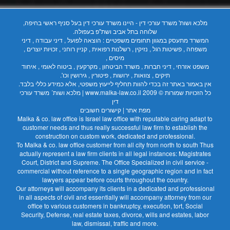
מלכא ושות' משרד עורכי דין - היינו משרד עורכי דין בעל סניף ראשי בחיפה,
שלוחה בתל אביב ושת"פ בעפולה.
המשרד מתעסק במגוון תחומים משפטיים : הוצאה לפועל , דיני עבודה , דיני
משפחה , פשיטות רגל , נזיקין , רשלנות רפואית , קניין רוחני , זכויות יוצרים ,
מיסים ,
משפט אזרחי , דיני חברות , משרד הביטחון , מקרקעין , ביטוח לאומי , איחוד
תיקים , צוואות , ירושות , פיטורין , גירושין וכו'.
אין באמור באתר זה בכדי להוות תחליף לייעוץ משפטי, אלא כמידע כללי בלבד.
כל הזכויות שמורות © 2009
www.malka-law.co.il | מלכא ושות´ משרד עורכי
דין
מפת אתר
|
קישורים חשובים
Malka & co. law office is Israel law office with reputable caring adapt to
customer needs and thus really successful law firm to establish the
construction on custom work, dedicated and professional.
To Malka & co. law office customer from all city from north to south Thus
actually represent a law firm clients in all legal instances: Magistrates
Court, District and Supreme. The Office Specialized in civil service -
commercial without reference to a single geographic region and in fact
lawyers appear before courts throughout the country.
Our attorneys will accompany its clients in a dedicated and professional
in all aspects of civil and essentially will accompany attorney from our
office to various customers in bankruptcy, execution, tort, Social
Security, Defense, real estate taxes, divorce, wills and estates, labor
law, dismissal, traffic and more.