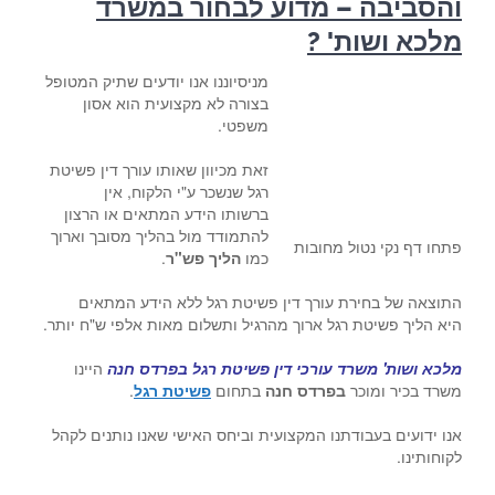
והסביבה – מדוע לבחור במשרד
מלכא ושות' ?
מניסיוננו אנו יודעים שתיק המטופל
בצורה לא מקצועית הוא אסון
משפטי.
זאת מכיוון שאותו עורך דין פשיטת
רגל שנשכר ע"י הלקוח, אין
ברשותו הידע המתאים או הרצון
להתמודד מול בהליך מסובך וארוך
פתחו דף נקי נטול מחובות
כמו
הליך פש"ר
.
התוצאה של בחירת עורך דין פשיטת רגל ללא הידע המתאים
היא הליך פשיטת רגל ארוך מהרגיל ותשלום מאות אלפי ש"ח יותר.
מלכא ושות' משרד עורכי דין פשיטת רגל בפרדס חנה
היינו
משרד בכיר ומוכר
בפרדס חנה
בתחום
פשיטת רגל
.
אנו ידועים בעבודתנו המקצועית וביחס האישי שאנו נותנים לקהל
לקוחותינו.