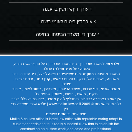
עורך דין גירושין ברעננה
עורך דין ביטוח לאומי בשרון
עורך דין משרד הביטחון בחיפה
מלכא ושות' משרד עורכי דין - היינו משרד עורכי דין בעל סניף ראשי בחיפה,
שלוחה בתל אביב ושת"פ בעפולה.
המשרד מתעסק במגוון תחומים משפטיים : הוצאה לפועל , דיני עבודה , דיני
משפחה , פשיטות רגל , נזיקין , רשלנות רפואית , קניין רוחני , זכויות יוצרים ,
מיסים ,
משפט אזרחי , דיני חברות , משרד הביטחון , מקרקעין , ביטוח לאומי , איחוד
תיקים , צוואות , ירושות , פיטורין , גירושין וכו'.
אין באמור באתר זה בכדי להוות תחליף לייעוץ משפטי, אלא כמידע כללי בלבד.
כל הזכויות שמורות © 2009
www.malka-law.co.il | מלכא ושות´ משרד עורכי
דין
מפת אתר
|
קישורים חשובים
Malka & co. law office is Israel law office with reputable caring adapt to
customer needs and thus really successful law firm to establish the
construction on custom work, dedicated and professional.