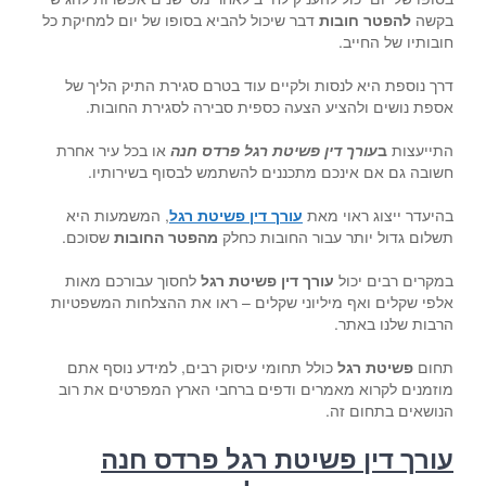
בקשה
להפטר חובות
דבר שיכול להביא בסופו של יום למחיקת כל
חובותיו של החייב.
דרך נוספת היא לנסות ולקיים עוד בטרם סגירת התיק הליך של
אספת נושים ולהציע הצעה כספית סבירה לסגירת החובות.
התייעצות
ב
עורך דין פשיטת רגל פרדס חנה
או בכל עיר אחרת
חשובה גם אם אינכם מתכננים להשתמש לבסוף בשירותיו.
בהיעדר ייצוג ראוי מאת
עורך דין פשיטת רגל
, המשמעות היא
תשלום גדול יותר עבור החובות כחלק
מהפטר החובות
שסוכם.
במקרים רבים יכול
עורך דין פשיטת רגל
לחסוך עבורכם מאות
אלפי שקלים ואף מיליוני שקלים – ראו את ההצלחות המשפטיות
הרבות שלנו באתר.
תחום
פשיטת רגל
כולל תחומי עיסוק רבים, למידע נוסף אתם
מוזמנים לקרוא מאמרים ודפים ברחבי הארץ המפרטים את רוב
הנושאים בתחום זה.
עורך דין פשיטת רגל פרדס חנה