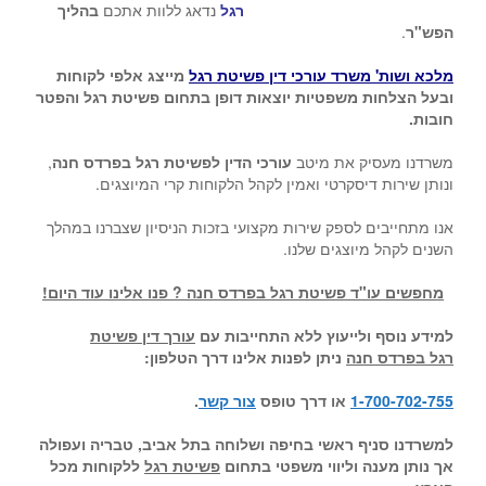
רגל
נדאג ללוות אתכם
בהליך
הפש"ר
.
מלכא ושות' משרד עורכי דין פשיטת רגל
מייצג אלפי לקוחות
ובעל הצלחות משפטיות יוצאות דופן בתחום פשיטת רגל והפטר
חובות.
משרדנו מעסיק את מיטב
עורכי הדין לפשיטת רגל בפרדס חנה
,
ונותן שירות דיסקרטי ואמין לקהל הלקוחות קרי המיוצגים.
אנו מתחייבים לספק שירות מקצועי בזכות הניסיון שצברנו במהלך
השנים לקהל מיוצגים שלנו.
מחפשים עו"ד פשיטת רגל בפרדס חנה ? פנו אלינו עוד היום!
למידע נוסף ולייעוץ ללא התחייבות עם
עורך דין פשיטת
רגל בפרדס חנה
ניתן לפנות אלינו דרך הטלפון:
1-700-702-755
או דרך טופס
צור קשר
.
למשרדנו סניף ראשי בחיפה ושלוחה בתל אביב, טבריה ועפולה
אך נותן מענה וליווי משפטי בתחום
פשיטת רגל
ללקוחות מכל