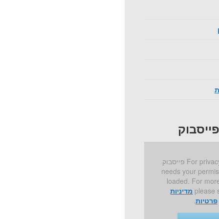
ת
ייסבוק
For privacy reasons פייסבוק
needs your permis
loaded. For more
please 
מדיניות
פרטיות
.