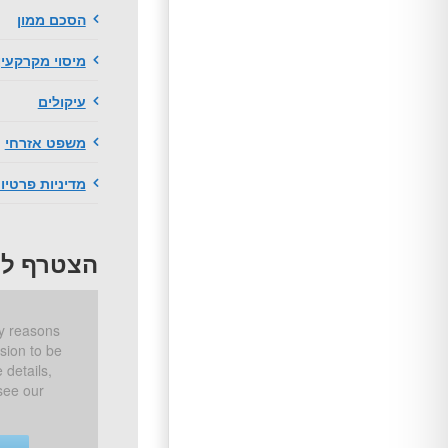
הסכם ממון
מיסוי מקרקעין
עיקולים
משפט אזרחי
מדיניות פרטיו
הצטרף לפ
sion to be
 details,
see our