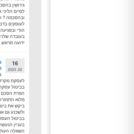
גירושין בהסכ
לסיים הליכי ג
ובהסכמה ? ה
לעוסקים בדבר
הורי ובפגיעה
בעובדה שלרו
ידועה מראש.
ב
16
מ
02, 2023
ב
לעסקת מקרקע
בביטול עסקה
הפרת הסכם כ
מלוא התמורה
ביקש את ביט
ולשכנע גם את
בביטול העסק
בעניין הנעשה
השאלה העולה