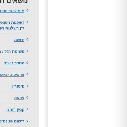
נושאים ח
מימוש זכויות ר
רשלנות רפואית
דין רשלנות רפ
ירושה
פשיטת רגל / ח
הסדר נושים
צו עיכוב יציא
פיטורין
צוואה
קניין רוחני
רישום פטנטים