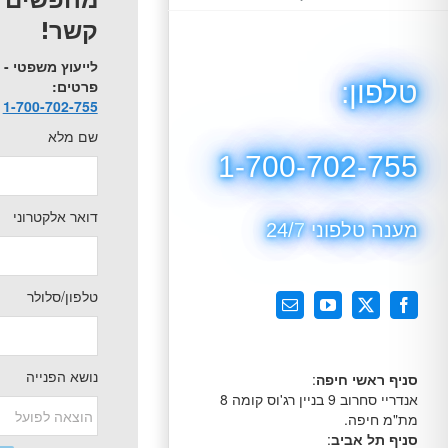
קשר!
לייעוץ משפטי -
פרטים:
טלפון:
1-700-702-755
שם מלא
1-700-702-755
דואר אלקטרוני
מענה טלפוני 24/7
טלפון/סלולר
X
Facebook
YouTube
כתובת
דואר
אלקטרוני
נושא הפנייה
סניף ראשי חיפה
:
אנדריי סחרוב 9 בניין רג'וס קומה 8
מת"מ חיפה.
סניף תל אביב
: