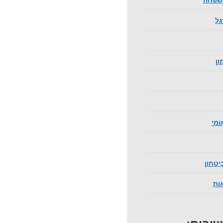
גל
ון
ומי
יטחון
אות