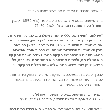
חזקה כי משכורתה
הושפעה מהיחסים האישיים עם בעלה שהינו מעבידה.
בית המשפט מצטט את השופט ברק באומרו (ע"א 165/82
קיבוץ
חצור נ' פקיד שומה רחובות
, פ"ד לט(2) 70, 75) :
"
אין להם לחוקי המס כללי פרשנות משלהם… כמו כל חוק אחר,
גם לעניין חוק מס, נקודת המוצא היא לשון החוק, והשאלה היא
אם לאפשרויות השונות יש עיגון, ולו מינימלי, בלשון ההוראה.
מבין האפשרויות הלשוניות השונות, יש לבחור אותה אפשרות
המגשימה את מטרתה של חקיקת המס. לעתים מטרת החקיקה
היא הטלת מס, ולעתים מטרתה היא פטור ממס. בזו כבזו, על
הפרשן ליתן אותו פירוש המביא להגשמת תכלית החקיקה…
"
לבסוף קובע בית במשפט, כי החזקות המופיעות בחוק הינן ניתנות
לסתירה היות ופרשנות זאת מקדמת את התכלית בדבר מניעת
הפחתות מס בלתי לגיטימיות.
וממשיך בית המשפט בציטוט השופט ויתקון (ע"פ
330/73
אליאסף נ' מדינת ישראל
, פ"ד כח(1) 212, 219):
"
ודאי הוא שחובתו הראשונית של הפרשן היא לרדת לסוף דעתו