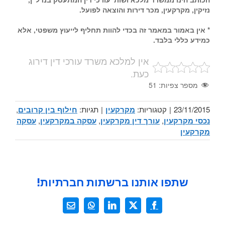
נזיקין, מקרקעין, מכר דירות והוצאה לפועל.
* אין באמור במאמר זה בכדי להוות תחליף לייעוץ משפטי, אלא
כמידע כללי בלבד.
אין למלכא משרד עורכי דין דירוג
כעת.
מספר צפיות:
51
23/11/2015
|
קטגוריות:
מקרקעין
|
תגיות:
חילוף בין קרובים
,
נכסי מקרקעין
,
עורך דין מקרקעין
,
עסקה במקרקעין
,
עסקה
מקרקעין
שתפו אותנו ברשתות חברתיות!
X
Facebook
LinkedIn
WhatsApp
כתובת
דואר
אלקטרוני