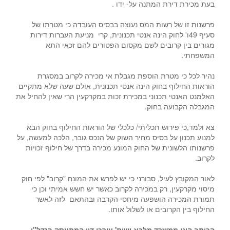
בעת מכירת דירת המתנה על- ידו .
פרשנות זו של רשות המס נעוצה בבסיס העובדה כי מטרתו של
סעיף 49ו' לחוק הינה אנטי תכנונית, קרי מניעת העברות דירות
מגורים בין קרובים לשם מקסום הפטורים להם זכאי התא
המשפחתי.
נהיר לכל כי מטרת הוספת מגבלת אי מכירה לקרוב במסגרת
הוראות החילוף בחוק הינה אנטי תכנונית, אולם שעה שלא מתקיים
האלמנט האנטי תכנוני במכירת זכות במקרקעין הרי שאין להחיל את
המגבלה הקבועה בחוק.
צא ולמד,כי פירוש תכליתי/ כלכלי של הוראות החילוף בחוק הבא
למנוע תכנון על בסיס מחיר השוק של הנכס גובר, הלכה למעשה, על
פרשנותו הלשונית של החוק המונע מכירה בדרך של חילוף זכויות
לקרוב.
לאור המקובץ לעיל, סבורני כי יש לפרש את המונח "קרוב" לפי חוק
מיסוי מקרקעין, רק במכירה לקרוב כאשר יש חשש אמיתי וכן כי
תמורת המכירה הושפעה מיחסי הקרבה ובהתאם לזה לאשר
החילוף בין הקרובים או לשלול אותו.
הכותב הינו ממשרד מלכא ושות' עורכי דין המתעסק בנדל"ן,