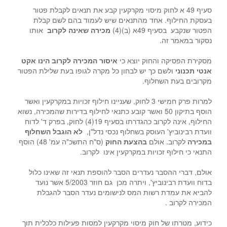
סעיף 49 א לחוק מיסוי מקרקעין קבע את תנאים לקבלת פטור
בעסקת החילוף. אחד מהתנאים שיש לעמוד בהם לשם קבלת
הפטור שנקבע בסעיף 49א (ב)(4)
מכירה שאינה לקרוב
אותו
נסקור במאמר זה.
מסקירת הפסיקה והחוק יוצא כי
איסור המכירה לקרוב הינו אקט
אנטי תכנוני
ולשם כך יש לבחון כל מקרה לגופו בעת שלילת הפטור
מקרובים בעת השחלוף.
למרות פרק חמישי 3 לחוק, שעניינו חילוף זכויות במקרקעין ואשר
הוסף בתיקון 50 ואשר קובע כתנאי לחילוף בדירות שהמכירה, נשוא
החילוף, אינה לקרוב כהגדרתו בסעיף 19(4) לחוק, בפרק ד' לדוח
וועדת רבינוביץ' העוסק בשחלוף נכסי נדל"ן,
לא הוגבל השחלוף
במכירה
לקרוב. אולם
בהצעת החוק
(ס"ח התשכ"ה עמ' 48) הוסף
התנאי כי חילוף זכויות במקרקעין אינו לקרוב.
אולם, דברי ההסבר נעדרים הסבר להוספת תנאי זה שאינו כלול
בדוח וועדת רבינוביץ', ויתרה מכן גם חוזר 5/2003 אשר נועד
להביא את עמדת רשות המס לנישומים נעדר הסבר להגבלת
המכירה לקרוב .
כידוע, מטרתו של חוק מיסוי מקרקעין למסות פעילות כלכלית תוך