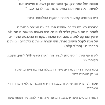
וכוונתו של המחוקק, אך בעשותנו כן רשאים וחייבים אנו
להעמיד את המחוקק בחזקתו שהתכוון לדבר סביר
".
בית המשפט קובע כי מטרת החזקות החלוטות הינה:
"
כורכת באותה כריכה אנשים תמי לב עם אנשים המנסים
להפחית מס באופן בלתי לגיטימי. היא פוגעת בנישומים תמי לב
שאין הצדקה למנוע מהם את הוכחת מקורות ההכנסה הנפרדים
על מנת לקבל חישוב נפרד. היא יוצרת עיוותים כלכליים ועיוותים
חברתיים.
"
(פס"ד קלס).
לא זו אף זאת, היקש ניתן לבצע
מהוראות סעיף 49ו' לחוק
, הקובע
תקופת צינון
בעת מכירת דירת מגורים אשר התקבלה במתנה מקרוב. שעה
שנותן המתנה דרש
פטור לפי פרק חמישי אחד במכירת
דירת המגורים ללא תמורה הרי
שעמדת
רשות המיסים הינה שמקבל המתנה אינו צריך להמתין תקופת צינון