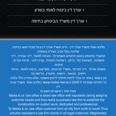
עורך דין ביטוח לאומי בשרון
עורך דין משרד הביטחון בחיפה
מלכא ושות' משרד עורכי דין - היינו משרד עורכי דין בעל סניף ראשי בחיפה,
שלוחה בתל אביב ושת"פ בעפולה.
המשרד מתעסק במגוון תחומים משפטיים : הוצאה לפועל , דיני עבודה , דיני
משפחה , פשיטות רגל , נזיקין , רשלנות רפואית , קניין רוחני , זכויות יוצרים ,
מיסים ,
משפט אזרחי , דיני חברות , משרד הביטחון , מקרקעין , ביטוח לאומי , איחוד
תיקים , צוואות , ירושות , פיטורין , גירושין וכו'.
אין באמור באתר זה בכדי להוות תחליף לייעוץ משפטי, אלא כמידע כללי בלבד.
כל הזכויות שמורות © 2009
www.malka-law.co.il | מלכא ושות´ משרד עורכי
דין
מפת אתר
|
קישורים חשובים
Malka & co. law office is Israel law office with reputable caring adapt to
customer needs and thus really successful law firm to establish the
construction on custom work, dedicated and professional.
To Malka & co. law office customer from all city from north to south Thus
actually represent a law firm clients in all legal instances: Magistrates