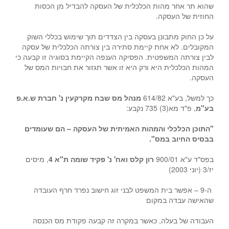
שהוא תר אחר מהות הכלכלית של העסקה להבדיל מן הכסות
החוזית של העסקה.
על כן החוק מתבונן בעסקה בין הצדדים תוך שימוש בכללי השוק
המקובלים. לא אחת קיימת סתירה בין צורתה הכלכלית של עסקה
לבין צורתה המשפטית. הפסיקה הענפה הקיימת בסוגיה זו קבעה כי
המהות הכלכלית היא ורק היא זו אשר תגזור את חבויות המס של
העסקה.
כך למשל, בע"א 614/82
מנהל מס שבח מקרקעין נ' חברת ש.א.פ
בע"מ
, פ"ד מא(3) 735 נקבע:
"התוכן הכלכלי והמהות האמיתית של העסקה – הם שעומדים
בבסיס החיוב במס".
בפס"ד ע"א 900/01
רון קלס ואח' נ' פקיד שומה ת"א 4
, מיסים
יז/3 (יוני 2003)
ה-9 – אפשר בית המשפט לבני זוג חישוב נפרד חרף העובדה
שהאישה עבדה במקום
העבודה של בעלה, כאשר במקרה זה קבעה פקודת מס הכנסה