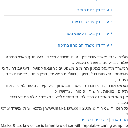
עורך דין בנוף הגליל
עורך דין גירושין ברעננה
עורך דין ביטוח לאומי בשרון
עורך דין משרד הביטחון בחיפה
מלכא ושות' משרד עורכי דין - היינו משרד עורכי דין בעל סניף ראשי בחיפה,
שלוחה בתל אביב ושת"פ בעפולה.
המשרד מתעסק במגוון תחומים משפטיים : הוצאה לפועל , דיני עבודה , דיני
משפחה , פשיטות רגל , נזיקין , רשלנות רפואית , קניין רוחני , זכויות יוצרים ,
מיסים ,
משפט אזרחי , דיני חברות , משרד הביטחון , מקרקעין , ביטוח לאומי , איחוד
תיקים , צוואות , ירושות , פיטורין , גירושין וכו'.
אין באמור באתר זה בכדי להוות תחליף לייעוץ משפטי, אלא כמידע כללי
בלבד.
כל הזכויות שמורות © 2009
www.malka-law.co.il | מלכא ושות´ משרד עורכי
דין
מפת אתר
|
קישורים חשובים
Malka & co. law office is Israel law office with reputable caring adapt to