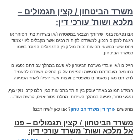
משרד הביטחון / קצין תגמולים –
מלכא ושות' עורכי דין:
אם נפגעת בזמן שירותך הצבאי במשטרה ו/או בשירות בתי הסוהר אז
הגעת למקום הנכון, למשרדנו לקוחות רבים אשר מקבלים ליווי צמוד
ויחס אישי בנושאי תביעות נכות מול קצין התגמולים המוכר בשמו
כמשרד הביטחון.
חיילים ו/או עובדי מערכת הביטחון לא פעם במהלך עבודתם נפגעים
כתוצאה מעבודתם הרגישה והפיזית על-כן החליט משרדנו להעמיד
לרשותם מגוון מאמרים משפטיים ועצות אשר יועילו לאחר הפגיעה.
המידע המוצג באתר עוסק בין היתר בתביעות בגין הלם קרב, נזקי גוף,
נפגעי טרור, פגיעה במהלך השירות, מחלת פסוריאזיס, טרשת ועוד…
מחפשים
עורך דין משרד הביטחון
? אנו כאן לשירותכם!
משרד הביטחון / קצין תגמולים – פנו
אל מלכא ושות' משרד עורכי דין: