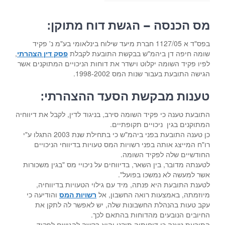
מס הכנסה – הגשת דוח מתוקן:
בפס"ד א 1127/05 חברת מיעד שילוח בינלאומי בע"מ נ' פקיד
שומה חיפה
דן ביהמ"ש בבקשת התובעת לקבלת
פסק דין הצהרתי
,
לפיו פקיד השומה יקלוט וישדר את דוחות הניכויים המתוקנים אשר
הגישה התובעת בעבור שנות המס 1998-2002.
טענות מבקשת הסעד ההצהרתי:
התובעת טענה כי פקיד השומה סירב, בניגוד לדין, לקבל את דיווחיה
המתוקנים בגין ניכויים תקופתיים.
כן טענה התובעת בפני ביהמ"ש כי בתחילת שנת 2003 התגלו ע"י
רו"ח המייצג אותה בפני רשויות המס טעויות בדיווחי הניכויים
החודשיים שלה לפקיד השומה.
לטענתה מדובר, בין השאר, בדיווחים על ניכויי מס "בגין משכורות
אשר למעשה לא נמשכו בפועל".
לטענת התובעת היא פנתה, מיד עם גילוי הטעויות בדיווחיה,
מיוזמתה, באמצעות רואה החשבון, אל
רשויות המס
והודיעה כי
עקב טעות בהנהלת החשבונות שלה, יש לאפשר לה לתקן את
החיובים הנובעים מהדוחות בהתאם לכך.
התובעת טענה כי דוחותיה תוקנו והיא בקשה להגישם לפקיד