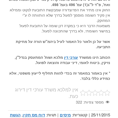
ואח', פ"ד ל"ג(1) עמ' 496 בעמ' 498.
החוק אינו מתיר את הפרוצדורה שמבקשת התובעת לנקוט וממילא
אין פקיד השומה מוסמך לפעול בדרך שלא הותוותה לו ע"י
המחוקק.
משמעות הדבר היא כי במקרה דנן שומה על התובעת לפעול
במישור השומתי, ולא בדרך שהתכוונה לפעול.
אשר על כן ולאור כל האמור לעיל ביהמ"ש הורה על מחיקת
התביעה.
הכותב הינו ממשרד
עורכי דין
מלכא ושות' המתעסק בנדל"ן,
נזיקין, ביטוח לאומי, דיני עבודה והוצאה לפועל.
* אין באמור במאמר זה בכדי להוות תחליף לייעוץ משפטי, אלא
כמידע כללי בלבד.
אין למלכא משרד עורכי דין דירוג
כעת.
מספר צפיות:
322
25/11/2015
|
קטגוריות:
מיסים
|
תגיות:
דוח מס תקין
,
הגשת