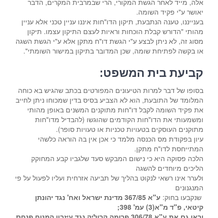
אלה, מייד לאחר הגשת המקורי, הרי שבמרבית המקרים, הדבר
יאושר ע"י פקיד השומה.
בענייננו, טענה הנתבעת, תיקון הדו"חות איננו עניין טכני אלא עניין
מהותי "הדורש קבלת הוכחות וראיות לעצם התיקון עצמו. תיקון
מסוג זה, לא ניתן לבצע ע"י הגשת דו"ח מתקן אלא ע"י הגשת השגה
או בקשה לפתיחת שומה, שכן המדובר בתיקון במישור השומתי".
קביעת בית המשפט:
בסופו של דבר למרות הטיעונים המפורטים בכתב שהגיש בא כוחה
המלומד של התובעת, הוא לא הצביע בסיס בדין שמכוחו ניתן לחייב
את פקיד השומה לקבל דו"חות מתוקנים המשנים באופן מהותי
ומשמעותי את הדו"חות הקודמים שהוגשו (להבדיל מדו"חות
מתוקנים העוסקים בטעויות טכניות או טעויות סופר).
עיון בפקודת מס הכנסה מלמד כי אכן אין בה הוראה כלשהי
המתייחסת לדו"ח מתקן.
הלכה פסוקה היא כי נישום המבקש סעד שלגביו קבע המחוקק
הליכים מיוחדים להשגה
ולערר אינו רשאי לנקוט בהליך של תביעה אזרחית ועליו לפעול על פי
המנגנונים
שנקבעו בחוק:
ע"א 367/85 מדינת ישראל ואח' נגד יהונתן
קיטאי, פ"ד מ"א(3) עמ' 398;
וראו גם את ע"א 306/78 פרומה קרוליק נגד עיזבון המנוח פנחס