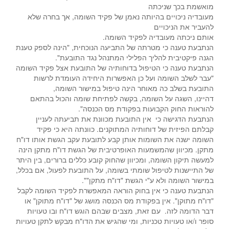
מואשמת בכך שניכתה
מעובדיה ניכויים בהיותה נאמן של פקיד השומה, אך בחרה שלא
להעביר את הניכויים
אותם ניכתה מעובדיה לפקיד השומה.
הנתבעת טענה כי מטרתה של התביעה הנוכחית, "הינה לספק טענת
הגנה פיקטיבית להליך הפלילי המתנהל נגד התובעת".
הנתבעת טענה כי הטיפול בדוחותיה של התובעת אצל פקיד השומה
"עבר לשלב השומה ועל כן האפשרות היחידה העומדת לרשות
התובעת בשלב כה מאוחר הינה טיפול במישור השומה,
דהיינו, השגה על השומה, בקשה לפתיחת שומה והכול בהתאם
להוראות החוק הקבועות בפקודת מס הכנסה".
הנתבעת הדגישה כי אין התובעת מכוונת את תביעתה לעניין
קבלתם הפיזית של דוחותיה המתוקנים. כוונתה היא כי פקיד
השומה ישנה את השומות אותן קבע לתובעת עקב הגשת אותו דו"ח
מתקן. מכיוון שהמשמעות האופרטיבית של הגשת דו"ח מתקן הינה
למעשה תיקון השומה, ומכיוון שהחוק קובע כללים ברורים, בין היתר
של התיישנות לטיפול שומתי בשומה, על התובעת לפעול, אם בכלל,
במישור השומה ולא ע"י הגשת "דו"ח מתקן"".
הנתבעת טענה כי אין בחוק הוראה המאפשרת לפקיד השומה לקבל
"דו"ח מתוקן". אין בפקודת מס הכנסה מושג של "דו"ח מתוקן" או
דבר הדומה לזה. עם זאת, מצבים שבהם הוגש דו"ח ובו טעויות
סופר ו/או טעויות טכניות, ומי שהגיש את הדו"ח מבקש לתקן טעויות