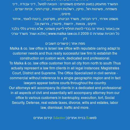
המשרד מתעסק במגוון תחומים משפטיים : הוצאה לפועל , דיני עבודה , דיני
משפחה , פשיטות רגל , נזיקין , רשלנות רפואית , קניין רוחני , זכויות יוצרים ,
מיסים ,
משפט אזרחי , דיני חברות , משרד הביטחון , מקרקעין , ביטוח לאומי , איחוד
תיקים , צוואות , ירושות , פיטורין , גירושין וכו'.
אין באמור באתר זה בכדי להוות תחליף לייעוץ משפטי, אלא כמידע כללי בלבד.
כל הזכויות שמורות © 2009
www.malka-law.co.il | מלכא ושות´ משרד עורכי
דין
מפת אתר
|
קישורים חשובים
Malka & co. law office is Israel law office with reputable caring adapt to
customer needs and thus really successful law firm to establish the
construction on custom work, dedicated and professional.
To Malka & co. law office customer from all city from north to south Thus
actually represent a law firm clients in all legal instances: Magistrates
Court, District and Supreme. The Office Specialized in civil service -
commercial without reference to a single geographic region and in fact
lawyers appear before courts throughout the country.
Our attorneys will accompany its clients in a dedicated and professional
in all aspects of civil and essentially will accompany attorney from our
office to various customers in bankruptcy, execution, tort, Social
Security, Defense, real estate taxes, divorce, wills and estates, labor
law, dismissal, traffic and more.
web בניית אתרים
Ra
|
Adactive
קידום אתרים