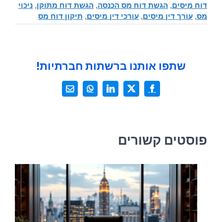
דוח מיסים
,
הגשת דוח מס הכנסה
,
הגשת דוח מתוקן
,
ניכוי
מס
,
עורך דין מיסים
,
עורכי דין מיסים
,
תיקון דוח מס
שתפו אותנו ברשתות חברתיות!
X
Facebook
LinkedIn
WhatsApp
כתובת
דואר
אלקטרוני
פוסטים קשורים