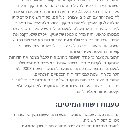
השומה בצירוף צ'קים לתשלום ההפרש הנובע מהתיקון. ואולם,
פקיד השומה סירב לקבל, פיזית, את הדוחות המתוקנים והשיבם
לתובעת יחד עם הצ'קים שצורפו אליהם. פקיד השומה סירב ליתן
החלטה לגוף העניין, למהות התיקון, ונמנע מלהפעיל את סמכותו
למרות שהיה חייב להפעילה. לטענתה, לו הפעיל פקיד השומה את
סמכותו כראוי, והיה מחליט לגופו של עניין, ואפילו שלא לקבל את
התיקון שבו מדובר, הרי שלתובעת היו עומדות האפשרויות להגיש
השגה ו/או ערעור, כפי שיכולה לעשות כל נישומה שמרגישה כי
קופחה בהחלטת פקיד השומה.
התובעת טענה כי פקיד השומה מחויב היה לקבל ממנה את הדוחות
המתקנים, לקלוט אותם ו"לשדר אותם" במערכת המחשב שלו.
לטענתה, במועד שבו פנתה התובעת לנתבעת, בשנת 2003, לא
חלה כל התיישנות לגבי דוחותיה הכספיים השנתיים.
התובעת טענה כי דוחות מתקנים של חברות אחרות אכן נקלטו ע"י
פקיד השומה וכי העובדה שדוחותיה המתוקנים לא נתקבלו ולא
נקלטו, מהווה אפליה לרעה.
טענות רשות המיסים:
הנתבעת טענה שכנגד התובעת הוגש כתב אישום בגין אי העברת
ניכויים לפקיד השומה.
לטענת הנתבעת מדובר בעבירה חמורה מאוד, שכן התובעת