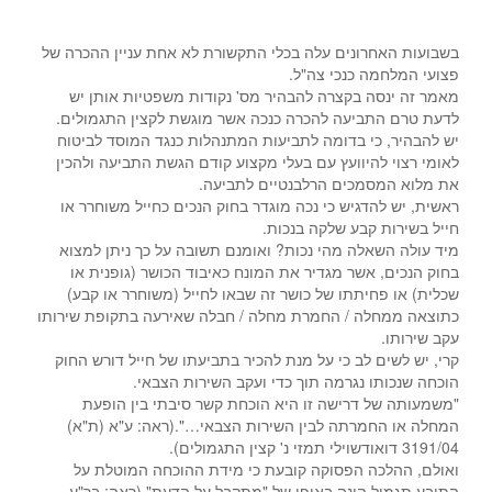
בשבועות האחרונים עלה בכלי התקשורת לא אחת עניין ההכרה של
פצועי המלחמה כנכי צה"ל.
מאמר זה ינסה בקצרה להבהיר מס' נקודות משפטיות אותן יש
לדעת טרם התביעה להכרה כנכה אשר מוגשת לקצין התגמולים.
יש להבהיר, כי בדומה לתביעות המתנהלות כנגד המוסד לביטוח
לאומי רצוי להיוועץ עם בעלי מקצוע קודם הגשת התביעה ולהכין
את מלוא המסמכים הרלבנטיים לתביעה.
ראשית, יש להדגיש כי נכה מוגדר בחוק הנכים כחייל משוחרר או
חייל בשירות קבע שלקה בנכות.
מיד עולה השאלה מהי נכות? ואומנם תשובה על כך ניתן למצוא
בחוק הנכים, אשר מגדיר את המונח כאיבוד הכושר (גופנית או
שכלית) או פחיתתו של כושר זה שבאו לחייל (משוחרר או קבע)
כתוצאה ממחלה / החמרת מחלה / חבלה שאירעה בתקופת שירותו
עקב שירותו.
קרי, יש לשים לב כי על מנת להכיר בתביעתו של חייל דורש החוק
הוכחה שנכותו נגרמה תוך כדי ועקב השירות הצבאי.
"משמעותה של דרישה זו היא הוכחת קשר סיבתי בין הופעת
המחלה או החמרתה לבין השירות הצבאי…".(ראה: ע"א (ת"א)
3191/04 דואודשוילי תמזי נ' קצין התגמולים).
ואולם, ההלכה הפסוקה קובעת כי מידת ההוכחה המוטלת על
התובע תגמול הינה באופן של "מתקבל על הדעת" (ראה: בר"ע