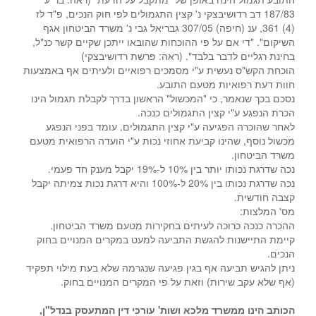
187/83 דב רדושיבצקי נ' קצין התגמולים לפי חוק הנכים, פ"ד לז
(4) 361, ענ (חיפה) 307/05 גבריאל גבי נ' משרד הביטחון אגף
השיקום". "די אם על פי ההוכחות שהובאו ייתכן שקיים קשר כנ"ל,
בחינת רגליים לדבר בלבד". (ראה: פרשת רדושיבצקי)
הוכחת הקש"ס נעשית ע"י מסמכים רפואיים ולעיתים אף באמצעות
חוות דעת רפואיות מטעם התובע.
נסכם בכך שנאמר, כי "המכשול" הראשון בדרך לקבלת תגמול הינו
הכרת הנפגע ע"י קצין התגמולים כנכה.
לאחר שהוכרה הפגיעה ע"י קצין התגמולים, עומד בפני הנפגע
מכשול נוסף, שהינו קביעת אחוזי נכות ע"י הועדה הרפואית מטעם
משרד הביטחון.
נכה שדרגת נכותו יותר בין 10% ל-19% יקבל מענק חד פעמי.
נכה שדרגת נכותו בין 20% ל-100% והיא דרגת נכות צמיתה יקבל
קצבה חודשית.
מס' המלצות:
ההכרה כנכה כרוכה לעיתים בחקירות מטעם משרד הביטחון.
קיימת התיישנות להגשת התביעה למעט במקרים המנויים בחוק
הנכים.
ניתן להגיש תביעה אף בגין פגיעה שנגרמה שלא בעת מילוי תפקיד
(אף שלא עקב שירות) וזאת על פי המקרים המנויים בחוק.
הכותב הינו ממשרד מלכא ושות' עורכי דין המתעסק בנדל"ן,