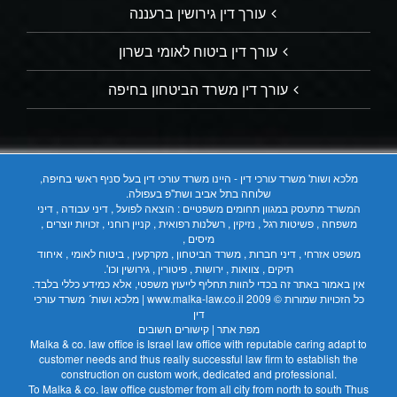
עורך דין גירושין ברעננה
עורך דין ביטוח לאומי בשרון
עורך דין משרד הביטחון בחיפה
מלכא ושות' משרד עורכי דין - היינו משרד עורכי דין בעל סניף ראשי בחיפה,
שלוחה בתל אביב ושת"פ בעפולה.
המשרד מתעסק במגוון תחומים משפטיים : הוצאה לפועל , דיני עבודה , דיני
משפחה , פשיטות רגל , נזיקין , רשלנות רפואית , קניין רוחני , זכויות יוצרים ,
מיסים ,
משפט אזרחי , דיני חברות , משרד הביטחון , מקרקעין , ביטוח לאומי , איחוד
תיקים , צוואות , ירושות , פיטורין , גירושין וכו'.
אין באמור באתר זה בכדי להוות תחליף לייעוץ משפטי, אלא כמידע כללי בלבד.
כל הזכויות שמורות © 2009
www.malka-law.co.il | מלכא ושות´ משרד עורכי
דין
מפת אתר
|
קישורים חשובים
Malka & co. law office is Israel law office with reputable caring adapt to
customer needs and thus really successful law firm to establish the
construction on custom work, dedicated and professional.
To Malka & co. law office customer from all city from north to south Thus