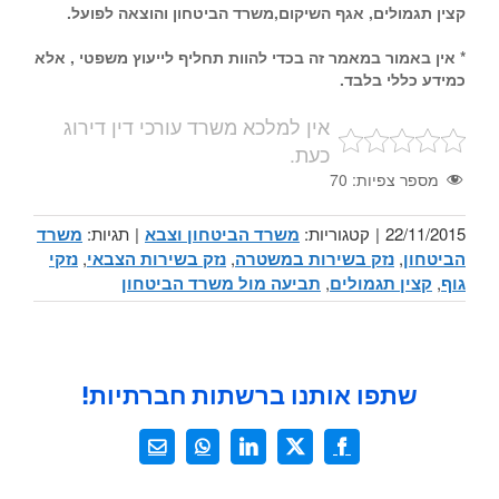
קצין תגמולים, אגף השיקום,משרד הביטחון והוצאה לפועל.
* אין באמור במאמר זה בכדי להוות תחליף לייעוץ משפטי , אלא
כמידע כללי בלבד.
אין למלכא משרד עורכי דין דירוג
כעת.
מספר צפיות:
70
22/11/2015
|
קטגוריות:
משרד הביטחון וצבא
|
תגיות:
משרד
הביטחון
,
נזק בשירות במשטרה
,
נזק בשירות הצבאי
,
נזקי
גוף
,
קצין תגמולים
,
תביעה מול משרד הביטחון
שתפו אותנו ברשתות חברתיות!
X
Facebook
LinkedIn
WhatsApp
כתובת
דואר
אלקטרוני