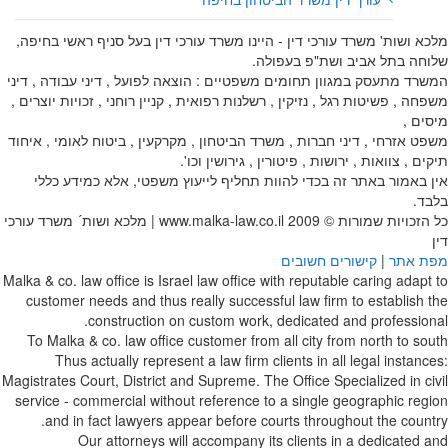
מלכא ושות' משרד עורכי דין - היינו משרד עורכי דין בעל סניף ראשי בחיפה,
שלוחה בתל אביב ושת"פ בעפולה.
המשרד מתעסק במגוון תחומים משפטיים : הוצאה לפועל , דיני עבודה , דיני
משפחה , פשיטות רגל , נזיקין , רשלנות רפואית , קניין רוחני , זכויות יוצרים ,
מיסים ,
משפט אזרחי , דיני חברות , משרד הביטחון , מקרקעין , ביטוח לאומי , איחוד
תיקים , צוואות , ירושות , פיטורין , גירושין וכו'.
אין באמור באתר זה בכדי להוות תחליף לייעוץ משפטי, אלא כמידע כללי
בלבד.
כל הזכויות שמורות © 2009
www.malka-law.co.il | מלכא ושות´ משרד עורכי
דין
מפת אתר
|
קישורים חשובים
Malka & co. law office is Israel law office with reputable caring adapt to
customer needs and thus really successful law firm to establish the
construction on custom work, dedicated and professional.
To Malka & co. law office customer from all city from north to south
Thus actually represent a law firm clients in all legal instances:
Magistrates Court, District and Supreme. The Office Specialized in civil
service - commercial without reference to a single geographic region
and in fact lawyers appear before courts throughout the country.
Our attorneys will accompany its clients in a dedicated and