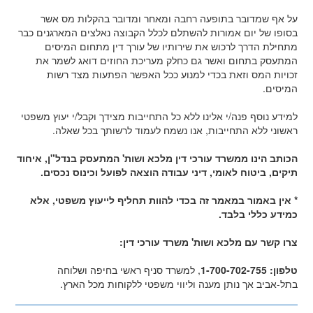
על אף שמדובר בתופעה רחבה ומאחר ומדובר בהקלות מס אשר
בסופו של יום אמורות להשתלם לכלל הקבוצה נאלצים המארגנים כבר
מתחילת הדרך לרכוש את שירותיו של עורך דין מתחום המיסים
המתעסק בתחום ואשר גם כחלק מעריכת החוזים דואג לשמר את
זכויות המס וזאת בכדי למנוע ככל האפשר הפתעות מצד רשות
המיסים.
למידע נוסף פנה/י אלינו ללא כל התחייבות מצידך וקבל/י יעוץ משפטי
ראשוני ללא התחייבות, אנו נשמח לעמוד לרשותך בכל שאלה.
הכותב הינו ממשרד עורכי דין מלכא ושות' המתעסק בנדל"ן, איחוד
תיקים, ביטוח לאומי, דיני עבודה הוצאה
לפועל
וכינוס נכסים.
* אין באמור במאמר זה בכדי להוות תחליף לייעוץ משפטי, אלא
כמידע כללי בלבד.
צרו קשר עם מלכא ושות' משרד עורכי דין:
טלפון: 1-700-702-755
, למשרד סניף ראשי בחיפה ושלוחה
בתל-אביב אך נותן מענה וליווי משפטי ללקוחות מכל הארץ.