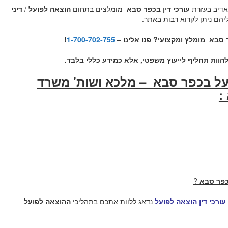
אדיב בעזרת
עורכי דין בכפר סבא
מומלצים בתחום
הוצאה לפועל
/
דיני
יהם ניתן לקרוא רבות באתר.
ר סבא
מומלץ ומקצועי? פנו אלינו –
1-700-702-755
!
להוות תחליף לייעוץ משפטי, אלא כמידע כללי בלבד.
ועל בכפר סבא – מלכא ושות' משרד
:
בכפר סבא
?
ורכי דין הוצאה לפועל
נדאג ללוות אתכם בתהליכי
ההוצאה לפועל