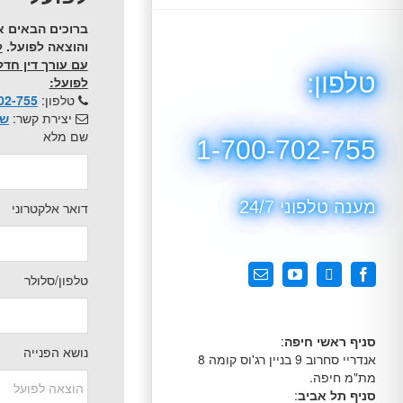
ברוכים הבאים א
והוצאה לפועל.
ל
עם עורך דין חדל
טלפון:
לפועל:
טלפון:
02-755
יצירת קשר:
של
שם מלא
1-700-702-755
מענה טלפוני 24/7
דואר אלקטרוני
טלפון/סלולר
X
Facebook
YouTube
כתובת
דואר
אלקטרוני
סניף ראשי חיפה
:
נושא הפנייה
אנדריי סחרוב 9 בניין רג'וס קומה 8
מת"מ חיפה.
סניף תל אביב
: