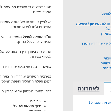
חשוב להדגיש כי מערכת
ההוצאה לפ
המניב פירות.
לפועל
יש לציין כי, טובתו של הזוכה עומד
חדלות פירעון / פשיטת
החייב ויכולתו לפרוע חובותיו.
על
 מהארץ
עו"ד הוצאה לפועל
ממשרדנו ידאג ל
הביורוקרטיה ככל הניתן.
ידי עורך דין הסדר
התייעצות
בעורך דין הוצאה לפוע
לבסוף בשירותיו.
ובות
לפועל
בהיעדר ייצוג ראוי מאת
עורך דין ה
 רגל
במרבית המקרים
עורך דין הוצאה 
למען הקלת התהליך והפקת המקסימ
לאחרונה
להלן תחומי העיסוק של
עורך דין ה
עיקולים.
שה מה ההבדל?
תיקי
הוצאה לפועל
.
משכנתא.