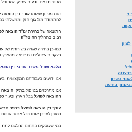
מניסיוננו אנו יודעים שתיק המטופל
זאת מכיוון שאותו
עורך דין הוצאה
יב
להתמודד מול גוף חזק וממשלתי כמ
ים
קווה
התוצאה של בחירת
עו"ד הוצאה ל
רבים בתהליך
ההוצל"פ
.
לציון
כמו-כן בחירה שגויה בשירותיו של
עו
בעקבות עיקולים וצו יציאה מהארץ וכ
מלכא ושות' משרד עורכי דין הוצא
ליל
 ברעננה
אנו ידועים בעבודתנו המקצועית וביח
לאומי בשרון
הביטחון בחיפה
אנו מתרכזים בטיפול בתיקי
הוצאה 
ההוצאה לפועל
בכל הארץ ובעיר
כפ
עורך דין הוצאה לפועל בכפר סבא
כמובן לעדכן אותו בכל אתגר או סכו
כמי שעוסקים בתחום החלטנו לתת מ