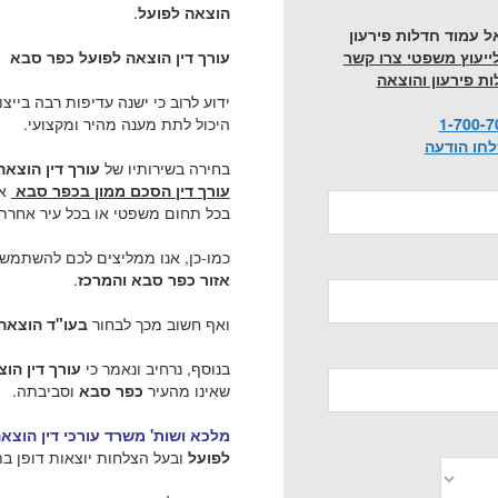
הוצאה לפועל
.
ל עמוד חדלות פירעון
עורך דין הוצאה לפועל כפר סבא
מ
ייעוץ משפטי צרו קשר
ות פירעון והוצאה
ידוע לרוב כי ישנה עדיפות רבה בייצו
היכול לתת מענה מהיר ומקצועי.
1-700-7
חו הודעה
בחירה בשירותיו של
עורך דין הוצא
עור
ך דין הסכם ממון בכפר סבא
א
בכל תחום משפטי או בכל עיר אחרת
כמו-כן, אנו ממליצים לכם להשתמש 
אזור כפר סבא והמרכז
.
ואף חשוב מכך לבחור
בעו"ד הוצאה
בנוסף, נרחיב ונאמר כי
עורך דין הו
שאינו מהעיר
כפר סבא
וסביבתה.
מלכא ושות' משרד עורכי דין הוצא
לפועל
ובעל הצלחות יוצאות דופן בת