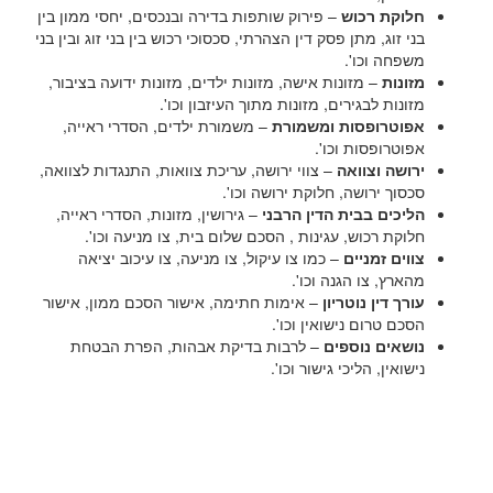
חלוקת רכוש
– פירוק שותפות בדירה ובנכסים, יחסי ממון בין
בני זוג, מתן פסק דין הצהרתי, סכסוכי רכוש בין בני זוג ובין בני
משפחה וכו'.
מזונות
– מזונות אישה, מזונות ילדים, מזונות ידועה בציבור,
מזונות לבגירים, מזונות מתוך העיזבון וכו'.
אפוטרופסות ומשמורת
– משמורת ילדים, הסדרי ראייה,
אפוטרופסות וכו'.
ירושה וצוואה
– צווי ירושה, עריכת צוואות, התנגדות לצוואה,
סכסוך ירושה, חלוקת ירושה וכו'.
הליכים בבית הדין הרבני
– גירושין, מזונות, הסדרי ראייה,
חלוקת רכוש, עגינות , הסכם שלום בית, צו מניעה וכו'.
צווים זמניים
– כמו צו עיקול, צו מניעה, צו עיכוב יציאה
מהארץ, צו הגנה וכו'.
עורך דין נוטריון
– אימות חתימה, אישור הסכם ממון, אישור
הסכם טרום נישואין וכו'.
נושאים נוספים
– לרבות בדיקת אבהות, הפרת הבטחת
נישואין, הליכי גישור וכו'.