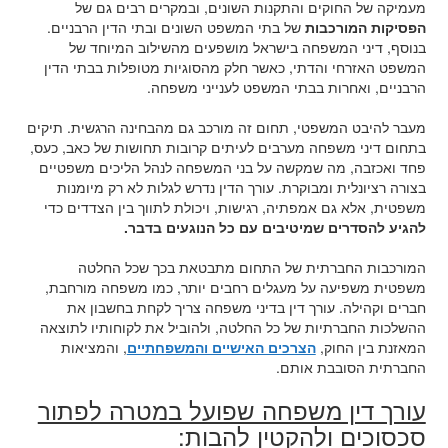
מעמיקה של החוקים והתקנות השונים, ובמקרים רבים גם של
הפסיקות המורכבות
של בתי המשפט השונים ובתי הדין הרבניים.
בנוסף, דיני המשפחה בישראל מושפעים מהשילוב המיוחד של
המשפט האזרחי והדתי, כאשר חלק מהסוגיות מטופלות בבתי הדין
הרבניים, ואחרות בבתי המשפט לענייני משפחה.
מעבר להיבט המשפטי, תחום זה מורכב גם מהבחינה הרגשית. תיקים
בתחום דיני משפחה מערבים לעיתים קרובות תחושות של כאב, כעס,
פחד ואכזבה, מה שמקשה על בני המשפחה לנהל הליכים משפטיים
בצורה רציונלית ומבוקרת. עורך הדין נדרש לגלות לא רק מיומנות
משפטית, אלא גם אמפתיה, רגישות, ויכולת לתווך בין הצדדים כדי
להגיע להסדרים שמיטיבים עם כל הנוגעים בדבר.
המורכבות החברתית של התחום מתבטאת בכך שכל החלטה
משפטית משפיעה על מעגלים רחבים יותר, כמו משפחה מורחבת,
חברים וקהילה. עורך דין בדיני משפחה צריך לקחת בחשבון את
ההשלכות החברתיות של כל החלטה, ולהוביל את לקוחותיו לתוצאה
המאזנת בין החוק,
הצרכים האישיים והמשפחתיים
, והמציאות
החברתית הסובבת אותם.
עורך דין משפחה שפועל במטרה לפתור
סכסוכים ולהקטין להבות: