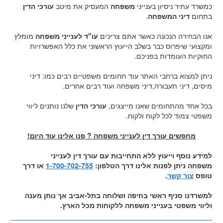
כמשרד עתיר ניסיון בענייני
משפחה
המעסיק את מיטב
עורכי הדין
בתחום
דיני המשפחה
.
אנו הבחירה הנכונה כאשר אתם צריכים
עו"ד לענייני משפחה
מומלץ
ומקצועי שיפרוס כבר בשלב הייעוץ הראשוני את כלל האפשרויות
החוקיות העומדות בפניכם.
ניתן למצוא ברחבי האתר עוד תחומים משפטיים רבים כמו: דיני
מיסים, דיני תעבורה,דיני משפחה ועוד רבים אחרים.
בכל אחד מהתחומים שאנו מייצגים,
עורכי הדין
שלנו נותנים ליווי
משפטי צמוד לכל לקוח ולקוח.
מחפשים עורך דין לענייני משפחה ? פנו אלינו עוד היום!
למידע נוסף וייעוץ ללא התחייבות עם עורך דין לענייני
משפחה ניתן לפנות אלינו דרך הטלפון:
1-700-702-755
או דרך
טופס
צור קשר
.
למשרדנו סניף ראשי בחיפה ושלוחה בתל-אביב אך נותן מענה
וליווי משפטי בענייני משפחה ללקוחות מכל הארץ.