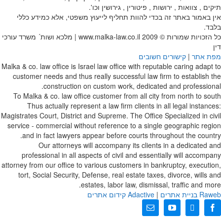
תיקים , צוואות , ירושות , פיטורין , גירושין וכו'.
אין באמור באתר זה בכדי להוות תחליף לייעוץ משפטי, אלא כמידע כללי
בלבד.
כל הזכויות שמורות © 2009
www.malka-law.co.il | מלכא ושות´ משרד עורכי
דין
מפת אתר
|
קישורים חשובים
Malka & co. law office is Israel law office with reputable caring adapt to
customer needs and thus really successful law firm to establish the
construction on custom work, dedicated and professional.
To Malka & co. law office customer from all city from north to south
Thus actually represent a law firm clients in all legal instances:
Magistrates Court, District and Supreme. The Office Specialized in civil
service - commercial without reference to a single geographic region
and in fact lawyers appear before courts throughout the country.
Our attorneys will accompany its clients in a dedicated and
professional in all aspects of civil and essentially will accompany
attorney from our office to various customers in bankruptcy, execution,
tort, Social Security, Defense, real estate taxes, divorce, wills and
estates, labor law, dismissal, traffic and more.
web בניית אתרים
Ra
|
Adactive
קידום אתרים
X
Facebook
YouTube
כתובת
דואר