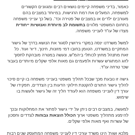
כאמור, בדיני משפחה קיימים נושאים רבים ומגוונים הקשורים
למשפחה, המעלים את רמת הרגישות, במיוחד במצבים בהם
מעורבים ילדים או במצבים של פטירה וכד'. בשל כך ענייני משפחה
בתחום המשפטי מלווים
בתשומת לב מיוחדת ואנושיות ייחודית
מצדו של עו"ד לענייני משפחה.
למשל משרדנו ינסה במקרי גירושין לסגור את הנושא בדרך של גישור
המתקיים במשרדנו, הטומן בחובו דמי מזונות, חינוך, דיור ועוד. כל
זאת מתנהל מחוץ לכותלי ביהמ"ש, ונעשה במטרה מובהקת לחסוך
לזוג המתגרש עשרות ולפעמים גם מאות אלפי שקלים מיותרים בעבור
שכר טרחה עו"ד.
גישה זו נובעת מכך שבכל תהליך משפטי בענייני משפחה בו קיים סיכוי
להליך גישור התורם להקטנת חילוקי הדעות בין הצדדים, תפקידו של
עורך דין לענייני משפחה הוא לעודד הליך זה של גישור ולעשות בו
שימוש.
למעשה, במצבים רבים ניתן על ידי גישור לפתור את המחלוקות ובכך
להימנע מתהליך משפטי ארוך
הכולל הוצאות גבוהות
לצדדים וחסכון
של עשרות ואף מאות אלפי שקלים.
מלכא ושות' הינו משרד עורכי דין לענייני משפחה המתעסק שנים רבות