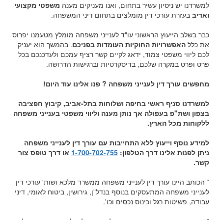
למשרדנו יש ניסיון עשיר בתחום, ואנו מעניקים מענה
משפטי מקצועי
ואדיב
בעזרת עורכי דין מומלצים בתחום דיני המשפחה.
כבר בשלב הייעוץ הראשוני עו"ד לענייני משפחה מומלץ מטעמנו יפרוס
את כלל
האפשרויות החוקיות העומדות בפניכם
. בהמשך הוא יעניק
לכם ליווי משפטי צמוד, ידאג לקיים קשר רציף עמכם ולעדכנכם בכל
פרט ופרט במקרה שלכם, בדיסקרטיות וברגישות הדרושה.
מחפשים עורך דין לענייני משפחה ? פנו אלינו עוד היום!
למשרדנו סניף ראשי בחיפה ושלוחות בתל-אביב, קיבוץ חפציבה
בצפון ושת"פ בעפולה אך נותן מענה וליווי משפטי בענייני משפחה
ללקוחות מכל הארץ.
למידע נוסף וייעוץ ללא התחייבות עם עורך דין לענייני משפחה
ניתן לפנות אלינו דרך הטלפון:
1-700-702-755
או דרך טופס צור
קשר.
* הכותב היינו עורך דין לענייני משפחה ממשרד מלכא ושות' עורכי דין
לענייני משפחה המתעסקים בנוסף בנדל"ן, גירושין, ביטוח לאומי, דיני
עבודה, פשיטות רגל וכינוס נכסים וכו'.