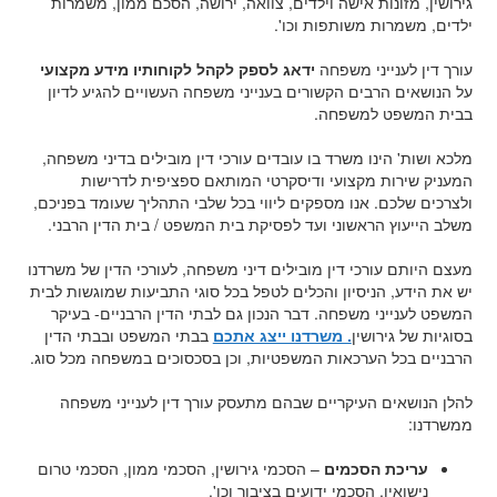
גירושין, מזונות אישה וילדים, צוואה, ירושה, הסכם ממון, משמרות
ילדים, משמרות משותפות וכו'.
עורך דין לענייני משפחה
ידאג לספק לקהל לקוחותיו מידע מקצועי
על הנושאים הרבים הקשורים בענייני משפחה העשויים להגיע לדיון
בבית המשפט למשפחה.
מלכא ושות' הינו משרד בו עובדים עורכי דין מובילים בדיני משפחה,
המעניק שירות מקצועי ודיסקרטי המותאם ספציפית לדרישות
ולצרכים שלכם. אנו מספקים ליווי בכל שלבי התהליך שעומד בפניכם,
משלב הייעוץ הראשוני ועד לפסיקת בית המשפט / בית הדין הרבני.
מעצם היותם עורכי דין מובילים דיני משפחה, לעורכי הדין של משרדנו
יש את הידע, הניסיון והכלים לטפל בכל סוגי התביעות שמוגשות לבית
המשפט לענייני משפחה. דבר הנכון גם לבתי הדין הרבניים- בעיקר
בסוגיות של גירושין
. משרדנו ייצג אתכם
בבתי המשפט ובבתי הדין
הרבניים בכל הערכאות המשפטיות, וכן בסכסוכים במשפחה מכל סוג.
להלן הנושאים העיקריים שבהם מתעסק עורך דין לענייני משפחה
ממשרדנו:
עריכת הסכמים
– הסכמי גירושין, הסכמי ממון, הסכמי טרום
נישואין, הסכמי ידועים בציבור וכו'.