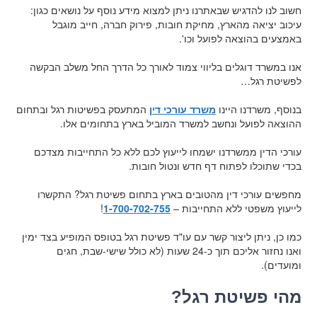
חשוב לנו להדגיש שבאתרנו ניתן למצוא מידע נוסף על נושאים כגון:
עיכוב יציאה מהארץ, מחיקת חובות, פירוק חברה, חייב מוגבל
באמצעים בהוצאה לפועל וכו'.
אנו במשרד דוגלים בליווי צמוד לאורך כל הדרך החל משלב הבקשה
לפשיטת רגל…
בנוסף, משרדנו היינו
משרד עורכי דין
המתעסק בפשיטות רגל ובתחום
ההוצאה לפועל ונחשב למשרד המוביל בארץ בתחומים אלו.
עורכי הדין ממשרדנו ישמחו לייעוץ לכם ללא כל התחייבות מצדכם
בכדי שתוכלו לפתוח דף חדש ונטול חובות.
מחפשים עורכי דין מהטובים בארץ בתחום פשיטת רגל? התקשרו
לייעוץ משפטי ללא התחייבות –
1-700-702-755
!
כמו כן, ניתן ליצור קשר עם עו"ד פשיטת רגל בטופס המופיע בצד ימין
ואנו נחזור אליכם תוך כ-24 שעות (לא כולל שישי-שבת, חגים
ומועדים).
מהי פשיטת רגל?