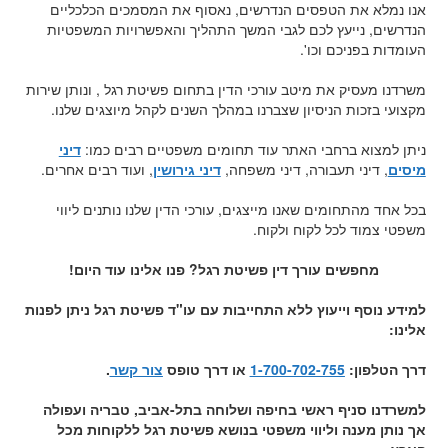
אנו נמלא את הטפסים הנדרשים, נאסוף את המסמכים הכלכליים
הנדרשים, נייעץ לכם לגבי המשך התהליך והאפשרויות המשפטיות
העומדות בפניכם וכו'.
משרדנו מעסיק את מיטב עורכי הדין בתחום פשיטת רגל , ונותן שירות
מקצועי בזכות הניסיון שצברנו במהלך השנים לקהל מיוצגים שלנו.
ניתן למצוא ברחבי האתר עוד תחומים משפטיים רבים כמו:
דיני
מיסים
, דיני תעבורה, דיני משפחה,
דיני גירושין
, ועוד רבים אחרים.
בכל אחד מהתחומים שאנו מייצגים, עורכי הדין שלנו נותנים ליווי
משפטי צמוד לכל לקוח ולקוח.
מחפשים עורך דין פשיטת רגל? פנו אלינו עוד היום!
למידע נוסף וייעוץ ללא התחייבות עם עו"ד פשיטת רגל ניתן לפנות
אלינו:
דרך הטלפון:
1-700-702-755
או דרך טופס
צור קשר
.
למשרדנו סניף ראשי בחיפה ושלוחה בתל-אביב, טבריה ועפולה
אך נותן מענה וליווי משפטי בנושא פשיטת רגל ללקוחות מכל