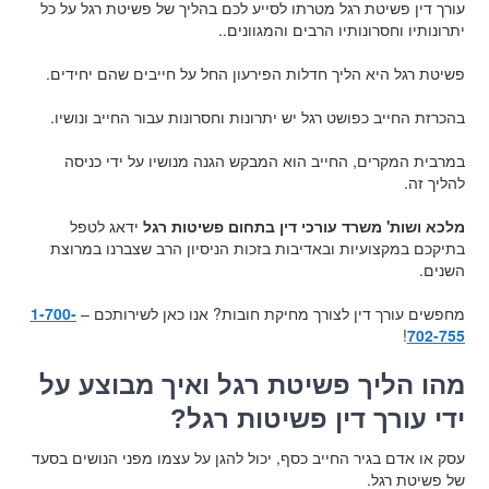
עורך דין פשיטת רגל מטרתו לסייע לכם בהליך של פשיטת רגל על כל
יתרונותיו וחסרונותיו הרבים והמגוונים..
פשיטת רגל היא הליך חדלות הפירעון החל על חייבים שהם יחידים.
בהכרזת החייב כפושט רגל יש יתרונות וחסרונות עבור החייב ונושיו.
במרבית המקרים, החייב הוא המבקש הגנה מנושיו על ידי כניסה
להליך זה.
מלכא ושות' משרד עורכי דין בתחום פשיטות רגל
ידאג לטפל
בתיקכם במקצועיות ובאדיבות בזכות הניסיון הרב שצברנו במרוצת
השנים.
מחפשים עורך דין לצורך מחיקת חובות? אנו כאן לשירותכם –
1-700-
!
702-755
מהו הליך פשיטת רגל ואיך מבוצע על
ידי עורך דין פשיטות רגל?
עסק או אדם בגיר החייב כסף, יכול להגן על עצמו מפני הנושים בסעד
של פשיטת רגל.