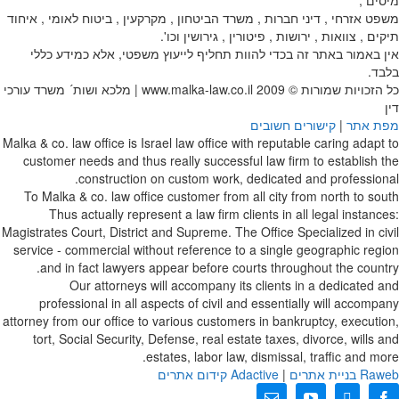
מיסים ,
משפט אזרחי , דיני חברות , משרד הביטחון , מקרקעין , ביטוח לאומי , איחוד
תיקים , צוואות , ירושות , פיטורין , גירושין וכו'.
אין באמור באתר זה בכדי להוות תחליף לייעוץ משפטי, אלא כמידע כללי
בלבד.
כל הזכויות שמורות © 2009
www.malka-law.co.il | מלכא ושות´ משרד עורכי
דין
מפת אתר
|
קישורים חשובים
Malka & co. law office is Israel law office with reputable caring adapt to
customer needs and thus really successful law firm to establish the
construction on custom work, dedicated and professional.
To Malka & co. law office customer from all city from north to south
Thus actually represent a law firm clients in all legal instances:
Magistrates Court, District and Supreme. The Office Specialized in civil
service - commercial without reference to a single geographic region
and in fact lawyers appear before courts throughout the country.
Our attorneys will accompany its clients in a dedicated and
professional in all aspects of civil and essentially will accompany
attorney from our office to various customers in bankruptcy, execution,
tort, Social Security, Defense, real estate taxes, divorce, wills and
estates, labor law, dismissal, traffic and more.
web בניית אתרים
Ra
|
Adactive
קידום אתרים