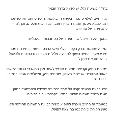
בהליך פשיטת רגל, יש לפעול בדרך הבאה:
על החייב למלא טופס – בקשת חייב למתן צו כינוס והכרזתו כפושט
רגל, למלא מסמך המוגדר כדין וחשבון על חובות ונכסים, וכן לצרף
כתב ויתור על סודיות.
בנוסף, על החייב להכין תצהיר על הסתבכותו הכלכלית.
המידע שנמסר נבדק בקפידה ע"י נציגי הכונס הרשמי ובמידה ונמסר
מידע שקרי, החייב חשוף לתביעה פלילית מצד כונס הנכסים ולביטול
צו הכינוס,אם ניתן לו.
פתיחת התיק וקביעת תשלום חודשי לאחר מכן במשרדי הכונס הרשמי
באזור המגורים או ניהול העסק, פותחים תיק, ומשלמים אגרה בסך כ-
1,600 ₪.
נציג הכונס הרשמי יקבע על סמך הנתונים שבידיו ובהתחשב בחוק
הגנת השכר תשלום חודשי, כתנאי לקבלת עיכוב הליכים.
במעמד זה החייב מוכרח להופיע פיזית קביעת התשלום החודשי היא
מעין חקירת יכולת כמו בהוצאה לפועל.