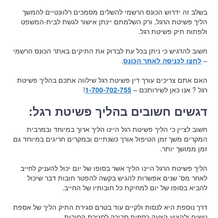
בשלב זה ידרוש הכונס הרשמי להשלים מסמכים רלוונטיים להמשך
הליך פשיטת הרגל, ורק השלמתם יינתן אישור לגשת לבית-המשפט
ולפתוח תיק פשיטת רגל.
חשוב להדגיש כי ניתן בכל עת לבדוק את התיקים באתר הכונס הרשמי
–
לחצו לכניסה לאתר הכונס
.
האם אתם צריכים עורך דין פשיטת רגל שילווה אתכם בהליך פשיטת
רגל ? אנו כאן לשירותכם –
1-700-702-755
!
דגשים חשובים בהליך פשיטת רגל:
חשוב לציין כי הליך פשיטת רגל היינו הליך ארוך במיוחד ובמרבית
המקרים משך זמן הטיפול אורך כשנתיים ובמקרים חריגים במיוחד גם
זמן ממושך יותר.
הליך פשיטת הרגל היינו הליך אשר בסופו של יום יכול להעניק לחייב
לאחר מס' שנים אפשרות להגיש בקשה להפטר חובות דבר שיכול
להביא בסופו של יום למחיקת כל חובותיו של החייב.
דרך נוספת היא לנסות ולקיים עוד בטרם סגירת התיק הליך של אספת
נושים ולהציע הצעה כספית סבירה לסגירת החובות.