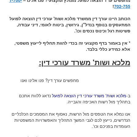
מחפשים עו"ד הוצאה לפועל מומלץ ומקצועי? פנו אלינו –
1-700-
!
702-755
הכותב היינו עורך דין ממשרד מלכא ושות' עורכי דין הוצאה לפועל
המתעסקים בנוסף בנדל"ן, גירושין, ביטוח לאומי, דיני עבודה,
פשיטות רגל
וכינוס נכסים וכו'.
* אין באמור בדף מקצועי זה בכדי להוות תחליף לייעוץ משפטי,
אלא כמידע כללי בלבד.
מלכא ושות' משרד עורכי דין:
מחפשים עורך דין? פנו אלינו ואנו
ב-
מלכא ושות' משרד עורכי דין הוצאה לפועל
נדאג ללוות אתכם
בתהליך מול רשות האכיפה והגבייה.
אנו נמלא את הטפסים מול הרשות, נאסוף את המסמכים הכלכליים
הנדרשים, נייעץ לכם לגבי המשך התהליך והאפשרויות המשפטיות
העומדות בפניכם וכו'.