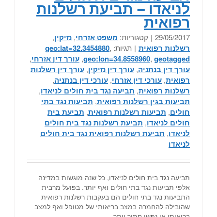
לניאדו – תביעת רשלנות
רפואית
29/05/2017
|
קטגוריות:
משפט אזרחי
,
נזיקין
,
רשלנות רפואית
|
תגיות:
,
geo:lat=32.3454880
geotagged
,
geo:lon=34.8558960
,
עורך דין אזרחי
,
עורך דין בנתניה
,
עורך דין נזיקין
,
עורך דין רשלנות
רפואית
,
עורכי דין אזרחי
,
עורכי דין בנתניה
,
רשלנות רפואית
,
תביעה נגד בית חולים לניאדו
,
תביעות בגין רשלנות רפואית
,
תביעות נגד בתי
חולים
,
תביעות רשלנות רפואית
,
תביעת בית
חולים לניאדו
,
תביעת רשלנות נגד בית חולים
לניאדו
,
תביעת רשלנות רפואית נגד בית חולים
לניאדו
תביעה נגד בית חולים לניאדו, כל שנה מוגשות במדינה
אלפי תביעות נגד בתי חולים ואף יותר. בפועל מרבית
התביעות נגד בתי חולים הם בעקבות רשלנות רפואית
שהובילה להחמרה במצב בריאותי של מטופל ואף למצב
בריאותי או נפשי חמור יותר.