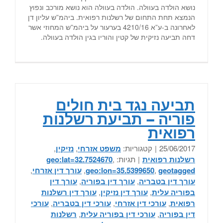
נושא הולדה בעוולה. הולדה בעוולה הוא נושא מורכב ונפוץ
הנמצא תחת התחום של רשלנות רפואית. ביהמ”ש עליון דן
לאחרונה ב-ע”א 4210/16 בערעור על ביהמ”ש המחוזי אשר
דחה תביעה נזיקית של קטין והוריו בגין הולדה בעוולה.
תביעה נגד בית חולים
פוריה – תביעת רשלנות
רפואית
25/06/2017
|
קטגוריות:
משפט אזרחי
,
נזיקין
,
רשלנות רפואית
|
תגיות:
,
geo:lat=32.7524670
geotagged
,
geo:lon=35.5399650
,
עורך דין אזרחי
,
עורך דין בטבריה
,
עורך דין בפוריה
,
עורך דין
בפוריה עלית
,
עורך דין נזיקין
,
עורך דין רשלנות
רפואית
,
עורכי דין אזרחי
,
עורכי דין בטבריה
,
עורכי
דין בפוריה
,
עורכי דין בפוריה עלית
,
רשלנות