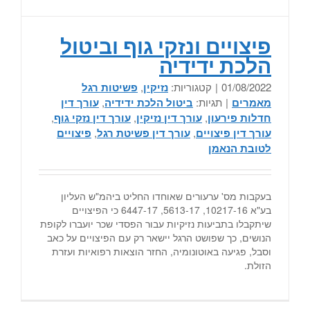
פיצויים ונזקי גוף וביטול
הלכת ידידיה
01/08/2022
|
קטגוריות:
נזיקין
,
פשיטות רגל
מאמרים
|
תגיות:
ביטול הלכת ידידיה
,
עורך דין
חדלות פירעון
,
עורך דין נזיקין
,
עורך דין נזקי גוף
,
עורך דין פיצויים
,
עורך דין פשיטת רגל
,
פיצויים
לטובת הנאמן
בעקבות מס' ערעורים שאוחדו החליט ביהמ"ש העליון
בע"א 10217-16, 5613-17, 6447-17 כי הפיצויים
שיתקבלו בתביעות נזיקיות עבור הפסדי שכר יועברו לקופת
הנושים, כך שפושט הרגל יישאר רק עם הפיצויים על כאב
וסבל, פגיעה באוטונומיה, החזר הוצאות רפואיות ועזרת
הזולת.