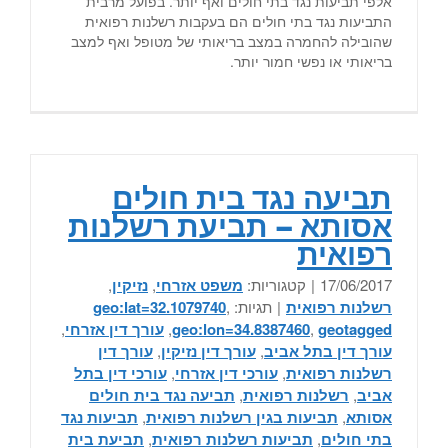
אלפי תביעות נגד בתי חולים ואף יותר. בפועל מרבית
התביעות נגד בתי חולים הם בעקבות רשלנות רפואית
שהובילה להחמרה במצב בריאותי של מטופל ואף למצב
בריאותי או נפשי חמור יותר.
תביעה נגד בית חולים
אסותא – תביעת רשלנות
רפואית
17/06/2017
|
קטגוריות:
משפט אזרחי
,
נזיקין
,
רשלנות רפואית
|
תגיות:
,
geo:lat=32.1079740
geotagged
,
geo:lon=34.8387460
,
עורך דין אזרחי
,
עורך דין בתל אביב
,
עורך דין נזיקין
,
עורך דין
רשלנות רפואית
,
עורכי דין אזרחי
,
עורכי דין בתל
אביב
,
רשלנות רפואית
,
תביעה נגד בית חולים
אסותא
,
תביעות בגין רשלנות רפואית
,
תביעות נגד
בתי חולים
,
תביעות רשלנות רפואית
,
תביעת בית