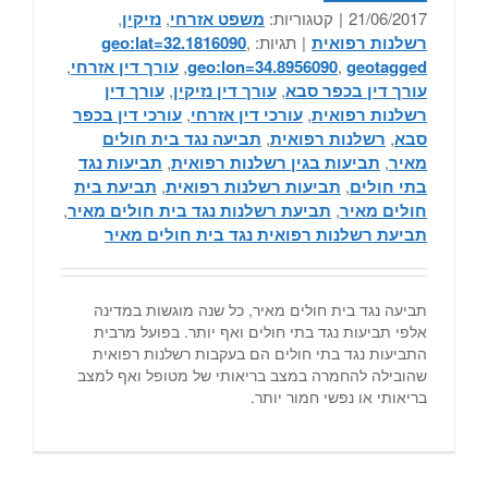
21/06/2017
|
קטגוריות:
משפט אזרחי
,
נזיקין
,
רשלנות רפואית
|
תגיות:
,
geo:lat=32.1816090
geotagged
,
geo:lon=34.8956090
,
עורך דין אזרחי
,
עורך דין בכפר סבא
,
עורך דין נזיקין
,
עורך דין
רשלנות רפואית
,
עורכי דין אזרחי
,
עורכי דין בכפר
סבא
,
רשלנות רפואית
,
תביעה נגד בית חולים
מאיר
,
תביעות בגין רשלנות רפואית
,
תביעות נגד
בתי חולים
,
תביעות רשלנות רפואית
,
תביעת בית
חולים מאיר
,
תביעת רשלנות נגד בית חולים מאיר
,
תביעת רשלנות רפואית נגד בית חולים מאיר
תביעה נגד בית חולים מאיר, כל שנה מוגשות במדינה
אלפי תביעות נגד בתי חולים ואף יותר. בפועל מרבית
התביעות נגד בתי חולים הם בעקבות רשלנות רפואית
שהובילה להחמרה במצב בריאותי של מטופל ואף למצב
בריאותי או נפשי חמור יותר.