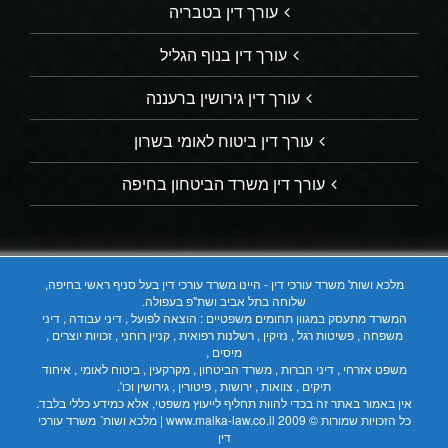
עורך דין בטבריה
עורך דין בנוף הגליל
עורך דין גירושין ברעננה
עורך דין ביטוח לאומי בשרון
עורך דין משרד הביטחון בחיפה
מלכא ושות' משרד עורכי דין - היינו משרד עורכי דין בעל סניף ראשי בחיפה,
שלוחה בתל אביב ושת"פ בעפולה.
המשרד מתעסק במגוון תחומים משפטיים : הוצאה לפועל , דיני עבודה , דיני
משפחה , פשיטות רגל , נזיקין , רשלנות רפואית , קניין רוחני , זכויות יוצרים ,
מיסים ,
משפט אזרחי , דיני חברות , משרד הביטחון , מקרקעין , ביטוח לאומי , איחוד
תיקים , צוואות , ירושות , פיטורין , גירושין וכו'.
אין באמור באתר זה בכדי להוות תחליף לייעוץ משפטי, אלא כמידע כללי בלבד.
כל הזכויות שמורות © 2009
www.malka-law.co.il | מלכא ושות´ משרד עורכי
דין