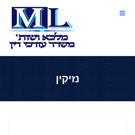
לג
תוכן
נזיקין