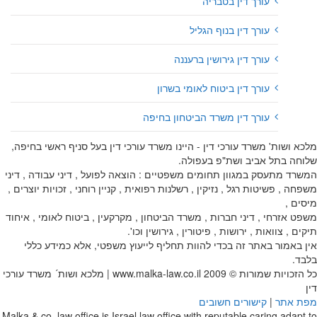
עורך דין בטבריה
עורך דין בנוף הגליל
עורך דין גירושין ברעננה
עורך דין ביטוח לאומי בשרון
עורך דין משרד הביטחון בחיפה
מלכא ושות' משרד עורכי דין - היינו משרד עורכי דין בעל סניף ראשי בחיפה,
שלוחה בתל אביב ושת"פ בעפולה.
המשרד מתעסק במגוון תחומים משפטיים : הוצאה לפועל , דיני עבודה , דיני
משפחה , פשיטות רגל , נזיקין , רשלנות רפואית , קניין רוחני , זכויות יוצרים ,
מיסים ,
משפט אזרחי , דיני חברות , משרד הביטחון , מקרקעין , ביטוח לאומי , איחוד
תיקים , צוואות , ירושות , פיטורין , גירושין וכו'.
אין באמור באתר זה בכדי להוות תחליף לייעוץ משפטי, אלא כמידע כללי
בלבד.
כל הזכויות שמורות © 2009
www.malka-law.co.il | מלכא ושות´ משרד עורכי
דין
מפת אתר
|
קישורים חשובים
Malka & co. law office is Israel law office with reputable caring adapt to