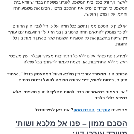
לאשרו אך ורק בפני בית המשפט לענייני משפחה בכדי שיוודא בית
המשפט כי הצדדים ערכו את ההסכם מרצון, הבינו את משמעויותיו
וחתמו עליו מרצון חופשי.
יש לציין כי הסכם ממון נחשב ככל חוזה ועל כן חל לגביו חוק החוזים,
לפיכך מומלץ להתאים חוזה פרטני בין בני הזוג ע"י היוועצות עם
עורך
דין
שייקח בחשבון את כל הסוגיות השונות שלרוב אינן דומות בין כל
הזוגות.
למידע נוסף פנה/י אלינו ללא כל התחייבות מצידך וקבל/י יעוץ משפטי
ראשוני ללא התחייבות, אנו נשמח לעמוד לרשותך בכל שאלה.
הכותב הינו ממשרד עורכי דין מלכא ושות' המתעסק בנדל"ן, איחוד
תיקים, ביטוח לאומי, דיני עבודה הוצאה
לפועל
וכינוס נכסים.
* אין באמור במאמר זה בכדי להוות תחליף לייעוץ משפטי, אלא
כמידע כללי בלבד.
מחפשים
עורך דין הסכם ממון
? אנו כאן לשירותכם!
הסכם ממון – פנו אל מלכא ושות'
משרד עורכי דין: