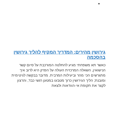
גירושין מהירים: המדריך המקיף להליך גירושין
בהסכמה
כאשר תא משפחתי מגיע להחלטה המורכבת על סיום קשר
הנישואין, השאלה המרכזית העולה על הפרק היא לרוב איך
מתגרשים הכי מהר וביעילות המרבית. מדובר בבקשה לגיטימית
ומובנת; הליך הגירושין כרוך מטבעו במטען רגשי כבד, והרצון
לקצר את תקופת אי-הוודאות ולצאת