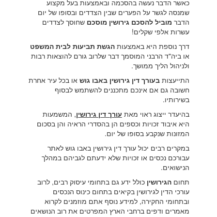
כאשר הדבר נעשה בהסכמה ובאמצעות בעל מקצוע
שמנסה לגשר על הפערים שבין הצדדים ובסופו של יום
הדבר
מוביל להסכם גירושין מוסכם
שחוסך לצדדים
עשרות אלפי שקלים!
דרך נוספת היא באמצעות
הגשת תביעות לבית המשפט
או ביה"ד הרבני המוסמך דבר שלרוב גורם להוצאות רבות
ולניהול הליך ממושך.
התייעצות
בעורך דין גירושין באבו גוש
או בכל עיר אחרת
חשובה גם אם אינכם מתכננים להשתמש לבסוף
בשירותיו.
בהיעדר ייצוג ראוי מאת
עורך דין גירושין
, המשמעות
היא איבוד זכויות וכספים הן בהסדרי הראיה והן בסכום
המזונות שנקבע בסופו של יום.
במקרים רבים יכול עורך דין גירושין באבו גוש לאתר
עבורכם נכסים או זכויות שלא ידעתם לגביהם במהלך
הנישואים.
תחום
הגירושין
כולל ידע גם בתחומי עיסוק רבים, לרוב
עורכי הדין לגירושין בקיאים בתחום כינוס הנכסים
ובתחומי החקירה, למידע נוסף אתם מוזמנים לקרוא
מאמרים ודפים ברחבי הארץ המפרטים את רוב הנושאים