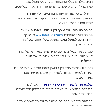
רבים בילדים ככלי התנגחות מהווה כלי פסול שמהווה
לאותם ילדים עוול שלרוב יתן אותותיו רק לאחר מס' שנים.
ידוע לרוב כי ישנה עדיפות רבה בייצוג ע"י
עורך דין
גירושין
שזה תחום התמקצעותו בעיקר באבו גוש, היכול
לתת מענה מהיר ומקצועי.
בחירה בשירותיו של
עורך דין גירושין באבו גוש
אינה
בחירה דומה לבחירת
חשמלאי באבו גוש
או
עורך
דין הוצאה לפועל באבו גוש
או בכל תחום ובכל עיר
אחרת בארץ.
כמו-כן, אנו ממליצים לכם להשתמש בשירותיו של עורך
דין גירושין באבו גוש בעיקר אם אתם תושבי
אזור
ירושלים
.
נרחיב ונאמר כי עורך דין גירושין באבו גוש הוא בעל זמינות
מידית לפגישה בניגוד
לעורך דין
שאינו מהעיר
אבו
גוש
והסביבה.
מלכא ושות' משרד עורכי דין גירושין
ידאג לטפל
בתיקכם במקצועיות ובאדיבות בזכות הניסיון הרב שצברנו
במרוצת השנים.
בהתאם לכך אנו הבחירה הנכונה כאשר מחפשים עורך דין
גירושין באבו גוש.