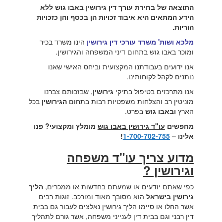
התוצאה של בחירת עורך דין גירושין באבו גוש ללא
הידע המתאים היא איבוד זכויות הן בכסף והן כזכויות
הוריות.
מלכא ושות' משרד עורכי דין גירושין
הינו משרד בכיר
ומוכר באבו גוש בתחום דיני המשפחה והגירושין.
אנו ידועים בעבודתנו המקצועית וביחס האישי שאנו
נותנים לקהל לקוחותינו.
אנו מתרכזים בטיפול בתיקי
גירושין
, שבזכותם צברנו
מוניטין רב והצלחות משפטיות רבות בתחום
הגירושין
בכל
הארץ
ובאבו גוש
בפרט.
מחפשים
עו"ד גירושין באבו גוש
מומלץ ומקצועי? פנו
אלינו –
1-700-702-755
!
מדוע צריך עו"ד משפחה
וגירושין ?
כפי שאתם יודעים או שמעתם בחדשות או ממכרים,
הליך
גירושין בישראל
הוא מסובך מאוד ומורכב. זוגות רבים
אשר החלו או סיימו הליך גירושין נאלצים לעבור גם בבית
דין רבני וגם בבית דין לענייני משפחה, אשר גורם לתהליך