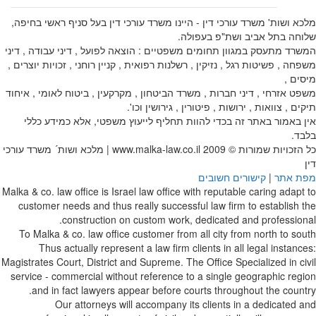
מלכא ושות' משרד עורכי דין - היינו משרד עורכי דין בעל סניף ראשי בחיפה,
שלוחה בתל אביב ושת"פ בעפולה.
המשרד מתעסק במגוון תחומים משפטיים : הוצאה לפועל , דיני עבודה , דיני
משפחה , פשיטות רגל , נזיקין , רשלנות רפואית , קניין רוחני , זכויות יוצרים ,
מיסים ,
משפט אזרחי , דיני חברות , משרד הביטחון , מקרקעין , ביטוח לאומי , איחוד
תיקים , צוואות , ירושות , פיטורין , גירושין וכו'.
אין באמור באתר זה בכדי להוות תחליף לייעוץ משפטי, אלא כמידע כללי
בלבד.
כל הזכויות שמורות © 2009
www.malka-law.co.il | מלכא ושות´ משרד עורכי
דין
מפת אתר
|
קישורים חשובים
Malka & co. law office is Israel law office with reputable caring adapt to
customer needs and thus really successful law firm to establish the
construction on custom work, dedicated and professional.
To Malka & co. law office customer from all city from north to south
Thus actually represent a law firm clients in all legal instances:
Magistrates Court, District and Supreme. The Office Specialized in civil
service - commercial without reference to a single geographic region
and in fact lawyers appear before courts throughout the country.
Our attorneys will accompany its clients in a dedicated and