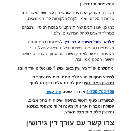
המשפחה והגירושין.
משרדנו מעסיק את מיטב
עורכי דין לגירושין
, אשר נותן
שירות דיסקרטי ואמין לקהל הלקוחות קרי המיוצגים.
כמו כן, אנו נותנים שירות מקצועי בזכות הניסיון שצברנו
במהלך השנים לקהל המיוצגים שלנו.
מלכא ושות' משרד עורכי דין
, לשירותכם בתחומים
משפטיים נוספים: פשיטת רגל, הוצאה לפועל, דיני
משפחה, ביטוח לאומי, משרד הביטחון, תעבורה, צוואה,
ירושה, הסכם ממון וכו'.
מחפשים עו"ד גירושין באבו גוש ? פנו אלינו עוד היום!
למידע נוסף ולייעוץ ללא התחייבות עם
עורך דין
גירושין באבו גוש
ניתן לפנות אלינו דרך הטלפון:
1-700-702-755
או דרך טופס
צור קשר
.
למשרדנו סניף ראשי בחיפה ושלוחות בתל אביב,
עפולה וטבריה אך נותן מענה וליווי משפטי בנושא
גירושין
ללקוחות מכל הארץ.
צרו קשר עם עורך דין גירושין