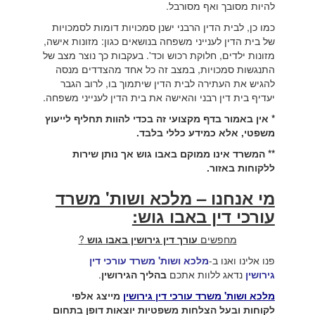
להיות מסובך ואף מסורבל.
כמו כן, לבית הדין הרבני ישנן סמכויות דומות לסמכויות
של בית הדין לענייני משפחה בנושאים כגון: מזונות אישה,
מזונות ילדים, חלוקת רכוש וכד'. בעקבות כך נוצר מצב של
התנגשות סמכויות, במצב זה כל אחד מהצדדים מנסה
להגיש את העתירה לבית הדין שיתמוך בו, לרוב הגבר
יעדיף בית דין רבני והאישה את בית הדין לענייני משפחה.
* אין באמור בדף מקצועי זה בכדי להוות תחליף לייעוץ
משפטי, אלא כמידע כללי בלבד.
** המשרד אינו ממוקם באבו גוש אך נותן שירות
ללקוחות באזור.
מי אנחנו – מלכא ושות' משרד
עורכי דין באבו גוש:
מחפשים
עורך דין גירושין באבו גוש
?
פנו אלינו ואנו ב-
מלכא ושות' משרד עורכי דין
גירושין
נדאג ללוות אתכם
בהליך הגירושין
.
מלכא ושות' משרד עורכי דין גירושין
מייצג אלפי
לקוחות ובעל הצלחות משפטיות יוצאות דופן בתחום