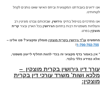
אנו ידועים בעבודתנו המקצועית וביחס האישי שאנו נותנים לקהל
לקוחותינו.
אנו מתרכזים בטיפול בתיקי
גירושין
, שבזכותם צברנו מוניטין רב
והצלחות משפטיות רבות בתחום
הגירושין
בכל הארץ ובעיר
קרית
מוצקין
בפרט.
מחפשים
עו"ד גירושין בקרית מוצקין
מומלץ ומקצועי? פנו אלינו –
!
1-700-702-755
* אין באמור בדף מקצועי זה בכדי להוות תחליף לייעוץ משפטי,
אלא כמידע כללי בלבד.
עורך דין גירושין בקרית מוצקין –
מלכא ושות' משרד עורכי דין בקרית
מוצקין: