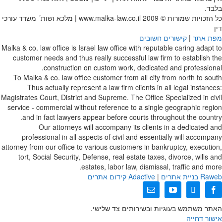
בלבד.
כל הזכויות שמורות © 2009
www.malka-law.co.il | מלכא ושות´ משרד עורכי
דין
מפת אתר
|
קישורים חשובים
Malka & co. law office is Israel law office with reputable caring adapt to
customer needs and thus really successful law firm to establish the
construction on custom work, dedicated and professional.
To Malka & co. law office customer from all city from north to south
Thus actually represent a law firm clients in all legal instances:
Magistrates Court, District and Supreme. The Office Specialized in civil
service - commercial without reference to a single geographic region
and in fact lawyers appear before courts throughout the country.
Our attorneys will accompany its clients in a dedicated and
professional in all aspects of civil and essentially will accompany
attorney from our office to various customers in bankruptcy, execution,
tort, Social Security, Defense, real estate taxes, divorce, wills and
estates, labor law, dismissal, traffic and more.
web בניית אתרים
Ra
|
Adactive
קידום אתרים
X
Facebook
YouTube
כתובת
דואר
האתר משתמש בעוגיות ובשירותים צד שלישי.
אלקטרוני
אישור
דחייה