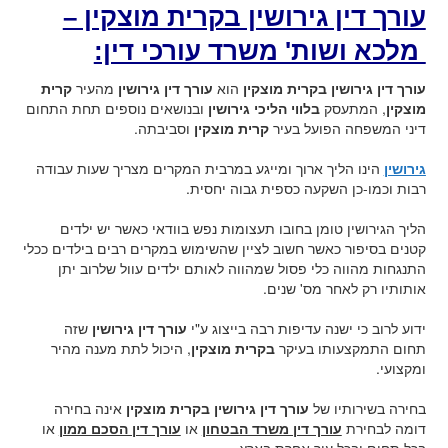
עורך דין גירושין בקרית מוצקין –
מלכא ושות' משרד עורכי דין:
עורך דין גירושין בקרית מוצקין
הוא
עורך דין גירושין
מהעיר
קרית
מוצקין
, המתעסק
בלווי הליכי גירושין
ובנושאים נוספים תחת התחום
דיני המשפחה הפועל בעיר
קרית מוצקין
וסביבתה.
גירושין
הינו הליך ארוך ומייגע במרבית המקרים מצריך שעות עבודה
רבות וכמו-כן השקעה כספית גבוה יחסית.
הליך הגירושין טומן בחובו תעצומות נפש בוודאי כאשר יש ילדים
קטנים בסיפור כאשר חשוב לציין שהשימוש במקרים רבים בילדים ככלי
התנגחות מהווה כלי פסול שמהווה לאותם ילדים עוול שלרוב יתן
אותותיו רק לאחר מס' שנים.
ידוע לרוב כי ישנה עדיפות רבה בייצוג ע"י
עורך דין גירושין
שזה
תחום התמקצעותו בעיקר
בקרית מוצקין
, היכול לתת מענה מהיר
ומקצועי.
בחירה בשירותיו של
עורך דין גירושין בקרית מוצקין
אינה בחירה
דומה לבחירת
עורך דין משרד הבטחון
או
עורך דין הסכם ממון
או