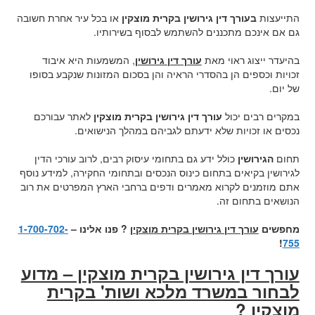
התייעצות
בעורך דין גירושין בקרית מוצקין
או בכל עיר אחרת חשובה
גם אם אינכם מתכננים להשתמש לבסוף בשירותיו.
בהיעדר ייצוג ראוי מאת
עורך דין גירושין
, המשמעות היא איבוד
זכויות וכספים הן בהסדרי הראיה והן בסכום המזונות שנקבע בסופו
של יום.
במקרים רבים יכול
עורך דין גירושין בקרית מוצקין
לאתר עבורכם
נכסים או זכויות שלא ידעתם לגביהם במהלך הנישואים.
תחום
הגירושין
כולל ידע גם בתחומי עיסוק רבים, לרוב עורכי הדין
לגירושין בקיאים בתחום כינוס הנכסים ובתחומי החקירה, למידע נוסף
אתם מוזמנים לקרוא מאמרים ודפים ברחבי הארץ המפרטים את רוב
הנושאים בתחום זה.
מחפשים
עורך דין גירושין בקרית מוצקין
? פנו אלינו –
1-700-702-
!
755
עורך דין גירושין בקרית מוצקין – מדוע
לבחור במשרד מלכא ושות' בקרית
מוצקין ?