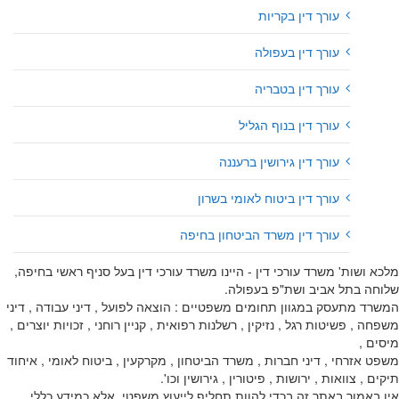
עורך דין בקריות
עורך דין בעפולה
עורך דין בטבריה
עורך דין בנוף הגליל
עורך דין גירושין ברעננה
עורך דין ביטוח לאומי בשרון
עורך דין משרד הביטחון בחיפה
מלכא ושות' משרד עורכי דין - היינו משרד עורכי דין בעל סניף ראשי בחיפה,
שלוחה בתל אביב ושת"פ בעפולה.
המשרד מתעסק במגוון תחומים משפטיים : הוצאה לפועל , דיני עבודה , דיני
משפחה , פשיטות רגל , נזיקין , רשלנות רפואית , קניין רוחני , זכויות יוצרים ,
מיסים ,
משפט אזרחי , דיני חברות , משרד הביטחון , מקרקעין , ביטוח לאומי , איחוד
תיקים , צוואות , ירושות , פיטורין , גירושין וכו'.
אין באמור באתר זה בכדי להוות תחליף לייעוץ משפטי, אלא כמידע כללי