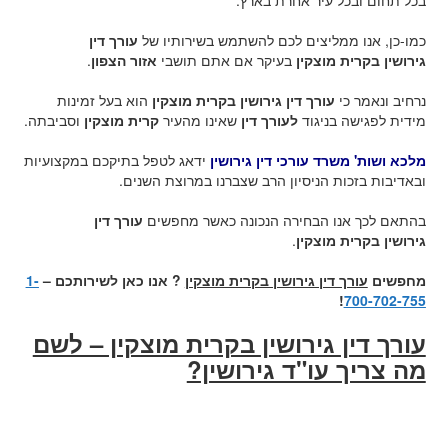
בכל תחום ובכל עיר אחרת בארץ.
כמו-כן, אנו ממליצים לכם להשתמש בשירותיו של
עורך דין
גירושין בקרית מוצקין
בעיקר אם אתם תושבי
אזור הצפון
.
נרחיב ונאמר כי
עורך דין גירושין בקרית מוצקין
הוא בעל זמינות
מידית לפגישה בניגוד
לעורך דין
שאינו מהעיר
קרית מוצקין
וסביבתה.
מלכא ושות' משרד עורכי דין גירושין
ידאג לטפל בתיקכם במקצועיות
ובאדיבות בזכות הניסיון הרב שצברנו במרוצת השנים.
בהתאם לכך אנו הבחירה הנכונה כאשר מחפשים
עורך דין
גירושין בקרית מוצקין
.
מחפשים
עורך דין גירושין בקרית מוצקין
? אנו כאן לשירותכם –
1-
!
700-702-755
עורך דין גירושין בקרית מוצקין – לשם
מה צריך עו"ד גירושין?