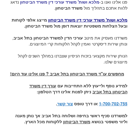
פנו אלינו ואנו ב-
מלכא ושות' משרד עורכי דין משרד הביטחון
נדאג
ללוות אתכם בתהליך מול
משרד הביטחון
.
מלכא ושות' משרד עורכי דין משרד הביטחון
מייצג אלפי לקוחות
ובעל הצלחות משפטיות יוצאות דופן מול משרד הביטחון.
משרדנו מעסיק את מיטב
עורכי הדין למשרד הביטחון בתל אביב
,
ונותן שירות דיסקרטי ואמין לקהל הלקוחות קרי המיוצגים.
הנותן שירות מקצועי בזכות הניסיון שצברנו במהלך השנים לקהל
מיוצגים שלנו.
מחפשים עו"ד משרד הביטחון בתל אביב ? פנו אלינו עוד היום!
למידע נוסף ולייעוץ ללא התחייבות עם
עורך דין משרד
הביטחון בתל אביב
ניתן לפנות אלינו דרך הטלפון:
1-700-702-755
או דרך טופס
צור קשר
.
למשרדנו סניף ראשי בחיפה ושלוחה בתל אביב אך נותן מענה
וליווי משפטי בנושא
משרד הביטחון
ללקוחות מכל הארץ.