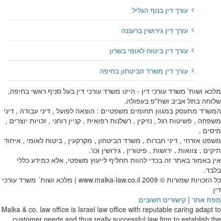
עורך דין בנוף הגליל
עורך דין גירושין ברעננה
עורך דין ביטוח לאומי בשרון
עורך דין משרד הביטחון בחיפה
מלכא ושות' משרד עורכי דין - היינו משרד עורכי דין בעל סניף ראשי בחיפה,
שלוחה בתל אביב ושת"פ בעפולה.
המשרד מתעסק במגוון תחומים משפטיים : הוצאה לפועל , דיני עבודה , דיני
משפחה , פשיטות רגל , נזיקין , רשלנות רפואית , קניין רוחני , זכויות יוצרים ,
מיסים ,
משפט אזרחי , דיני חברות , משרד הביטחון , מקרקעין , ביטוח לאומי , איחוד
תיקים , צוואות , ירושות , פיטורין , גירושין וכו'.
אין באמור באתר זה בכדי להוות תחליף לייעוץ משפטי, אלא כמידע כללי
בלבד.
כל הזכויות שמורות © 2009
www.malka-law.co.il | מלכא ושות´ משרד עורכי
דין
מפת אתר
|
קישורים חשובים
Malka & co. law office is Israel law office with reputable caring adapt to
customer needs and thus really successful law firm to establish the