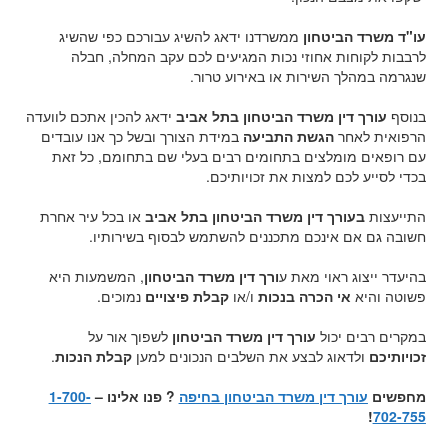
עו"ד משרד הביטחון
ממשרדנו ידאג להשיג עבורכם כפי שהשיג
לרבבות לקוחות אחוזי נכות המגיעים לכם עקב המחלה, חבלה
שנגרמה במהלך השירות או באירוע טרור.
בנוסף
עורך דין משרד הביטחון בתל אביב
ידאג להכין אתכם לוועדה
הרפואית לאחר
הגשת התביעה
במידת הצורך ובשל כך אנו עובדים
עם רופאים מומלצים בתחומים רבים בעלי שם בתחומם, כל זאת
בכדי לסייע לכם למצות את זכויותיכם.
התייעצות
בעורך דין משרד הביטחון בתל אביב
או בכל עיר אחרת
חשובה גם אם אינכם מתכננים להשתמש לבסוף בשירותיו.
בהיעדר ייצוג ראוי מאת ע
ורך דין משרד הביטחון
, המשמעות היא
פשוטה והיא
אי הכרה בנכות
ו/או
קבלת פיצויים
נמוכים.
במקרים רבים יכול
עורך דין משרד הביטחון
לשפוך אור על
זכויותיכם
ולדאוג לבצע את השלבים הנכונים למען
קבלת הנכות
.
מחפשים
עורך דין משרד הביטחון בחיפה
? פנו אלינו –
1-700-
!
702-755