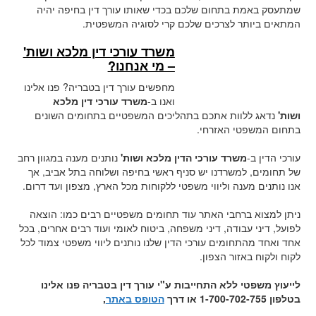
שמתעסק באמת בתחום שלכם בכדי שאותו עורך דין בחיפה יהיה
המתאים ביותר לצרכים שלכם קרי לסוגיה המשפטית.
משרד עורכי דין מלכא ושות'
– מי אנחנו?
מחפשים עורך דין בטבריה? פנו אלינו
ואנו ב-
משרד עורכי דין מלכא
ושות
'
נדאג ללוות אתכם בתהליכים המשפטיים בתחומים השונים
בתחום המשפטי האזרחי.
עורכי הדין ב-
משרד עורכי הדין מלכא ושות
'
נותנים מענה במגוון רחב
של תחומים, למשרדנו יש סניף ראשי בחיפה ושלוחה בתל אביב, אך
אנו נותנים מענה וליווי משפטי ללקוחות מכל הארץ, מצפון ועד דרום.
ניתן למצוא ברחבי האתר עוד תחומים משפטיים רבים כמו: הוצאה
לפועל, דיני עבודה, דיני משפחה, ביטוח לאומי ועוד רבים אחרים, בכל
אחד ואחד מהתחומים עורכי הדין שלנו נותנים ליווי משפטי צמוד לכל
לקוח ולקוח באזור הצפון.
לייעוץ משפטי ללא התחייבות ע"י עורך דין בטבריה פנו אלינו
בטלפון 1-700-702-755 או דרך
הטופס באתר
,