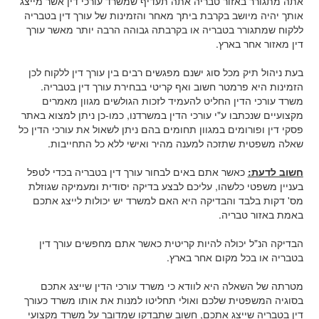
אתה מתגורר באזור טבריה אתה תעדיף שמשרד עורכי דין אשר מייצג
אותך יהיה מיושב בקרבת ביתך מאחר והזמינות של עורך דין בטבריה
ללקוח שמתגורר בטבריה או בקרבתה גבוהה הרבה יותר מאשר עורך
דין מאזור אחר בארץ.
בעת ניהול תיק מכל סוג ישנם מפגשים רבים בין עורך דין ללקוח לכן
הזמינות היא פרמטר חשוב ואף קריטי בבחירת עורך דין בטבריה
.
משרד עורכי הדין החליט להעמיד לזכות הגולשים מגוון מאמרים
מקצועיים שנכתבו ע"י עורכי הדין במשרדנו, כמו-כן ניתן למצוא באתר
פסקי דין ופורומים במגוון תחומים בהם ניתן לשאול את עורכי הדין כל
שאלה משפטית שתזכה למענה מהיר ואישי ללא כל התחייבות
.
חשוב לדעת:
כאשר אתם באים לבחור עורך דין בטבריה בכדי לטפל
בעניין משפטי כלשהו, עליכם לבצע בדיקה יסודית ומעמיקה שגוזלת
מס' דקות בלבד והבדיקה היא האם למשרד יש יכולות לייצג אתכם
באמת באזור טבריה.
הבדיקה הנ"ל יכולה להיות קריטית כאשר אתם מחפשים עורך דין
בטבריה או בכל מקום אחר בארץ.
מטרתה של השאלה היא לוודא כי משרד עורכי הדין שייצג אתכם
בסוגיה המשפטית שלכם ואולי תחליטו למנות את אותו משרד כעורך
דין בטבריה שייצג אתכם, חשוב שתבדקו שמדובר על משרד מקצועי