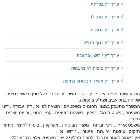
עורך דין בקריות
עורך דין בעפולה
עורך דין בטבריה
עורך דין בנוף הגליל
עורך דין גירושין ברעננה
עורך דין ביטוח לאומי בשרון
עורך דין משרד הביטחון בחיפה
מלכא ושות' משרד עורכי דין - היינו משרד עורכי דין בעל סניף ראשי בחיפה,
שלוחה בתל אביב ושת"פ בעפולה.
המשרד מתעסק במגוון תחומים משפטיים : הוצאה לפועל , דיני עבודה , דיני
משפחה , פשיטות רגל , נזיקין , רשלנות רפואית , קניין רוחני , זכויות יוצרים ,
מיסים ,
משפט אזרחי , דיני חברות , משרד הביטחון , מקרקעין , ביטוח לאומי , איחוד
תיקים , צוואות , ירושות , פיטורין , גירושין וכו'.
אין באמור באתר זה בכדי להוות תחליף לייעוץ משפטי, אלא כמידע כללי