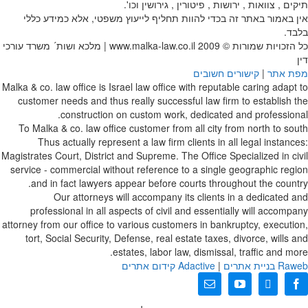
תיקים , צוואות , ירושות , פיטורין , גירושין וכו'.
אין באמור באתר זה בכדי להוות תחליף לייעוץ משפטי, אלא כמידע כללי
בלבד.
כל הזכויות שמורות © 2009
www.malka-law.co.il | מלכא ושות´ משרד עורכי
דין
מפת אתר
|
קישורים חשובים
Malka & co. law office is Israel law office with reputable caring adapt to
customer needs and thus really successful law firm to establish the
construction on custom work, dedicated and professional.
To Malka & co. law office customer from all city from north to south
Thus actually represent a law firm clients in all legal instances:
Magistrates Court, District and Supreme. The Office Specialized in civil
service - commercial without reference to a single geographic region
and in fact lawyers appear before courts throughout the country.
Our attorneys will accompany its clients in a dedicated and
professional in all aspects of civil and essentially will accompany
attorney from our office to various customers in bankruptcy, execution,
tort, Social Security, Defense, real estate taxes, divorce, wills and
estates, labor law, dismissal, traffic and more.
web בניית אתרים
Ra
|
Adactive
קידום אתרים
X
Facebook
YouTube
כתובת
דואר