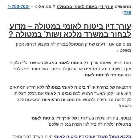
מחפשים
עורך דין ביטוח לאומי במטולה
? פנו אלינו –
1-700-702-
!
755
עורך דין ביטוח לאומי במטולה – מדוע
לבחור במשרד מלכא ושות' במטולה ?
מניסיוננו אנו יודעים שתיק המטופל בצורה לא מקצועית הוא אסון
משפטי.
זאת מכיוון שאותו
עורך דין ביטוח לאומי במטולה
שנשכר ע"י הלקוח
אין ברשותו הידע המתאים או הרצון להתמודד מול מוסד ממשלתי
כמו
המוסד לביטוח לאומי
.
התוצאה של בחירת
עו"ד ביטוח לאומי במטולה
ללא הידע המתאים
היא פיצוי קטן מאשר המגיע לכם
מביטוח לאומי
אם בכלל תצליחו
לקבל את זכויותיכם ולממש את
הזכויות הרפואיות
המגיעות לכם
באמת!
בנוסף, בחירה שגויה בשירותיו של
עורך דין ביטוח לאומי
במטולה
עלולה להוביל לאי הכרה בנכות שלכם!
מלכא ושות' משרד עורכי דין ביטוח לאומי
היינו משרד בכיר ומוכר