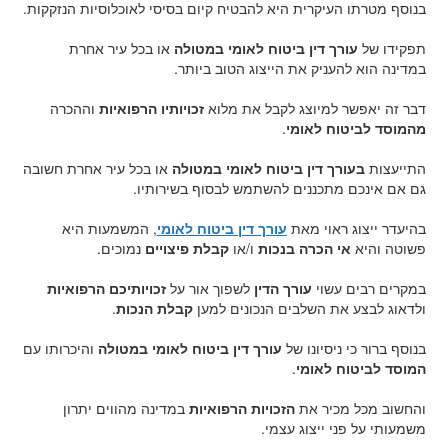
בנוסף מטרתו העיקרית היא להבטיח קיום בסיסי לאוכלוסיות הנזקקות.
תפקידו של
עורך דין ביטוח לאומי במטולה
או בכל עיר אחרת
במדינה הוא להעניק את הייצוג הטוב ביותר.
דבר זה יאפשר למיוצג לקבל את מלוא
זכויותיו הרפואיות
וההכרה
מהמוסד לביטוח לאומי
.
התייעצות
בעורך דין ביטוח לאומי במטולה
או בכל עיר אחרת חשובה
גם אם אינכם מתכננים להשתמש לבסוף בשירותיו.
בהיעדר ייצוג ראוי מאת
עורך דין ביטוח לאומי
, המשמעות היא
פשוטה והיא
אי הכרה בנכות
ו/או
קבלת פיצויים
נמוכים.
במקרים רבים עשוי
עורך הדין
לשפוך אור על
זכויותיכם הרפואיות
ולדאוג לבצע את השלבים הנכונים למען
קבלת הנכות
.
בנוסף ברור כי ניסיונו של
עורך דין ביטוח לאומי במטולה
והיכרותו עם
המוסד לביטוח לאומי
.
והחשוב מכל מכיר את
הזכויות הרפואיות
במדינה מהווים יתרון
משמעותי על פני ייצוג עצמי.