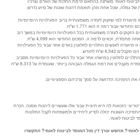
לביטוח לאומי משתנה בהתאם לרמת התלות של האדם וצרכיו
ת של גמלה, שכל אחת מהן תואמת דרגות שונות של סיוע נדרש.
ו מיועדת למי שזקוק לעזרה משמעותית ברוב הפעילויות היומיומיות
דשי עבור רמה זו הוא 1,771 ש"ח.
ים הזקוקים לעזרה משמעותית בכל הפעילויות היומיומיות במשך רוב
 מתמדת, זכאים לרמה זו. הסכום החודשי הוא 4,099 ש"ח.
 זו מיועדת לאנשים התלויים לחלוטין באדם אחר עבור כל הפעילויות
 6,542 ש"ח לחודש.
 התלויים לחלוטין במישהו אחר עבור כל הפעילויות היומיומיות מסביב
לשעון וזקוקים להשגחה מתמדת מקבלים את רמת הגמלה הגבוהה ביותר, שעומדת על 8,313 ש"ח
ו את התמיכה הדרושה על סמך צרכיהם הספציפיים.
טריוני הזכאות לה היא חיונית עבור אלו שעשויים ליהנות ממנה. הכרת
תמיכה השונות יכולה לסייע ליחידים ולמשפחות לקבל החלטות
 לביטוח לאומי.
 לאומי?
מחפש עורך דין מול המוסד לביטוח לאומי?
התקשרו