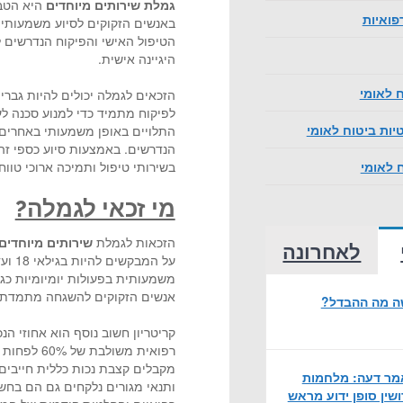
גמלת שירותים מיוחדים
היא הטבה
פואיות
באנשים הזקוקים לסיוע משמעותי בפ
הטיפול האישי והפיקוח הנדרשים ל
היגיינה אישית.
ח לאומי
לפיקוח מתמיד כדי למנוע סכנה ל
ות ביטוח לאומי
התלויים באופן משמעותי באחרים 
הנדרשים. באמצעות סיוע כספי זה
בשירותי טיפול ותמיכה ארוכי טווח
 לאומי
מי זכאי לגמלה?
הזכאות לגמלת
שירותים מיוחדים
לאחרונה
על ה
משמעותית בפעולות יומיומיות כגון
אנשים הזקוקים להשגחה מתמדת כ
שה מה ההבדל?
קריטריון חשוב נוסף הוא אחוזי ה
ר דעה: מלחמות
ותנאי מגורים נלקחים גם הם בחשב
ושין סופן ידוע מראש