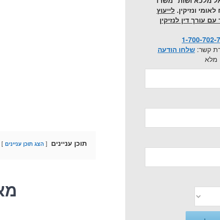
ל מלכא ושות׳ משרד
לאומי ונזיקין.
לייעוץ
ם עורך דין לנזיקין
1-700-702-
רת קשר:
שלחו הודעה
מלא
תוכן עניינים
הצג תוכן עניינים
מא