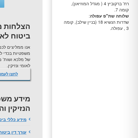
רח' ברקוביץ 4 ( מגדל המוזיאון),
קומה 7.
שלוחה שת"פ עפולה
:
שדרות הנשיא 18 (בניין שילב), קומה
הצלחות מ
3 , עפולה.
ביטוח לאומ
אנו ממליצים לכם
משפטיות בכדי ל
של מלכא ושות' מש
לאומי ונזיקין.
לחצו לעמו
מידע משפ
הנזיקין ו
מידע כללי ביט
עורך דין ביטוח