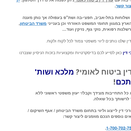
ור קשר
.
ושלוחות בתל-אביב, חפצי-בה ושת"פ בעפולה אך נותן מענה
הארץ במגוון תחומי המשפט האזרחי וכן בענייני
משרד הביטחון
,
רשלנות רפואית, נזקי גוף, נזיקין ועוד…
 שלנו נותנים ליווי משפטי צמוד לכל לקוח ולקוח.
 דין
כאן לסייע לכם בדיסקרטיות ומקצועיות בזכות הניסיון שצברנו
ן ביטוח לאומי?
מלכא ושות'
ותכם
!
א כל התחייבות מצידך וקבל/י יעוץ משפטי ראשוני ללא
 לרשותך בכל שאלה.
י דין לייצוג וליווי בתחום משרד הביטחון / אגף השיקום /
שאים נוספים הנכם מוזמנים ליצור קשר:
.
1-700-702-7