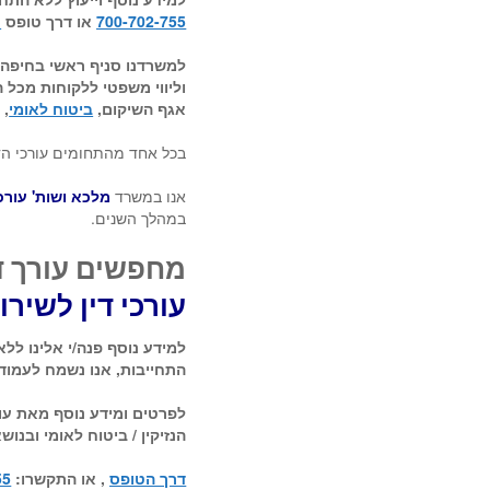
700-702-755
או דרך טופס
צ
למשרדנו סניף ראשי בחיפה 
וליווי משפטי ללקוחות מכל 
אגף השיקום,
ביטוח לאומי
, 
בכל אחד מהתחומים עורכי הדין
אנו במשרד
מלכא ושות' עורכי
במהלך השנים.
מחפשים עורך די
עורכי דין לשיר
למידע נוסף פנה/י אלינו לל
התחייבות, אנו נשמח לעמוד
לפרטים ומידע נוסף מאת עורכ
הנזיקין / ביטוח לאומי ובנו
דרך הטופס
, או התקשרו:
55