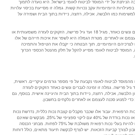
 הניתנת על ידי המוסד לביטוח לאומי בישראל. היא נועדה לתמוך
עילויות היומיומיות עקב נכויות קשות. גמלה זו מסייעת בכיסוי עלויות
משימות כמו הלבשה, אכילה, רחצה, ניידות בתוך הבית ושמירה על
הזכאים לגמלה יכולים להיות גברים ונשים כאחד, מגיל 18 ועד גיל פרישה, הזקוקים לעזרה משמעותית או
עצמם או לאחרים. מטרת הגמלה היא לשפר את איכות חייהם של אלו
לצרכיהם היומיומיים, תוך הבטחה כי יקבלו את הטיפול והתמיכה
, המוסד לביטוח לאומי מסייע להקל על חלק מהנטל הכספי הכרוך
.
מהמוסד לביטוח לאומי נקבעת על פי מספר גורמים עיקריים. ראשית,
מבקשים להיות בגילאי 18 ועד גיל פרישה. גמלה זו זמינה לגברים ונשים כאחד הזקוקים לעזרה
 הלבשה, אכילה, רחצה, ניידות בתוך הבית והיגיינה אישית. בנוסף, גם
די למנוע סכנה לעצמם או לאחרים נלקחים בחשבון.
נכות הרפואית. עבור אלו שכבר מקבלים קצבת נכות כללית, נדרשת נכות
רפואית משולבת של 60% לפחות או נכות בודדת של 40% עם ליקוי ספציפי של 25%. מבקשים שאינם
מקבלים קצבת נכות כללית חייבים להיות בעלי נכות רפואית משולבת של 75% לפחות. מבחני הכנסה
ון לצורך קביעת הזכאות. יש לצרף לבקשה תיעוד מתאים, כולל דוחות