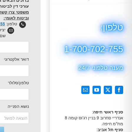
ברוכים הבאים א
עורכי דין לביטוח 
משפטי צרו קשר ע
וביטוח לאומי:
טלפון:
755
טלפון:
יצי
שם 
1-700-702-755
דואר אלקטרוני
מענה טלפוני 24/7
טלפון/סלולר
X
Facebook
YouTube
כתובת
דואר
אלקטרוני
נושא הפנייה
סניף ראשי חיפה
:
אנדריי סחרוב 9 בניין רג'וס קומה 8
מת"מ חיפה.
סניף תל אביב
: