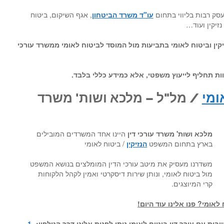
ק רבות בליווי בתחום
עו"ד משרד הביטחון
, אגף השיקום, ביטוח
 נזיקין ועוד…
זיקין וביטוח לאומי בתביעות מול המוסד לביטוח לאומי ממשרד עורכי
ות תחליף לייעוץ משפטי, אלא כמידע כללי בלבד.
ומי
/ מל"ל – מלכא ושות' משרד
מלכא ושות' משרד עורכי דין
היינו אחד המשרדים המובילים
בארץ בתחום המשפט
הנזיקין
/ ביטוח לאומי
משדרנו מעסיק את מיטב עורכי הדין המומלצים בנושא המשפט
מול ביטוח לאומי, ונותן שירות דיסקרטי ואמין לקהל הלקוחות
קרי המיוצגים.
לאומי? פנו אלינו עוד היום
!
ייבות עם
עורך דין ביטוח לאומי
ניתן לפנות אלינו דרך הטלפון:
1-