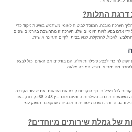
סד לביטוח לאומי.
 דרגת התלות?
יך הערכה מובנה. המוסד לביטוח לאומי משתמש בשיטת ניקוד כדי
די אדם בפעילויות היומיום שלו. הערכה זו מתחשבת בגורמים שונים,
תלבש, לאכול, להתקלח, לנוע בבית ולקיים היגיינה אישית.
ה
זקוק לה כדי לבצע פעילויות אלה. הם בודקים אם האדם יכול לבצע
לעזרה מסוימת או דורש תמיכה מלאה.
דות לכל פעילות. סך הנקודות קובע את הזכאות ואת שיעור הקצבה
הספציפי. לדוגמה, מי שזקוק לעזרה משמעותית ברוב פעילויות היומיום צובר בין 43 ל-68 נקודות, בעוד
ניקוד גבוה יותר. הערכה יסודית זו מבטיחה שהקצבה תוענק למי
ת של גמלת שירותים מיוחדים?