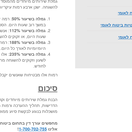
גמלת שירותים מיוחדים מהמוסד 
להשגחה. ישנן ארבע רמות עיקריו
ח לאומי
גמלה בשיעור 50%
: רמה ז
במשך רוב שעות היום. הסכום החו
ות ביטוח לאומי
גמלה בשיעור 112%
: אנש
שעות היום, או זקוקים להשגחה
 לאומי
גמלה בשיעור 188%
: רמה
היומיומיות לאורך כל היום. הם מקבלים
גמלה בשיעור 235%
: אלו
לחודש.
רמות אלו מבטיחות שאנשים יקבל
סיכום
הבנת גמלת שירותים מיוחדים וקרי
הדרישות, תהליך ההערכה ורמות ה
מושכלות בנוגע לבקשת סיוע ממוסד
מחפשים
עורך דין בתחום ביטוח
אלינו
1-700-702-755
!