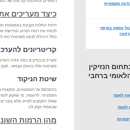
רפואיים והחלטות קודמות של המו
ינה משפטית
כיצד מעריכים את
דרגת התלות נקבעת באמצעות תהל
ול עסקה במיסוי
לכמת את רמת הסיוע הנדרשת על י
קעין
כולל היכולת לבצע משימות כמו לה
קריטריונים להערכ
מעריכים בודקים כמה עזרה האדם 
בתחום הנזיקין
משימות אלה באופן עצמאי, זקוק 
לאומי ברחבי
שיטת הניקוד
בהתבסס על הממצאים, מוקצות נקו
וח לאומי
שאלו הזקוקים לסיוע מלא צוברים 
שבאמת זקוק לה.
 לאומי
מהן הרמות השונו
פואיות