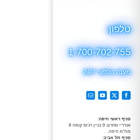
טלפון:
1-700-702-755
מענה טלפוני 24/7
X
Facebook
YouTube
כתובת
דואר
אלקטרוני
סניף ראשי חיפה
:
אנדריי סחרוב 9 בניין רג'וס קומה 8
מת"מ חיפה.
סניף תל אביב
: