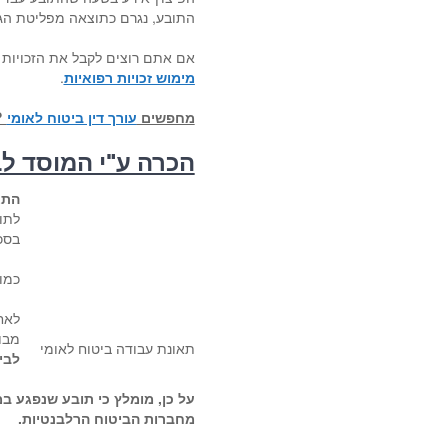
התובע, נגרם כתוצאה מפליטת הגז
אם אתם רוצים לקבל את הזכויות
מימוש זכויות רפואיות
.
מחפשים
עורך דין ביטוח לאומי
?
הכרה ע"י המוסד לב
התא
לתו
בסכום של
כמו
לאח
מבו
תאונת עבודה ביטוח לאומי
לבי
על כן, מומלץ כי תובע שנפגע במ
מחברות הביטוח הרלבנטיות.