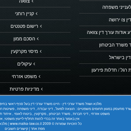
צוואה
לענייני משפחה
קניין רוחני
ין צו ירושה
רישום פטנטים
 אודות עורך דין צוואה
הסכם ממון
ד משרד הביטחון
מיסוי מקרקעין
דין בישראל
עיקולים
 רגל / חדלות פירעון
משפט אזרחי
מדיניות פרטיות
מלכא ושות' משרד עורכי דין - היינו משרד עורכי דין בעל סניף ראשי בח
ד מתעסק במגוון תחומים משפטיים : הוצאה לפועל , דיני עבודה , דיני משפחה , פשיטות רגל , נזיק
משפט אזרחי , דיני חברות , משרד הביטחון , מקרקעין , ביטוח לאומי , איחוד תיקים ,
אין באמור באתר זה בכדי להוות תחליף לייעוץ משפטי, א
כל הזכויות שמורות © 2009
www.malka-law.co.il | מלכא ושות´ משרד עורכי דין
מפת אתר
|
קישורים חשובים