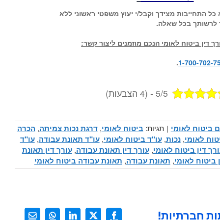
א כל התחייבות מצידך וקבל/י יעוץ משפטי ראשוני ללא
 לרשותך בכל שאלה.
ך דין ביטוח לאומי הנכם מוזמנים ליצור קשר:
.
1-700-702-7
5/5 - (4 הצבעות)
 ביטוח לאומי
|
תגיות:
ביטוח לאומי
,
דרגת נכות צמיתה
,
הכרה
טוח לאומי
,
נכות
,
עו"ד ביטוח לאומי
,
עו"ד תאונת עבודה
,
עו"ד
רך דין ביטוח לאומי
,
עורך דין תאונת עבודה
,
עורך דין תאונת
ן ביטוח לאומי
,
תאונת עבודה
,
תאונת עבודה ביטוח לאומי
ת חברתיות!
X
Facebook
LinkedIn
WhatsApp
כתובת