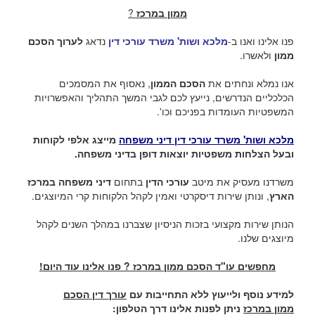
ממון במרכז
?
פנו אלינו ואנו ב-
מלכא ושות' משרד עורכי דין
נדאג
לערוך הסכם
ממון
ולאשרו.
אנו נמלא ונחתים את
הסכם הממון
, נאסוף את המסמכים
הכלכליים הנדרשים, נייעץ לכם לגבי המשך התהליך והאפשרויות
המשפטיות העומדות בפניכם וכו'.
מלכא ושות' משרד עורכי דין דיני משפחה
מייצג אלפי לקוחות
ובעל הצלחות משפטיות יוצאות דופן בדיני משפחה.
משרדנו מעסיק את מיטב
עורכי הדין
בתחום
דיני משפחה במרכז
הארץ
, ונותן שירות דיסקרטי ואמין לקהל הלקוחות קרי המיוצגים.
הנותן שירות מקצועי בזכות הניסיון שצברנו במהלך השנים לקהל
מיוצגים שלנו.
מחפשים עו"ד הסכם ממון במרכז ? פנו אלינו עוד היום!
למידע נוסף ולייעוץ ללא התחייבות עם
עורך דין הסכם
ממון במרכז
ניתן לפנות אלינו דרך הטלפון: