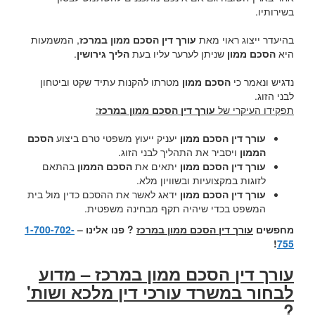
בשירותיו.
בהיעדר ייצוג ראוי מאת
עורך דין הסכם ממון במרכז
, המשמעות
היא
הסכם ממון
שניתן לערער עליו בעת
הליך גירושין
.
נדגיש ונאמר כי
הסכם ממון
מטרתו להקנות עתיד שקט וביטחון
לבני הזוג.
תפקידו העיקרי של
עורך דין הסכם ממון במרכז
:
עורך דין הסכם ממון
יעניק ייעוץ משפטי טרם ביצוע
הסכם
הממון
ויסביר את התהליך לבני הזוג.
עורך דין הסכם ממון
יתאים את
הסכם הממון
בהתאם
לזוגות במקצועיות ובשוויון מלא.
עורך דין הסכם ממון
ידאג לאשר את ההסכם כדין מול בית
המשפט בכדי שיהיה תקף מבחינה משפטית.
מחפשים
עורך דין הסכם ממון במרכז
? פנו אלינו –
1-700-702-
!
755
עורך דין הסכם ממון במרכז – מדוע
לבחור במשרד עורכי דין מלכא ושות'
?