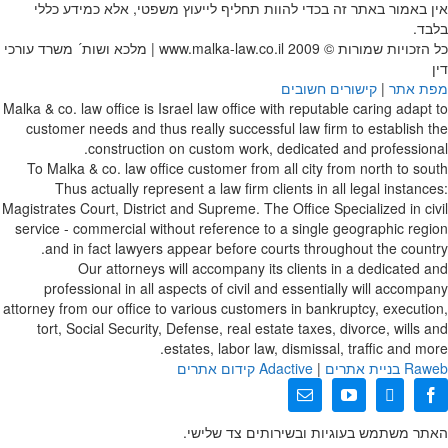
אין באמור באתר זה בכדי להוות תחליף לייעוץ משפטי, אלא כמידע כללי
בלבד.
כל הזכויות שמורות © 2009
www.malka-law.co.il | מלכא ושות´ משרד עורכי
דין
מפת אתר
|
קישורים חשובים
Malka & co. law office is Israel law office with reputable caring adapt to
customer needs and thus really successful law firm to establish the
construction on custom work, dedicated and professional.
To Malka & co. law office customer from all city from north to south
Thus actually represent a law firm clients in all legal instances:
Magistrates Court, District and Supreme. The Office Specialized in civil
service - commercial without reference to a single geographic region
and in fact lawyers appear before courts throughout the country.
Our attorneys will accompany its clients in a dedicated and
professional in all aspects of civil and essentially will accompany
attorney from our office to various customers in bankruptcy, execution,
tort, Social Security, Defense, real estate taxes, divorce, wills and
estates, labor law, dismissal, traffic and more.
web בניית אתרים
Ra
|
Adactive
קידום אתרים
X
Facebook
YouTube
כתובת
דואר
האתר משתמש בעוגיות ובשירותים צד שלישי.
אלקטרוני