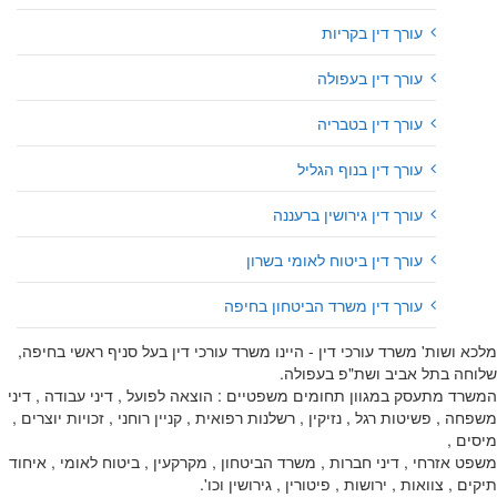
עורך דין בקריות
עורך דין בעפולה
עורך דין בטבריה
עורך דין בנוף הגליל
עורך דין גירושין ברעננה
עורך דין ביטוח לאומי בשרון
עורך דין משרד הביטחון בחיפה
מלכא ושות' משרד עורכי דין - היינו משרד עורכי דין בעל סניף ראשי בחיפה,
שלוחה בתל אביב ושת"פ בעפולה.
המשרד מתעסק במגוון תחומים משפטיים : הוצאה לפועל , דיני עבודה , דיני
משפחה , פשיטות רגל , נזיקין , רשלנות רפואית , קניין רוחני , זכויות יוצרים ,
מיסים ,
משפט אזרחי , דיני חברות , משרד הביטחון , מקרקעין , ביטוח לאומי , איחוד
תיקים , צוואות , ירושות , פיטורין , גירושין וכו'.