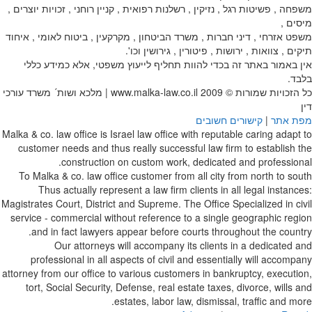
משפחה , פשיטות רגל , נזיקין , רשלנות רפואית , קניין רוחני , זכויות יוצרים ,
מיסים ,
משפט אזרחי , דיני חברות , משרד הביטחון , מקרקעין , ביטוח לאומי , איחוד
תיקים , צוואות , ירושות , פיטורין , גירושין וכו'.
אין באמור באתר זה בכדי להוות תחליף לייעוץ משפטי, אלא כמידע כללי
בלבד.
כל הזכויות שמורות © 2009
www.malka-law.co.il | מלכא ושות´ משרד עורכי
דין
מפת אתר
|
קישורים חשובים
Malka & co. law office is Israel law office with reputable caring adapt to
customer needs and thus really successful law firm to establish the
construction on custom work, dedicated and professional.
To Malka & co. law office customer from all city from north to south
Thus actually represent a law firm clients in all legal instances:
Magistrates Court, District and Supreme. The Office Specialized in civil
service - commercial without reference to a single geographic region
and in fact lawyers appear before courts throughout the country.
Our attorneys will accompany its clients in a dedicated and
professional in all aspects of civil and essentially will accompany
attorney from our office to various customers in bankruptcy, execution,
tort, Social Security, Defense, real estate taxes, divorce, wills and
estates, labor law, dismissal, traffic and more.