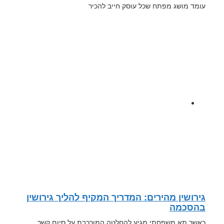
עומד מושג מפתח שכל עוסק חייב להכיר
גירושין מהירים: המדריך המקיף להליך גירושין
בהסכמה
כאשר תא משפחתי מגיע להחלטה המורכבת על סיום קשר