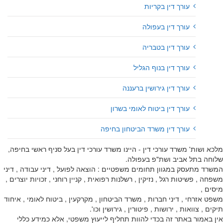
עורך דין בקריות
עורך דין בעפולה
עורך דין בטבריה
עורך דין בנוף הגליל
עורך דין גירושין ברעננה
עורך דין ביטוח לאומי בשרון
עורך דין משרד הביטחון בחיפה
מלכא ושות' משרד עורכי דין - היינו משרד עורכי דין בעל סניף ראשי בחיפה,
שלוחה בתל אביב ושת"פ בעפולה.
המשרד מתעסק במגוון תחומים משפטיים : הוצאה לפועל , דיני עבודה , דיני
משפחה , פשיטות רגל , נזיקין , רשלנות רפואית , קניין רוחני , זכויות יוצרים ,
מיסים ,
משפט אזרחי , דיני חברות , משרד הביטחון , מקרקעין , ביטוח לאומי , איחוד
תיקים , צוואות , ירושות , פיטורין , גירושין וכו'.
אין באמור באתר זה בכדי להוות תחליף לייעוץ משפטי, אלא כמידע כללי