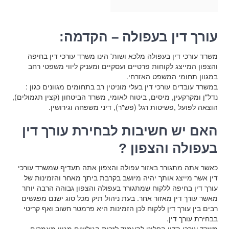
עורך דין בעפולה – הקדמה:
משרד עורכי דין בעפולה מלכא ושות' הינו משרד עורכי דין בחיפה
והצפון המייצג לקוחות פרטיים ועסקיים ומעניק ליווי משפטי רחב
במגוון תחומי המשפט האזרחי.
במשרד עובדים עורכי דין בעלי מוניטין רב בתחומים מגוונים כגון :
נדל"ן ומקרקעין, מיסים, ביטוח לאומי, משרד הביטחון (קצין תגמולים),
הוצאה לפועל ,פשיטות רגל (פש"ר), דיני משפחה וגירושין.
האם יש חשיבות לבחירת עורך דין
בעפולה והצפון ?
כאשר אתה מתגורר באזור עפולה והצפון אתה תעדיף שמשרד עורכי
דין אשר מייצג אותך יהיה מיושב בקרבת ביתך מאחר והזמינות של
עורך דין בחיפה ללקוח שמתגורר בעפולה והצפון גבוהה הרבה יותר
מאשר עורך דין מאזור אחר. בעת ניהול תיק מכל סוג ישנם מפגשים
רבים בין עורך דין ללקוח לכן הזמינות היא פרמטר חשוב ואף קריטי
בבחירת עורך דין.
משרד עורכי הדין החליט להעמיד לזכות הגולשים מגוון מאמרים