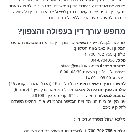
מקצועיים שנכתבו ע"י עורכי הדין במשרדנו, כמו-כן ניתן למצוא באתר
פסקי דין וטופס יצירת קשר בו ניתן לשאול את עורכי הדין כל שאלה
שתזכה למענה מהיר ואישי ללא כל התחייבות.
מחפש עורך דין בעפולה והצפון?
צור קשר לקבלת ייעוץ משפטי ע"י עורך דין בחיפה באמצעות הטופס
המקוון ו/או באמצעות הטלפון:
טלפון:
1-700-702-755.
פקס:
04-8704056.
כתובת מייל:
office@malka-law.co.il
בימים א' – ה' בין השעות 08:30- 18:00.
בימי חג 09:00 – 14:00.
למשרד סניף ראשי בחיפה:
רח' פל"ים 15 (מגדל המפרש קומה 25).
שלוחה סניף מרכז תל אביב:
מגדל המוזיאון ברקוביץ 4 (קומה 5).
כתובת למשלוח דואר:
ת.ד. 874, קרית מוצקין 26108.
אנו מקווים כי תיהנו מחוויית הגלישה ומהמידע אותו החליט משרדנו
לחלוק עימכם.
מלכא ושות' משרד עורכי דין:
טלפון: 1-700-702-755
, למשרד סניף ראשי בחיפה ושלוחה