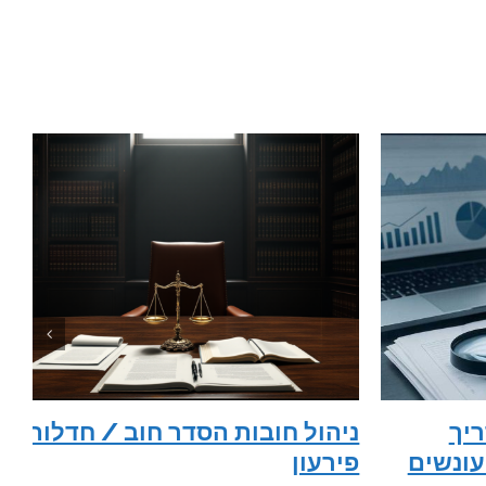
ריך
ניהול חובות הסדר חוב / חדלות
עונשים
פירעון