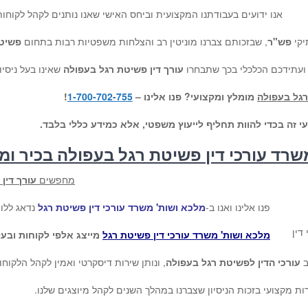
אנו ידועים בעבודתנו המקצועית וביחס האישי שאנו נותנים לקהל לקוחותי
יקי
פש"ר
, שבזכותם צברנו מוניטין רב והצלחות משפטיות רבות בתחום
פשיט
 ועתידכם הכלכלי בכך שתבחרו
עורך דין פשיטת רגל בעפולה
שאינו בעל ניסי
רגל בעפולה
מומלץ ומקצועי? פנו אלינו –
1-700-702-755
!
י זה בכדי להוות תחליף לייעוץ משפטי, אלא כמידע כללי בלבד.
שרד עורכי דין פשיטת רגל בעפולה בכיר ומו
מחפשים
עורך דין
פנו אלינו ואנו ב-
מלכא ושות' משרד עורכי דין פשיטת רגל
נדאג ללו
דין
מלכא ושות' משרד עורכי דין פשיטת רגל
מייצג אלפי לקוחות ובע
ב
עורכי הדין לפשיטת רגל בעפולה
, ונותן שירות דיסקרטי ואמין לקהל הלקוחו
ת מקצועי בזכות הניסיון שצברנו במהלך השנים לקהל מיוצגים שלנו.