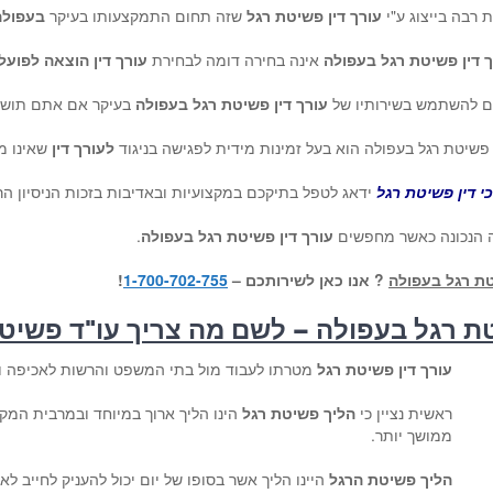
ת רבה בייצוג ע"י
עורך דין פשיטת רגל
שזה תחום התמקצעותו בעיקר
בעפולה
ך דין פשיטת רגל בעפולה
אינה בחירה דומה לבחירת
עורך דין הוצאה לפועל
כם להשתמש בשירותיו של
עורך דין פשיטת רגל בעפולה
בעיקר אם אתם תושב
ן פשיטת רגל בעפולה הוא בעל זמינות מידית לפגישה בניגוד
לעורך דין
שאינו מ
י דין פשיטת רגל
ידאג לטפל בתיקכם במקצועיות ובאדיבות בזכות הניסיון ה
 הנכונה כאשר מחפשים
עורך דין פשיטת רגל בעפולה
.
טת רגל בעפולה
? אנו כאן לשירותכם –
1-700-702-755
!
טת רגל בעפולה – לשם מה צריך עו"ד פשיט
עורך דין פשיטת רגל
מטרתו לעבוד מול בתי המשפט והרשות לאכיפה וג
ראשית נציין כי
הליך פשיטת רגל
הינו הליך ארוך במיוחד ובמרבית המקר
ממושך יותר.
הליך פשיטת הרגל
היינו הליך אשר בסופו של יום יכול להעניק לחייב 