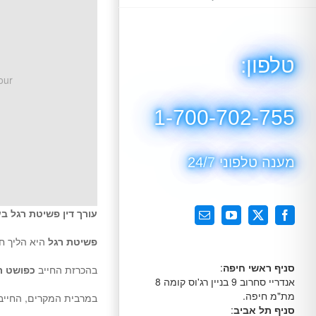
טלפון:
our
1-700-702-755
מענה טלפוני 24/7
עורך דין פשיטת רגל ב
X
Facebook
YouTube
כתובת
דואר
פשיטת רגל
היא הליך ח
אלקטרוני
סניף ראשי חיפה
:
בהכרזת החייב
כפושט ר
אנדריי סחרוב 9 בניין רג'וס קומה 8
מת"מ חיפה.
במרבית המקרים, החייב 
סניף תל אביב
: