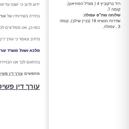
רח' ברקוביץ 4 ( מגדל המוזיאון),
ידוע לרוב כי ישנה עדיפו
קומה 7.
שלוחה שת"פ עפולה
:
בחירה בשירותיו של
עור
שדרות הנשיא 18 (בניין שילב), קומה
3 , עפולה.
כמו-כן, אנו ממליצים ל
נרחיב ונאמר כי עורך די
מלכא ושות' משרד עורכ
בהתאם לכך אנו הבחירה
מחפשים
עורך דין פשי
עורך דין פשי