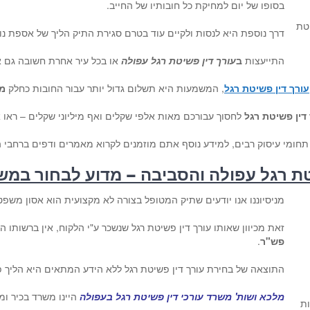
בסופו של יום למחיקת כל חובותיו של החייב.
טת
דרך נוספת היא לנסות ולקיים עוד בטרם סגירת התיק הליך של אספת נ
התייעצות
ב
עורך דין פשיטת רגל עפולה
או בכל עיר אחרת חשובה גם א
עורך דין פשיטת רגל
, המשמעות היא תשלום גדול יותר עבור החובות כחלק
מ
דין פשיטת רגל
לחסוך עבורכם מאות אלפי שקלים ואף מיליוני שקלים – ראו
תחומי עיסוק רבים, למידע נוסף אתם מוזמנים לקרוא מאמרים ודפים ברחבי 
טת רגל עפולה והסביבה – מדוע לבחור במש
מניסיוננו אנו יודעים שתיק המטופל בצורה לא מקצועית הוא אסון משפטי
זאת מכיוון שאותו עורך דין פשיטת רגל שנשכר ע"י הלקוח, אין ברשותו
פש"ר
.
התוצאה של בחירת עורך דין פשיטת רגל ללא הידע המתאים היא הליך פ
מלכא ושות' משרד עורכי דין פשיטת רגל בעפולה
היינו משרד בכיר ומ
ות