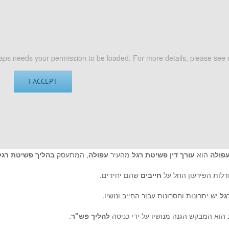
ps needs your permission to be loaded. For more details, please see 
I ACCEPT
עפולה
הוא
עורך דין פשיטת רגל
מהעיר
עפולה
, המתעסק
בהליך פשיטת רג
דלות הפירעון החל על
חייבים
שהם יחידים.
גל
יש יתרונות וחסרונות עבור החייב ונושיו.
הוא המבקש הגנה מנושיו על ידי כניסה
להליך פש"ר
.