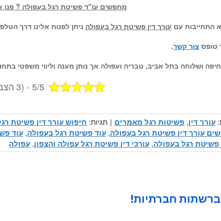
מחפשים עו"ד פשיטת רגל בעפולה ? פנו אלי
לא התחייבות עם
עורך דין פשיטת רגל בעפולה
ניתן לפנות אלינו דרך הטלפון
 טופס
צור קשר
.
יפה ושלוחה בתל אביב, טבריה ועפולה אך נותן מענה וליווי משפטי בתח
5/5 - (3 הצבעות)
:
עורך דין
,
פשיטות רגל מאמרים
|
תגיות:
חיפוש עורך דין פשיטת רג
ים עורך דין פשיטת רגל בעפולה
,
עוד פשיטת רגל בעפולה
,
עוד פש
ן פשיטת רגל בעפולה
,
עורכי דין פשיטת רגל עפולה והצפון
,
עפולה
ברשתות חברתיות!