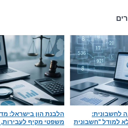
רים
 לחשבונית:
הלבנת הון בישראל: מד
א למודל "חשבונית
משפטי מקיף לעבירות, 