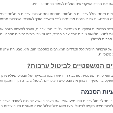
גם אם החייב העיקרי אינו מצליח לעמוד בהתחייבויותיו.
צורות שונות, כולל ערבויות מוחלטות, מותנות ומתמשכות. ערבות מוחלטת דו
וש התרחשות של אירועים מסוימים לפני שהערב הופך לאחראי. ערבויות מתמ
יטי בהלוואות ועסקאות פיננסיות. על ידי מתן ערבות, הערב למעשה מגבה את
ות לתנאי הלוואה טובים יותר עבור החייב, כמו שיעורי ריבית נמוכים יותר א
 ספקים למשל).
של ערבויות חיונית לכל הצדדים המעורבים בהסכמי חוב. היא מבטיחה שהן הנ
פיננסיות.
ם המשפטיים לביטול ערבות?
 הוא סוגיה משפטית מורכבת הדורשת הבנה מעמיקה של הבסיס שעליו ניתן לה
פקטיבי. סעיף זה בוחן את הבסיסים העיקריים לביטול ערבות, תוך התמקדות ב
עיות הסכמה
יותר לביטול ערבות הוא מצג שווא. אם הערב הושפע להיכנס להסכם הערבות 
 להיות סיבה תקפה לביטול. מצג שווא יכול לכלול הצגה מוגזמת של היציבות ה