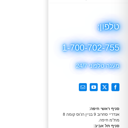
טלפון:
1-700-702-755
מענה טלפוני 24/7
X
Facebook
YouTube
כתובת
דואר
אלקטרוני
סניף ראשי חיפה
:
אנדריי סחרוב 9 בניין רג'וס קומה 8
מת"מ חיפה.
סניף תל אביב
: