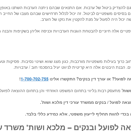
ם גם להצדיק ביטול של ערבות. אם התנאים שבהם ניתנה הערבות השתנו באופן
ם בסיסים משפטיים לביטול. זה יכול לכלול תרחישים שבהם מצבו של החייב 
שה יכול היה לפעול על מנת להקטין את נזקו של הערב.
שפטיים אלה חיוניים להבטחת הוגנות הערבויות וכניסה אליהן בשקיפות והבנה
וב כרוך בעילות משפטיות מורכבות, כגון מצג שווא ושינוי נסיבות. פסיקות 
ים. הבנת היבטים אלה היא קריטית לניווט יעיל בהסכמי חוב / ערבויות.
ה לפועל
?
או עורך דין בנקים?
התקשרו אלינו
1-700-702-755
!
ושות
'
מתעסק רבות בליווי בתחום המשפט האזרחי והן בתחום ההוצאה לפועל,
הוצאה לפועל / בנקים ממשרד עורכי דין מלכא ושות'.
 בכדי להוות תחליף לייעוץ משפטי, אלא כמידע כללי בלבד.
אה לפועל ובנקים – מלכא ושות' משרד עור