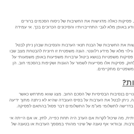
ם, פסיקות כאלה מדגישות את החשיבות של ניסוח הסכמים ברורים
באופן מלא לגבי התחייבויותיו והסיכונים הכרוכים בכך. אי עמידה
שות את החשיבות של הבנת תנאי הערבות והנסיבות שבהן ניתן לבטל
לוי מלא של מידע רלוונטי. הגנה משפטית זו חיונית להבטחת מצב שבו
, פסיקות משפטיות בנושא ביטול ערבויות משפיעות באופן משמעותי על
חוק, פסיקות אלו מסייעות לשמור על הוגנות ושקיפות בהסכמי חוב. הן
משפטיים מתקיימים.
ת?
ינויים בנסיבות הבסיסיות של הסכם החוב. מצג שווא מתרחש כאשר
, ניתן לבטל את הערבות על בסיס העובדה שהיא לא ניתנה מתוך ידיעה
ות בדרישה לתשלומי מע"מ על התשלומים דבר פסול בהתאם לפסיקה.
ית, מה שיכול לקרות אם הערב היה תחת כפייה, לחץ, או אם הייתה אי
ות. ובוודאי אף טענה של שינוי מהותי במסמך הערבות או בטענה של