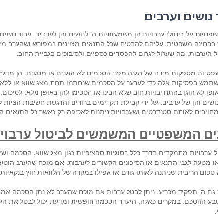
נושים וערבים
טיות על ביטולי ערבויות הן משמעותיות הן לנושים והן לערבים. עבור נושי
 בבחינה משפטית. עליהם להבטיח שכל התנאים מצוינים במפורש ושהערב מיודע 
ול הערבות, מה שעלול לגרום להפסדים כספיים ולסיבוכים בגביית החוב.
פטיות מספקות מידה של הגנה מפני הסכמים לא הוגנים או מטעים. הן מדגי
שתמש בפסיקות אלה כדי לערער על הסכמים שנחתמו תחת מצג שווא או ללא גי
פן לא הוגן בהתחייבויות חוב שלא הבינו או הסכימו להן באופן מלא. לסיכום
ושים והן של ערבים. על ידי קביעת תקדימים ברורים והדגשת חשיבות הציות ל
חויבים לאותם סטנדרטים ושערבויות ניתנות לאכיפה רק כאשר כל התנאים ה
ים המשפטיים המשמשים לביטול ערבויו
ל ערבויות מתמקדים בדרך כלל בסוגיות ספציפיות כגון מצג שווא, הסכמה וש
ו מטעה לגבי התנאים או הסיכונים הקשורים לערבות. אם מוכח שהערב הוטעה
סכום הריבית שניתנה לאותו גורם או אפילו במקרה של הלוואות חוץ בנקאי
ם הן תפקיד מכריע. ניתן לבטל ערבות אם מוכח שהערב לא נתן הסכמה אמית
בע ההסכם. במקרים כאלה, היעדר הסכמה חופשית ומדעת יכול לבטל את הערב
.