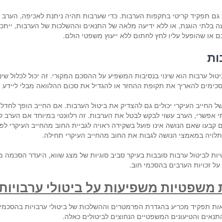
גם תפקיד קריטי בתקפות הערבות. כדי שערבות תהיה ניתנת לאכיפה, הערב 
בלתי הוגנת, או ללא ידיעה מלאה של התנאים וההשלכות של הערבות, ייתכן
או שהופעל עליו לחץ לחתום ללא ייעוץ משפטי הולם.
ות
טול ערבות הוא שינוי בנסיבות המשפיע על ההסכם המקורי. זה יכול לכלול שי
סכימים להאריך את תקופת ההחזר או להגדיל את סכום ההלוואה מבלי ליידע א
 של החייב העיקרי יכולים גם להצדיק את ביטול הערבות. אם החייב הופך לחדל
לתי אפשרי, הערב עשוי לבקש לבטל את הערבות. זה רלוונטי במיוחד אם הערב 
קבעו שאם הנושה אינו פועל בשקידה ראויה לגביית החוב מהחייב העיקרי לפני
תלויה במאמצי הנושה לגבות את החוב מהחייב העיקרי תחילה.
ות לביטול ערבות סובבות בעיקר סביב סוגיות של מצג שווא, היעדר הסכמה מ
על זכויות הערבים בהסכמי חוב.
 משפטיות משפיעות על ביטולי ערבויות
ת תפקיד מכריע בהגדרת הפרמטרים וההשלכות של ביטולי ערבויות בהסכמי ח
תנאים והטיעונים המשפטיים הנחוצים לביטולים כאלה.