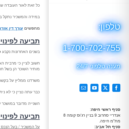
כל זאת לאור העובדה שב
במידה והמשכיר נתקל ב
טלפון:
מחפשים
עורך דין אזרח
תביעה לפינוי
1-700-702-755
בשנים האחרונות נקבע
ס
חשוב לציין כי מרבית ה
מענה טלפוני 24/7
מותיר השוכר הן בשל חו
משרדנו ממליץ על בקשה 
X
Facebook
YouTube
כתובת
כבר עתה נציין כי לא נית
דואר
אלקטרוני
השנייה מדובר במושכר ש
סניף ראשי חיפה
:
תביעה לפינוי
אנדריי סחרוב 9 בניין רג'וס קומה 8
מת"מ חיפה.
על המשכיר / בעל הנכס 
סניף תל אביב
: