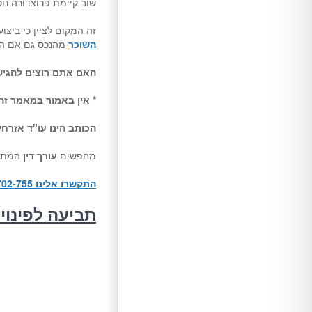
שוב קיימת פרוצדורה נוספ
זה המקום לציין כי ביצו
השוכר
מהנכס גם אם ה
האם אתם רוצים להגי
* אין באמור במאמר זה
הכותב הינו עו"ד אזרח
מחפשים
עורך דין
המתע
התקשרו אלינו 1-700-702-755!
תביעה לפינוי 