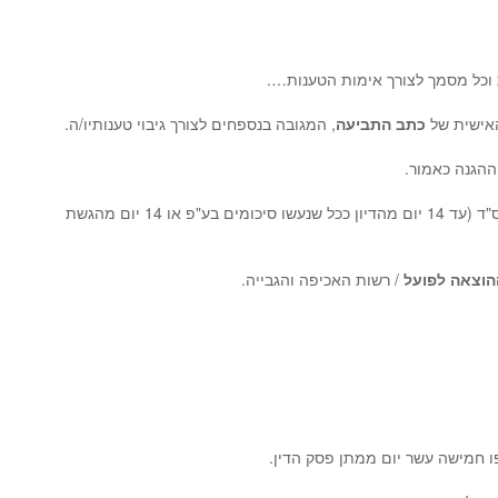
 וכל מסמך לצורך אימות הטענות….
כתב התביעה
, המגובה בנספחים לצורך גיבוי טענותיו/ה.
יש לציין כי באותו המועד ובמרבית המקרים יורה ביהמ"ש לצדדים לסכם טענותיהם לצורך זירוז מתן פס"ד (עד 14 יום מהדיון ככל שנעשו סיכומים בע"פ או 14 יום מהגשת
וצאה לפועל
/ רשות האכיפה והגבייה.
 חמישה עשר יום ממתן פסק הדין.