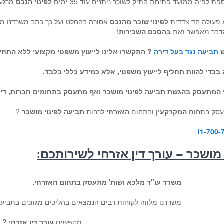
ת לפיה ממועד פתיחת התיק לשוכר ניתנים עוד 35 ימים
לפינוי הנכס
מרגע 
ע פעולה חד צדדית
לפינוי שוכר מהנכס
אסורה בהחלט ועל כך כתב משרדנו מא
דבר מאפשר זאת
בהסכם השכירות
!
ש
תביעה נגד בעל דירה
? התקשרו אלינו לייעוץ משפטי מקצועי ללא התחי
 בכדי להוות תחליף לייעוץ משפטי, אלא כמידע כללי בלבד.
י המתעסק בהגשת תביעה לפינוי מושכר ואף מתעסק בתחומים חברות, דינ
סק בתחום
המקרקעין
ובתחום
האזרחי
לרבות
תביעה לפינוי מושכר
?
מושכר – עורך דין אזרחי לשירותכם:
משרד עו"ד מלכא ושות' מתעסק בתחום האזרחי.
משרדנו מלווה לקוחות רבים הנמצאים בהליכים מגוונים בתביע
מחפשים
עורך דין אזרחי ?