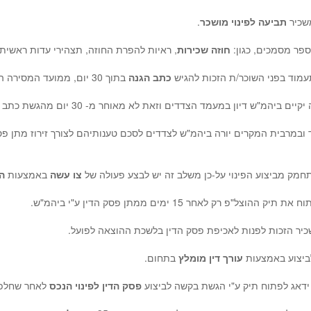
שכיר
תביעה לפינוי מושכר
.
פר מסמכים, כגון:
חוזה שכירות
, ראיות להפרת החוזה, תצהירי עדות ראשית
מוד בפני השוכר/ת הזכות להגיש
כתב הגנה
בתוך 30 יום, ממועד המסירה האישית של
מ"ש דיון במעמד הצדדים וזאת לא מאוחר מ- 30 יום מהגשת כתב ההגנה כאמור.
מק מביצוע הפינוי על-כן משלב זה יש לבצע פעולה של
צו עשה
באמצעות
הה
צל"פ רק לאחר 15 ימים ממתן פסק הדין ע"י ביהמ"ש.
יר הזכות לפנות לאכיפת פסק הדין בלשכת ההוצאה לפועל.
לביצוע באמצעות
עורך דין מומלץ
בתחום.
ידאג לפתוח תיק ע"י הגשת בקשה לביצוע
פסק הדין לפינוי הנכס
לאחר שחלפו