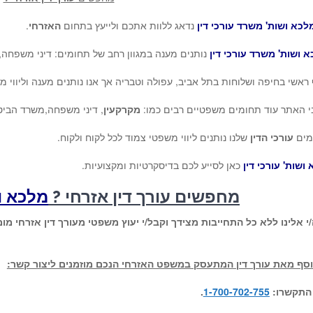
לכא ושות' משרד עורכי דין
נדאג ללוות אתכם ולייעץ בתחום
האזרחי
.
 ושות' משרד עורכי דין
נותנים מענה במגוון רחב של תחומים: דיני משפחה,
ראשי בחיפה ושלוחות בתל אביב, עפולה וטבריה אך אנו נותנים מענה וליווי מ
י האתר עוד תחומים משפטיים רבים כמו:
מקרקעין
, דיני משפחה,משרד הביטח
מים
עורכי הדין
שלנו נותנים ליווי משפטי צמוד לכל לקוח ולקוח.
ושות' עורכי דין
כאן לסייע לכם בדיסקרטיות ומקצועיות.
מחפשים עורך דין אזרחי ?
מלכא ו
י אלינו ללא כל התחייבות מצידך וקבל/י יעוץ משפטי מעורך דין אזרחי מ
וסף מאת עורך דין המתעסק במשפט האזרחי הנכם מוזמנים ליצור קשר:
 התקשרו:
1-700-702-755
.