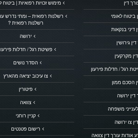
ורך דין
מימוש זכויות רפואיות | ביטוח ל
 ביטוח לאומי
רשלנות רפואית – ומתי נדרש עור
רשלנות רפואית ?
ן דיני בנקאות
ירושה
דין גירושין
פשיטת רגל / חדלות פירעון
ין מקרקעין
הסדר נושים
ת רגל / חדלות פירעון
צו עיכוב יציאה מהארץ
ן הסכם ממון
פיטורין
דין ירושה
צוואה
לענייני משפחה
קניין רוחני
ין צו ירושה
רישום פטנטים
 אודות עורך דין צוואה