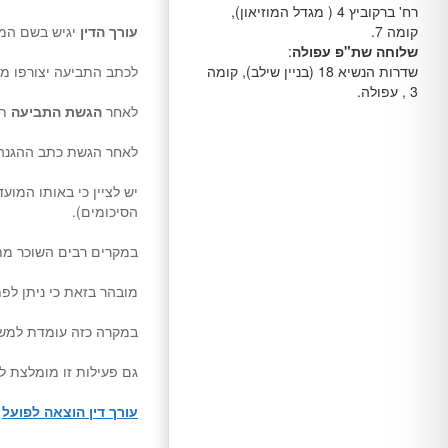
רח' ברקוביץ 4 ( מגדל המוזיאון),
עורך הדין
יגיש בשם המ
קומה 7.
שלוחה שת"פ עפולה
:
לכתב התביעה יצורפו מס
שדרות הנשיא 18 (בניין שילב), קומה
3 , עפולה.
לאחר
הגשת התביעה
תע
לאחר הגשת כתב ההגנה יקיים ביה
הסיכומים).
במקרים רבים השוכר מתח
מובהר בזאת כי ניתן לפתוח את תיק ההו
במקרה כזה עומדת למשכ
גם פעילות זו מומלצת 
עורך דין הוצאה לפועל