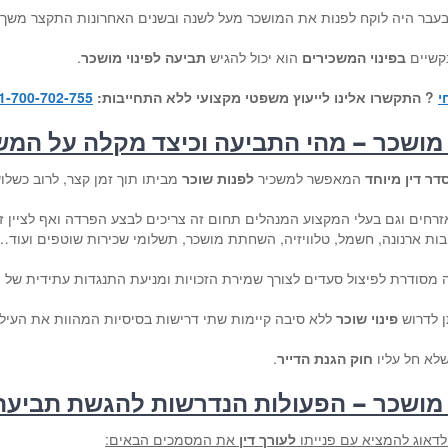
עבר היה לוקח לפנות את המושכר מעל לשנה ובשנים האחרונות התקצר משך זמ
קשיים
בפינוי המשכירים
הוא יכול להגיש
תביעה לפינוי מושכר
.
י
? התקשרו אלינו לייעוץ משפטי מקצועי ללא התחייבות:
1-700-702-755
 מושכר – מהי התביעה וכיצד מקלה על המש
דר דין מיוחד
המאפשר למשכיר
לפנות שוכר
מביתו תוך זמן קצר, לרוב כשלו
אזרחים וגם בעלי המקצוע המנהלים תחום זה צריכים לבצע הפרדה ואף לציין
בות ארנונה, חשמל, טלוויזיה, השחתת מושכר, תשלומי שכירות שוטפים ועוד…
מסודרת לפיצול סעדים לצורך שמירת הזכויות ומניעת התנגדות עתידית של ה
ן לדרוש
פינוי שוכר
ללא סיבה קיימות שתי דרישות בסיסיות המהוות את העיל
לא חל עליו
חוק הגנת הדייר
.
 מושכר – הפעולות הנדרשות להגשת תביעה 
לדאוג להמציא עם פנייתו
לעורך דין
את המסמכים הבאים: