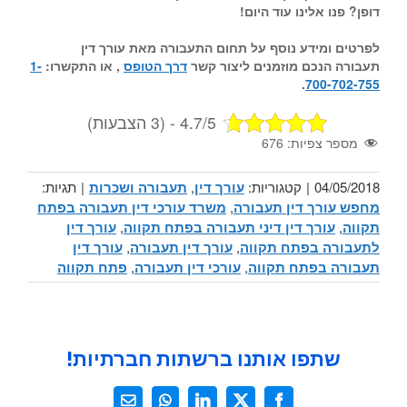
דופן? פנו אלינו עוד היום!
לפרטים ומידע נוסף על תחום
התעבורה
מאת
עורך דין
תעבורה
הנכם מוזמנים ליצור קשר
דרך הטופס
, או התקשרו:
1-
.
700-702-755
4.7/5 - (3 הצבעות)
מספר צפיות:
676
04/05/2018
|
קטגוריות:
עורך דין
,
תעבורה ושכרות
|
תגיות:
מחפש עורך דין תעבורה
,
משרד עורכי דין תעבורה בפתח
תקווה
,
עורך דין דיני תעבורה בפתח תקווה
,
עורך דין
לתעבורה בפתח תקווה
,
עורך דין תעבורה
,
עורך דין
תעבורה בפתח תקווה
,
עורכי דין תעבורה
,
פתח תקווה
שתפו אותנו ברשתות חברתיות!
X
Facebook
LinkedIn
WhatsApp
כתובת