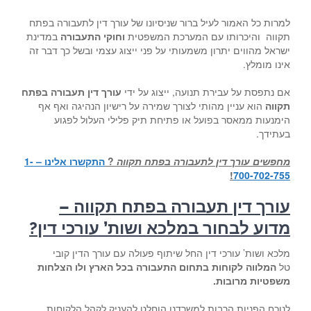
למרות כל האמור לעיל ברור שניסיונו של עורך דין לתעבורה בפתח
תקווה והיכרותו עם המערכת המשפטית
וחוקי התעבורה
במדינת
ישראל מהווים יתרון משמעותי על פני ייצוג עצמי ובשל כך דבר זה
אינו מומלץ.
אם נתפסת על עבירת תנועה, ייצוג על ידי
עורך דין תעבורה בפתח
תקווה
הוא עניין מהותי לצורך שמירה על רישיון הנהיגה ואף אף
הימנעות ממאסר בפועל או פתיחת תיק פלילי העלול לפגוע
בעתידך.
מחפשים עורך דין לתעבורה בפתח תקווה
?
התקשרו אלינו – 1-
!
700-702-755
עורך דין תעבורה בפתח תקווה –
מדוע לבחור ב
מלכא ושות’ עורכי דין
?
מלכא ושות’ עורכי דין החל שיתוף פעולה עם עורך הדין קובי
טל
המלווה לקוחות בתחום התעבורה בכל הארץ ולו הצלחות
משפטיות מרובות.
לנוכח הפניות הרבות למשרדנו הוחלט להעניק לקהל הלקוחות