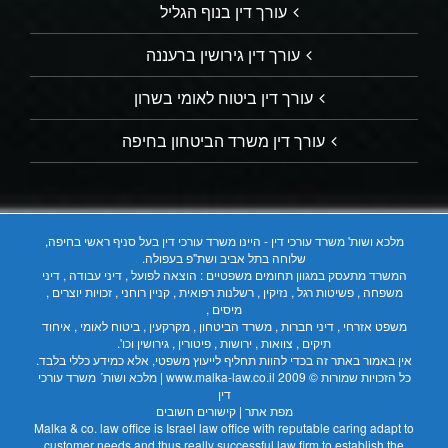
עורך דין בנוף הגליל
עורך דין גירושין ברעננה
עורך דין ביטוח לאומי בשרון
עורך דין משרד הביטחון בחיפה
מלכא ושות' משרד עורכי דין - היינו משרד עורכי דין בעל סניף ראשי בחיפה,
שלוחה בתל אביב ושת"פ בעפולה.
המשרד מתעסק במגוון תחומים משפטיים : הוצאה לפועל , דיני עבודה , דיני
משפחה , פשיטות רגל , נזיקין , רשלנות רפואית , קניין רוחני , זכויות יוצרים ,
מיסים ,
משפט אזרחי , דיני חברות , משרד הביטחון , מקרקעין , ביטוח לאומי , איחוד
תיקים , צוואות , ירושות , פיטורין , גירושין וכו'.
אין באמור באתר זה בכדי להוות תחליף לייעוץ משפטי, אלא כמידע כללי בלבד.
כל הזכויות שמורות © 2009
www.malka-law.co.il | מלכא ושות´ משרד עורכי
דין
מפת אתר
|
קישורים חשובים
Malka & co. law office is Israel law office with reputable caring adapt to
customer needs and thus really successful law firm to establish the