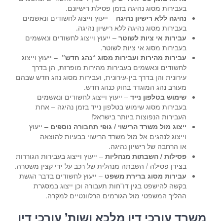
בעבירות מסוג נהיגה בזמן פסילת רישיונם.
נהיגה ללא רישיון נהיגה
– ייעוץ וייצוג לחשודים ונאשמים
בעבירות מסוג נהיגה ללא רישיון נהיגה.
עבירות אי ציות לשוטר
– ייעוץ וייצוג לחשודים ונאשמים
בעבירות מסוג אי ציות לשוטר.
עבירות מהירות ועבירות מסוג “נהג חדש”
– ייעוץ וייצוג
לחשודים ונאשמים בעבירות מהירות מופרזת, הן בדרך
עירונית והן בדרך בין-עירונית, ועבירות מסוג נהג חדש שבהם
מעורב נהג המוגדר בחוק כנהג חדש.
שימוש בטלפון נייד
– ייעוץ וייצוג לחשודים ונאשמים
בעבירות מסוג שימוש בטלפון נייד בזמן נהיגה – אחת
העבירות הנפוצות ביותר בישראל!
ייצוג מול משרד הרישוי / גופי תחבורה נוספים
– ייעוץ
וייצוג לנהגים אל מול משרד הרישוי בבעיות להוצאה
או הרחבה של רישיון נהיגה.
פסילות / השבתות מנהליות
– ייעוץ וייצוג בעבירות הגוררות
בצידן פסילה / השבתה מנהלית של רכב על ידי קצין משטרה.
עבירות מסוג ברירת משפט
– ייעוץ לחשודים בדבר הגשת
בקשה להישפט בגין דו”חות תעבורה וכן ייצוג במסגרת
ההליך המשפטי מול הגורמים הרלוונטיים למקרה.
משרד עורכי דין מלכא ושות’ עורכי דין