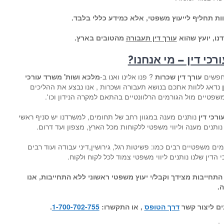
ות תחליף לייעוץ משפטי, אלא כמידע כללי בלבד.
דנו, יועץ שהוא
עורך דין תעבורה
מהטובים בארץ.
כי דין – מי אנחנו?
פשים
עורך דין שכרות
? פנו אלינו ואנו ב-
מלכא ושות' משרד עורכי
נדאג ללוות אתכם בנושא תעבורה ושכרות , אנו נבצע את ההליכים
שפטיים מול הגורמים הרלוונטיים בהתאם למקרה הנידון וכו'.
רכי דין
נותנים מענה במגוון רחב של תחומים, למשרדנו יש סניף ראשי
ותנים מענה וליווי משפטי ללקוחות מכל הארץ, מצפון ועד דרום.
ם משפטיים רבים כמו: פשיטות רגל, גירושין,דיני עבודה ועוד רבים
דין שלנו נותנים ליווי משפטי צמוד לכל לקוח ולקוח.
 התחייבות מצידך וקבל/י יעוץ משפטי ראשוני ללא התחייבות, אנו
.
ים ליצור קשר
דרך הטופס
, או התקשרו:
1-700-702-755
.