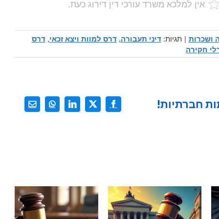
אין למלכא משרד עורכי דין דירוג כעת.
 ושכרות
|
תגיות:
דיני תעבורה
,
דרס למוות ויצא זכאי
,
דרס
לי חקירה
ת חברתיות!
X
Facebook
LinkedIn
WhatsApp
כתובת
דואר
אלקטרוני