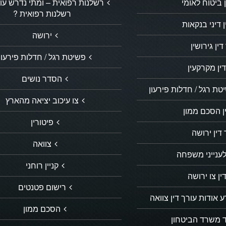
 ביטוח לאומי
רשלנות רפואית – ומתי נדרש עור
רשלנות רפואית ?
ן דיני בנקאות
ירושה
דין גירושין
פשיטת רגל / חדלות פירעון
ין מקרקעין
הסדר נושים
ת רגל / חדלות פירעון
צו עיכוב יציאה מהארץ
ן הסכם ממון
פיטורין
דין ירושה
צוואה
לענייני משפחה
קניין רוחני
ין צו ירושה
רישום פטנטים
 אודות עורך דין צוואה
הסכם ממון
ד משרד הביטחון