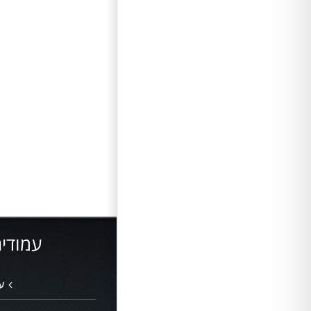
עמודים
ע