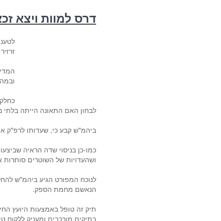
דרס למוות ויצא זכ
לטענת
זרזיר
המדינ
ובמהי
כחלק 
לבחון האם התאונה הייתה בלתי נ
ביהמ"ש קבע כי, שעדותו לרפ"ק אי
כמו-כן בניסוי שדה הראיה שביצעו
ושהעדויות של השוטרים סותרות 
לנוכח המפורט הגיע ביהמ"ש להחל
הנאשם מחמת הספק.
תיק זה טופל באמצעות היועץ החיצ
בתיקים מורכבים ומעניק ללקוח טי