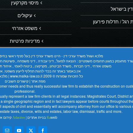
מיסוי מקרקעין
דין בישראל
עיקולים
 רגל / חדלות פירעון
משפט אזרחי
מדיניות פרטיות
מלכא ושות' משרד עורכי דין - היינו משרד עורכי דין בעל סניף ראשי בח
ד מתעסק במגוון תחומים משפטיים : הוצאה לפועל , דיני עבודה , דיני משפחה , פשיטות רגל , נזיק
משפט אזרחי , דיני חברות , משרד הביטחון , מקרקעין , ביטוח לאומי , איחוד תיקים ,
אין באמור באתר זה בכדי להוות תחליף לייעוץ משפטי, א
כל הזכויות שמורות © 2009
www.malka-law.co.il | מלכא ושות´ משרד עורכי דין
מפת אתר
|
קישורים חשובים
ustomer needs and thus really successful law firm to establish the construction on c
professional.
ually represent a law firm clients in all legal instances: Magistrates Court, District
o a single geographic region and in fact lawyers appear before courts throughout the
l aspects of civil and essentially will accompany attorney from our office to various
 estate taxes, divorce, wills and estates, labor law, dismissal, traffic and more.
web בניית אתרים
Ra
|
Adactive
קידום א
X
Facebook
YouTube
כתוב