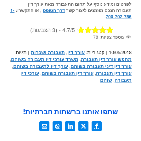
לפרטים ומידע נוסף על תחום
התעבורה
מאת
עורך דין
תעבורה
הנכם מוזמנים ליצור קשר
דרך הטופס
, או התקשרו:
1-
.
700-702-755
4.7/5 - (3 הצבעות)
מספר צפיות:
78
10/05/2018
|
קטגוריות:
עורך דין
,
תעבורה ושכרות
|
תגיות:
מחפש עורך דין תעבורה
,
משרד עורכי דין תעבורה בשוהם
,
עורך דין דיני תעבורה בשוהם
,
עורך דין לתעבורה בשוהם
,
עורך דין תעבורה
,
עורך דין תעבורה בשוהם
,
עורכי דין
תעבורה
,
שוהם
שתפו אותנו ברשתות חברתיות!
X
Facebook
LinkedIn
WhatsApp
כתובת
דואר
אלקטרוני