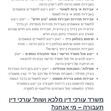
בעבירות מסוג נהיגה ללא רישיון נהיגה.
עבירות אי ציות לשוטר
– ייעוץ וייצוג לחשודים ונאשמים
בעבירות מסוג אי ציות לשוטר.
עבירות מהירות ועבירות מסוג “נהג חדש”
– ייעוץ וייצוג
לחשודים ונאשמים בעבירות מהירות מופרזת, הן בדרך
עירונית והן בדרך בין-עירונית, ועבירות מסוג נהג חדש שבהם
מעורב נהג המוגדר בחוק כנהג חדש.
שימוש בטלפון נייד
– ייעוץ וייצוג לחשודים ונאשמים
בעבירות מסוג שימוש בטלפון נייד בזמן נהיגה – אחת
העבירות הנפוצות ביותר בישראל!
ייצוג מול משרד הרישוי / גופי תחבורה נוספים
– ייעוץ
וייצוג לנהגים אל מול משרד הרישוי בבעיות להוצאה
או הרחבה של רישיון נהיגה.
פסילות / השבתות מנהליות
– ייעוץ וייצוג בעבירות הגוררות
בצידן פסילה / השבתה מנהלית של רכב על ידי קצין משטרה.
עבירות מסוג ברירת משפט
– ייעוץ לחשודים בדבר הגשת
בקשה להישפט בגין דו”חות תעבורה וכן ייצוג במסגרת
ההליך המשפטי מול הגורמים הרלוונטיים למקרה.
משרד עורכי דין מלכא ושות’ עורכי דין
תעבורה – מי אנחנו?