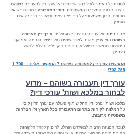
למרות כל האמור לעיל ברור שניסיונו של עורך דין לתעבורה בשוהם
והיכרותו עם המערכת המשפטית
וחוקי התעבורה
במדינת ישראל
מהווים יתרון משמעותי על פני ייצוג עצמי ובשל כך דבר זה אינו
מומלץ.
אם נתפסת על עבירת תנועה, ייצוג על ידי
עורך דין תעבורה
בשוהם
הוא עניין מהותי לצורך שמירה על רישיון הנהיגה ואף אף
הימנעות ממאסר בפועל או פתיחת תיק פלילי העלול לפגוע
בעתידך.
מחפשים עורך דין לתעבורה בשוהם
?
התקשרו אלינו – 1-700-
!
702-755
עורך דין תעבורה בשוהם – מדוע
לבחור ב
מלכא ושות’ עורכי דין
?
מלכא ושות’ עורכי דין החל שיתוף פעולה עם עורך הדין קובי
טל
המלווה לקוחות בתחום התעבורה בכל הארץ ולו הצלחות
משפטיות מרובות.
לנוכח הפניות הרבות למשרדנו הוחלט להעניק לקהל הלקוחות
הפונים מענה מקצועי, איכותי אישי והדוק כפי שנוהג משרד עורכי