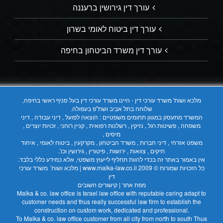
עורך דין גירושין ברעננה
עורך דין ביטוח לאומי בשרון
עורך דין משרד הביטחון בחיפה
מלכא ושות' משרד עורכי דין - היינו משרד עורכי דין בעל סניף ראשי בחיפה,
שלוחה בתל אביב ושת"פ בעפולה.
המשרד מתעסק במגוון תחומים משפטיים : הוצאה לפועל , דיני עבודה , דיני
משפחה , פשיטות רגל , נזיקין , רשלנות רפואית , קניין רוחני , זכויות יוצרים ,
מיסים ,
משפט אזרחי , דיני חברות , משרד הביטחון , מקרקעין , ביטוח לאומי , איחוד
תיקים , צוואות , ירושות , פיטורין , גירושין וכו'.
אין באמור באתר זה בכדי להוות תחליף לייעוץ משפטי, אלא כמידע כללי בלבד.
כל הזכויות שמורות © 2009
www.malka-law.co.il | מלכא ושות´ משרד עורכי
דין
מפת אתר
|
קישורים חשובים
Malka & co. law office is Israel law office with reputable caring adapt to
customer needs and thus really successful law firm to establish the
construction on custom work, dedicated and professional.
To Malka & co. law office customer from all city from north to south Thus