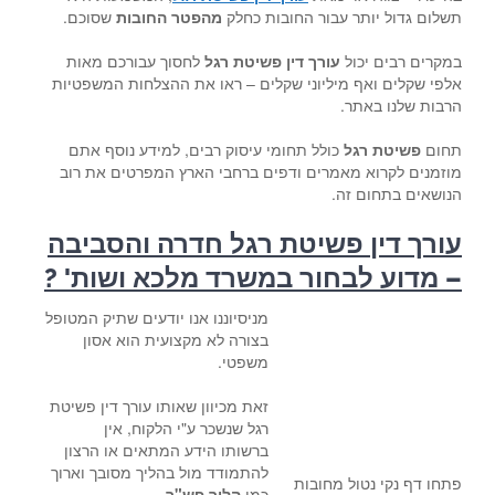
תשלום גדול יותר עבור החובות כחלק
מהפטר החובות
שסוכם.
במקרים רבים יכול
עורך דין פשיטת רגל
לחסוך עבורכם מאות
אלפי שקלים ואף מיליוני שקלים – ראו את ההצלחות המשפטיות
הרבות שלנו באתר.
תחום
פשיטת רגל
כולל תחומי עיסוק רבים, למידע נוסף אתם
מוזמנים לקרוא מאמרים ודפים ברחבי הארץ המפרטים את רוב
הנושאים בתחום זה.
עורך דין פשיטת רגל חדרה והסביבה
– מדוע לבחור במשרד מלכא ושות' ?
מניסיוננו אנו יודעים שתיק המטופל
בצורה לא מקצועית הוא אסון
משפטי.
זאת מכיוון שאותו עורך דין פשיטת
רגל שנשכר ע"י הלקוח, אין
ברשותו הידע המתאים או הרצון
להתמודד מול בהליך מסובך וארוך
פתחו דף נקי נטול מחובות
כמו
הליך פש"ר
.