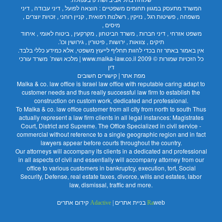
המשרד מתעסק במגוון תחומים משפטיים : הוצאה לפועל , דיני עבודה , דיני
משפחה , פשיטות רגל , נזיקין , רשלנות רפואית , קניין רוחני , זכויות יוצרים ,
מיסים ,
משפט אזרחי , דיני חברות , משרד הביטחון , מקרקעין , ביטוח לאומי , איחוד
תיקים , צוואות , ירושות , פיטורין , גירושין וכו'.
אין באמור באתר זה בכדי להוות תחליף לייעוץ משפטי, אלא כמידע כללי בלבד.
כל הזכויות שמורות © 2009
www.malka-law.co.il | מלכא ושות´ משרד עורכי
דין
מפת אתר
|
קישורים חשובים
Malka & co. law office is Israel law office with reputable caring adapt to
customer needs and thus really successful law firm to establish the
construction on custom work, dedicated and professional.
To Malka & co. law office customer from all city from north to south Thus
actually represent a law firm clients in all legal instances: Magistrates
Court, District and Supreme. The Office Specialized in civil service -
commercial without reference to a single geographic region and in fact
lawyers appear before courts throughout the country.
Our attorneys will accompany its clients in a dedicated and professional
in all aspects of civil and essentially will accompany attorney from our
office to various customers in bankruptcy, execution, tort, Social
Security, Defense, real estate taxes, divorce, wills and estates, labor
law, dismissal, traffic and more.
web בניית אתרים
Ra
|
Adactive
קידום אתרים