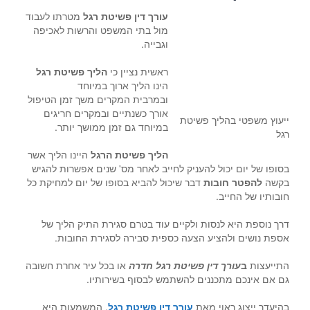
עורך דין פשיטת רגל
מטרתו לעבוד
מול בתי המשפט והרשות לאכיפה
וגבייה.
ראשית נציין כי
הליך פשיטת רגל
הינו הליך ארוך במיוחד
ובמרבית המקרים משך זמן הטיפול
אורך כשנתיים ובמקרים חריגים
ייעוץ משפטי בהליך פשיטת
במיוחד גם זמן ממושך יותר.
רגל
הליך פשיטת הרגל
היינו הליך אשר
בסופו של יום יכול להעניק לחייב לאחר מס' שנים אפשרות להגיש
בקשה
להפטר חובות
דבר שיכול להביא בסופו של יום למחיקת כל
חובותיו של החייב.
דרך נוספת היא לנסות ולקיים עוד בטרם סגירת התיק הליך של
אספת נושים ולהציע הצעה כספית סבירה לסגירת החובות.
התייעצות
ב
עורך דין פשיטת רגל חדרה
או בכל עיר אחרת חשובה
גם אם אינכם מתכננים להשתמש לבסוף בשירותיו.
בהיעדר ייצוג ראוי מאת
עורך דין פשיטת רגל
, המשמעות היא