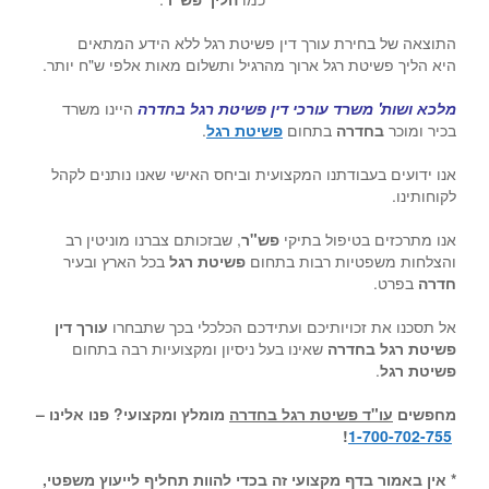
התוצאה של בחירת עורך דין פשיטת רגל ללא הידע המתאים
היא הליך פשיטת רגל ארוך מהרגיל ותשלום מאות אלפי ש"ח יותר.
מלכא ושות' משרד עורכי דין פשיטת רגל בחדרה
היינו משרד
בכיר ומוכר
בחדרה
בתחום
פשיטת רגל
.
אנו ידועים בעבודתנו המקצועית וביחס האישי שאנו נותנים לקהל
לקוחותינו.
אנו מתרכזים בטיפול בתיקי
פש"ר
, שבזכותם צברנו מוניטין רב
והצלחות משפטיות רבות בתחום
פשיטת רגל
בכל הארץ ובעיר
חדרה
בפרט.
אל תסכנו את זכויותיכם ועתידכם הכלכלי בכך שתבחרו
עורך דין
פשיטת רגל בחדרה
שאינו בעל ניסיון ומקצועיות רבה בתחום
פשיטת רגל
.
מחפשים
עו"ד פשיטת רגל בחדרה
מומלץ ומקצועי? פנו אלינו –
!
1-700-702-755
* אין באמור בדף מקצועי זה בכדי להוות תחליף לייעוץ משפטי,