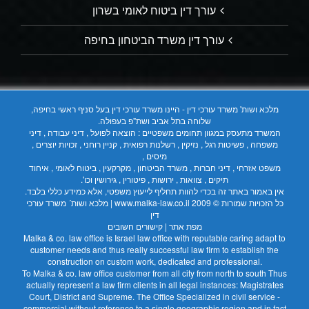
עורך דין ביטוח לאומי בשרון
עורך דין משרד הביטחון בחיפה
מלכא ושות' משרד עורכי דין - היינו משרד עורכי דין בעל סניף ראשי בחיפה,
שלוחה בתל אביב ושת"פ בעפולה.
המשרד מתעסק במגוון תחומים משפטיים : הוצאה לפועל , דיני עבודה , דיני
משפחה , פשיטות רגל , נזיקין , רשלנות רפואית , קניין רוחני , זכויות יוצרים ,
מיסים ,
משפט אזרחי , דיני חברות , משרד הביטחון , מקרקעין , ביטוח לאומי , איחוד
תיקים , צוואות , ירושות , פיטורין , גירושין וכו'.
אין באמור באתר זה בכדי להוות תחליף לייעוץ משפטי, אלא כמידע כללי בלבד.
כל הזכויות שמורות © 2009
www.malka-law.co.il | מלכא ושות´ משרד עורכי
דין
מפת אתר
|
קישורים חשובים
Malka & co. law office is Israel law office with reputable caring adapt to
customer needs and thus really successful law firm to establish the
construction on custom work, dedicated and professional.
To Malka & co. law office customer from all city from north to south Thus
actually represent a law firm clients in all legal instances: Magistrates
Court, District and Supreme. The Office Specialized in civil service -
commercial without reference to a single geographic region and in fact