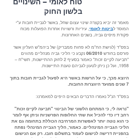
טוח לאומי – השינויים
בלשון החוק
מאמר זה יביא בקצרה שינוי עצום שחל, באשר לגביית חובות ע"י
המוסד ל
ביטוח לאומי
, עיריות ורשויות אחרות הפועלות מכוח
פקודת מיסים גביה, בשנים האחרונות.
בפס"ד (לגישת הח"מ לא פחות ממבריק) של ביהמ"ש העליון אשר
פורסם בחודש
06/2010
נקבע כי הליכי גביה מנהליים מהווים
"תביעה לקיים זכות" כאמור בסעיף 2 לחוק ההתיישנות, תשי"ח –
1958, ועל כן ניתן לטעון לגביהם טענת התיישנות.
היוצא מכך, כי על הרשות באשר היא לפעול לגביית חובות בתוך
7 שנים ממועד היווצרות החובות.
בפס"ד הנ"ל נאמרו הדברים הבאים היפים למאמרנו:
"נראה לי, כי המתחם הלשוני של הביטוי "תביעה לקיים זכות"
רחב דיו כדי להכיל את שתי החלופות הפרשניות וניתן אף לומר
כי הוא נוטה יותר לאפשרות המרחיבה הכוללת בתחומה גם את
הליכי הגבייה המינהליים. כאמור, הליך הגבייה המינהלי נפתח
בהפניית דרישה לנישום לעמוד בתשלום חובו. רק אם הנישום