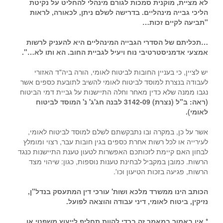
לא מציית, מוקנית סמכות לגורם מינהלי להחליט על נקיטת
הליכי גבייה מינהליים. בדרישה לשלם ניתן, לכאורה, לראות
"תביעה לקיים זכות…
…תכליתם של הסדרי הגבייה המינהליים היא להעניק לרשות
אמצעי אדמניסטרטיבי נוח ויעיל לגביית החוב. הא ותו לא…".
יש לציין, כי בעניין החובות לביטוח לאומי, הורה ביה"ד האזורי
לעבודה בנצרת למוסד לביטוח לאומי להשיב לתובעת כספים אשר
נגבו ממנה שלא כדין מאחר וחלה התיישנות על גביית דמי הביטוח
(ראה: ב"ל (נצרת) 3142-09 לבנה חג'ג' נ' המוסד לביטוח
לאומי).
אשר על כן, במקרה ובו נתבקשתם לשלם למוסד לביטוח לאומי,
לעירייה או לכל רשות אחרת כספים בגין חובות עבר, רצוי ומומלץ
לבחון האם קיימת לזכותכם האפשרות לטעון טענת התיישנות כנגד
הרשות. כמובן במקביל לבחינת טענות נוספות, כגון: שיהוי מצד
הרשות, פגיעה בזכות הטיעון וכו'.
הכותב הינו ממשרד מלכא ושות' עורכי דין המתעסק בנדל"ן,
נזיקין, ביטוח לאומי, דיני עבודה והוצאה לפועל.
* אין באמור במאמר זה בכדי להוות תחליף לייעוץ משפטי או