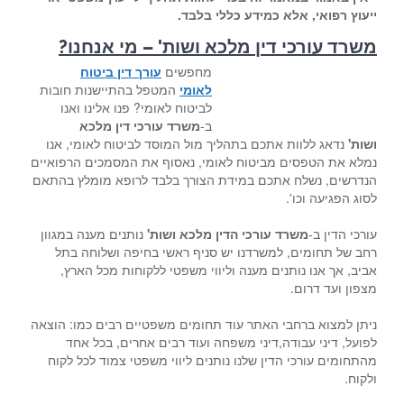
ייעוץ רפואי, אלא כמידע כללי בלבד.
משרד עורכי דין מלכא ושות' – מי אנחנו?
מחפשים
עורך דין ביטוח
לאומי
המטפל בהתיישנות חובות
לביטוח לאומי? פנו אלינו ואנו
ב-
משרד עורכי דין מלכא
ושות'
נדאג ללוות אתכם בתהליך מול המוסד לביטוח לאומי, אנו
נמלא את הטפסים מביטוח לאומי, נאסוף את המסמכים הרפואיים
הנדרשים, נשלח אתכם במידת הצורך בלבד לרופא מומלץ בהתאם
לסוג הפגיעה וכו'.
עורכי הדין ב-
משרד עורכי הדין מלכא ושות'
נותנים מענה במגוון
רחב של תחומים, למשרדנו יש סניף ראשי בחיפה ושלוחה בתל
אביב, אך אנו נותנים מענה וליווי משפטי ללקוחות מכל הארץ,
מצפון ועד דרום.
ניתן למצוא ברחבי האתר עוד תחומים משפטיים רבים כמו: הוצאה
לפועל, דיני עבודה,דיני משפחה ועוד רבים אחרים, בכל אחד
מהתחומים עורכי הדין שלנו נותנים ליווי משפטי צמוד לכל לקוח
ולקוח.