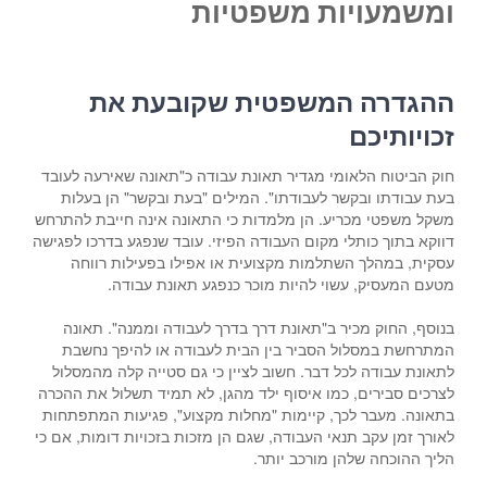
ומשמעויות משפטיות
ההגדרה המשפטית שקובעת את
זכויותיכם
חוק הביטוח הלאומי מגדיר תאונת עבודה כ"תאונה שאירעה לעובד
בעת עבודתו ובקשר לעבודתו". המילים "בעת ובקשר" הן בעלות
משקל משפטי מכריע. הן מלמדות כי התאונה אינה חייבת להתרחש
דווקא בתוך כותלי מקום העבודה הפיזי. עובד שנפגע בדרכו לפגישה
עסקית, במהלך השתלמות מקצועית או אפילו בפעילות רווחה
מטעם המעסיק, עשוי להיות מוכר כנפגע תאונת עבודה.
בנוסף, החוק מכיר ב"תאונת דרך בדרך לעבודה וממנה". תאונה
המתרחשת במסלול הסביר בין הבית לעבודה או להיפך נחשבת
לתאונת עבודה לכל דבר. חשוב לציין כי גם סטייה קלה מהמסלול
לצרכים סבירים, כמו איסוף ילד מהגן, לא תמיד תשלול את ההכרה
בתאונה. מעבר לכך, קיימות "מחלות מקצוע", פגיעות המתפתחות
לאורך זמן עקב תנאי העבודה, שגם הן מזכות בזכויות דומות, אם כי
הליך ההוכחה שלהן מורכב יותר.