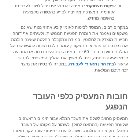
שיקום תעסוקתי:
במידה והנפגע אינו יכול לשוב לעבודתו
הקודמת, המערכת מחויבת לסייע בהכשרה מקצועית
ובהשמה מחדש.
במקרים רבים, המוסד לביטוח לאומי קובע אחוזי נכות שאינם
משקפים נאמנה את חומרת הפגיעה הממשית, ולעיתים אף דוחה
תביעות מוצדקות לחלוטין. במידה ונתקבלה החלטה שאינה הולמת
את מצבכם הרפואי או התפקודי, עומדת לכם הזכות להגיש ערר על
החלטת הוועדה בתוך 60 יום. במידה וגם הערר נדחה או התביעה
לדמי פגיעה נדחתה, ניתן להמשיך את ההליך המשפטי ולהגיש
ערעור ל
בית הדין האזורי לעבודה
, במטרה להבטיח את מיצוי
זכויותיכם המלאות.
חובות המעסיק כלפי העובד
הנפגע
המעסיק מחויב לשלם את השכר המלא עבור הימים הראשונים
שלאחר הפגיעה (בהתאם לחוק) ולשמור על מקומו של העובד
במהלך תקופת ההחלמה. חשוב לדעת כי פיטורי עובד עקב תאונת
עבודה ובמהלך תקופת המחלה עשויים להיחשב לפיטורים שלא