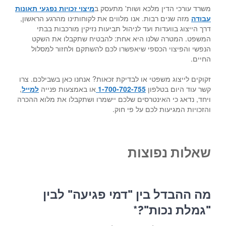
משרד עורכי הדין מלכא ושות' מתעסק ב
מיצוי זכויות נפגעי תאונות
עבודה
מזה שנים רבות. אנו מלווים את לקוחותינו מהרגע הראשון,
דרך הייצוג בוועדות ועד לניהול תביעות נזיקין מורכבות בבתי
המשפט. המטרה שלנו היא אחת: להבטיח שתקבלו את השקט
הנפשי והפיצוי הכספי שיאפשרו לכם להשתקם ולחזור למסלול
החיים.
זקוקים לייצוג משפטי או לבדיקת זכאות? אנחנו כאן בשבילכם. צרו
קשר עוד היום בטלפון
1-700-702-755
או באמצעות פנייה
למייל
,
ויחד, נדאג כי האינטרסים שלכם יישמרו ושתקבלו את מלוא ההכרה
והזכויות המגיעות לכם על פי חוק.
שאלות נפוצות
מה ההבדל בין "דמי פגיעה" לבין
"גמלת נכות"?*