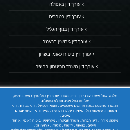
עורך דין בעפולה
עורך דין בטבריה
עורך דין בנוף הגליל
עורך דין גירושין ברעננה
עורך דין ביטוח לאומי בשרון
עורך דין משרד הביטחון בחיפה
מלכא ושות' משרד עורכי דין - היינו משרד עורכי דין בעל סניף ראשי בחיפה,
שלוחה בתל אביב ושת"פ בעפולה.
המשרד מתעסק במגוון תחומים משפטיים : הוצאה לפועל , דיני עבודה , דיני
משפחה , פשיטות רגל , נזיקין , רשלנות רפואית , קניין רוחני , זכויות יוצרים ,
מיסים ,
משפט אזרחי , דיני חברות , משרד הביטחון , מקרקעין , ביטוח לאומי , איחוד
תיקים , צוואות , ירושות , פיטורין , גירושין וכו'.
אין באמור באתר זה בכדי להוות תחליף לייעוץ משפטי, אלא כמידע כללי בלבד.