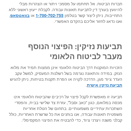
חברות הביטוח. אל תחתמו על מסמכי ויתור או הצהרות מבלי
להיוועץ בעורך דין לתביעת תאונות עבודה. לקבלת ייעוץ ראשוני ללא
התחייבות, ניתן ליצור קשר בטלפון
1-700-702-755
או
בוואטסאפ
,
ואנו נדאג לחזור אליכם בהקדם האפשרי.
תביעות נזיקין: הפיצוי הנוסף
מעבר לביטוח הלאומי
הזכויות המוקנות דרך הביטוח הלאומי אינן ממצות תמיד את מלוא
הנזק. במידה והתאונה נגרמה בשל רשלנות המעסיק, למשל עקב
העדר ציוד מגן, הדרכה לקויה או הפרת תקנות בטיחות, ניתן להגיש
תביעת נזיקין אישית
.
תביעה זו מאפשרת לקבל פיצוי על רכיבים שהביטוח הלאומי אינו
מכסה במלואם, כגון "כאב וסבל", עזרת צד שלישי בבית, והפסדי
השתכרות עתידיים משמעותיים. בתחום של הטלת אחריות
משפטית תאונות עבודה, אנו בוחנים את כל שרשרת האחריות, כולל
קבלני משנה ויצרני ציוד, כדי להבטיח את הפיצוי המקסימלי.