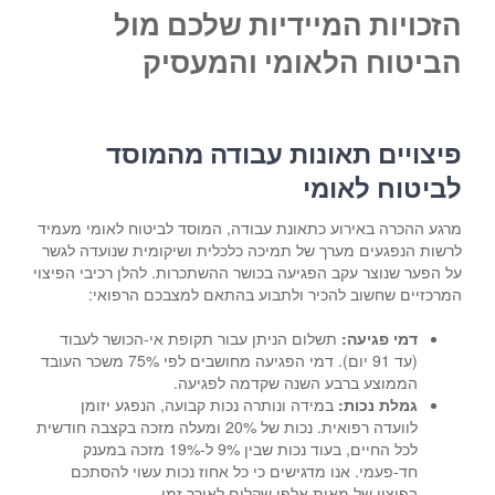
הזכויות המיידיות שלכם מול
הביטוח הלאומי והמעסיק
פיצויים תאונות עבודה מהמוסד
לביטוח לאומי
מרגע ההכרה באירוע כתאונת עבודה, המוסד לביטוח לאומי מעמיד
לרשות הנפגעים מערך של תמיכה כלכלית ושיקומית שנועדה לגשר
על הפער שנוצר עקב הפגיעה בכושר ההשתכרות. להלן רכיבי הפיצוי
המרכזיים שחשוב להכיר ולתבוע בהתאם למצבכם הרפואי:
דמי פגיעה:
תשלום הניתן עבור תקופת אי-הכושר לעבוד
(עד 91 יום). דמי הפגיעה מחושבים לפי 75% משכר העובד
הממוצע ברבע השנה שקדמה לפגיעה.
גמלת נכות:
במידה ונותרה נכות קבועה, הנפגע יזומן
לוועדה רפואית. נכות של 20% ומעלה מזכה בקצבה חודשית
לכל החיים, בעוד נכות שבין 9% ל-19% מזכה במענק
חד-פעמי. אנו מדגישים כי כל אחוז נכות עשוי להסתכם
בפיצוי של מאות אלפי שקלים לאורך זמן.