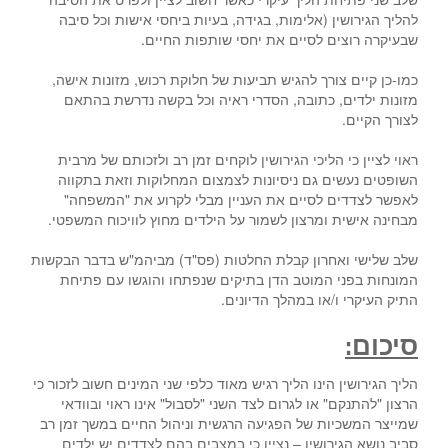
להליך הגירושין (אלימות, בגידה, בעיות ביחסי אישות וכל סיבה
שבעיקרה רוצים לסיים את יחסי שותפות החיים.
כמו-כן קיים צורך להגיש תביעות של חלוקת רכוש, מזונות אישה,
מזונות ילדים, כתובה, הסדרי ראיה וכל בקשה נדרשת בהתאם
לצורך הקיים.
ראוי לציין כי הליכי הגירושין לוקחים זמן רב ולזכותם של מרבית
השופטים נעשים גם ניסיונות לצמצום המחלוקות וזאת בתקווה
לאפשר לצדדים לסיים את העניין מבלי לקרוע את "המשפחה"
מבחינה אישית ומרצון לשמור על הילדים מחוץ לוויכוח המשפטי.
שלב שלישי ואחרון קבלת החלטות (פס"ד) מביהמ"ש בדבר הבקשות
המונחות בפני המוטב הדן בתיקים שנפתחו והוגשו עם פתיחת
התיק העיקרי ו/או במהלך הדיונים.
סיכום:
הליך הגירושין הינו הליך רגיש מאוד כלפי שני המינים חשוב לזכור כי
הרצון "להתנקם" או לגרום לצד השני "לסבול" אינו ראוי ובוודאי
שמייצר המשכיות של הפגיעה הרגשית וניהול החיים במשך זמן רב
סביב נושא הגירושין – נציין כי במצבים בהם לצדדים יש ילדים