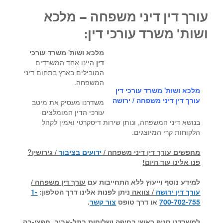
עורך דין דיני משפחה – מלכא
ושות' משרד עורכי דין:
מלכא ושות' משרד עורכי
דין
היינו אחד המשרדים
המובילים בארץ בתחום דיני
המשפחה.
מלכא ושות' משרד עורכי דין
עורך דין דיני משפחה / ירושה
משדרנו מעסיק את מיטב
עורכי הדין המומלצים
בנושא דיני המשפחה, ונותן שירות דיסקרטי ואמין לקהל
הלקוחות קרי המיוצגים.
מחפשים עורך דין דיני משפחה /
ידועים בציבור
/ גירושין?
פנו אלינו עוד היום
!
למידע נוסף וייעוץ ללא התחייבות עם
עורך דין משפחה /
עורך דין ירושה
/ צוואה
ניתן לפנות אלינו דרך הטלפון:
1-
700-702-755
או דרך טופס
צור קשר
.
למשרדנו סניף ראשי בחיפה ושלוחות בתל-אביב, חפצי-בה