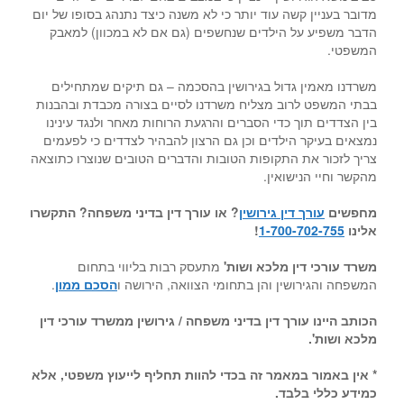
מדובר בעניין קשה עוד יותר כי לא משנה כיצד נתנהג בסופו של יום
הדבר משפיע על הילדים שנחשפים (גם אם לא במכוון) למאבק
המשפטי.
משרדנו מאמין גדול בגירושין בהסכמה – גם תיקים שמתחילים
בבתי המשפט לרוב מצליח משרדנו לסיים בצורה מכבדת ובהבנות
בין הצדדים תוך כדי הסברים והרגעת הרוחות מאחר ולנגד עינינו
נמצאים בעיקר הילדים וכן גם הרצון להבהיר לצדדים כי לפעמים
צריך לזכור את התקופות הטובות והדברים הטובים שנוצרו כתוצאה
מהקשר וחיי הנישואין.
מחפשים
עורך דין גירושין
?
או עורך דין בדיני משפחה?
התקשרו
אלינו
1-700-702-755
!
משרד עורכי דין מלכא ושות
'
מתעסק רבות בליווי בתחום
המשפחה והגירושין והן בתחומי הצוואה, הירושה ו
הסכם ממון
.
הכותב היינו עורך דין בדיני משפחה / גירושין ממשרד עורכי דין
מלכא ושות'.
* אין באמור במאמר זה בכדי להוות תחליף לייעוץ משפטי, אלא
כמידע כללי בלבד.