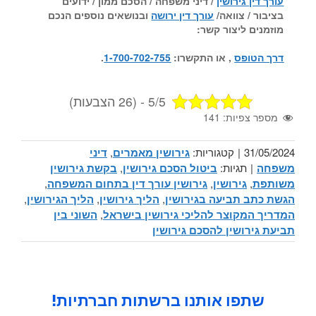
עורך דין גירושין
/ דיני משפחה / הסכם ממון / ידועים
בציבור / צוואה/
עורך דין ירושה
ובנושאים נוספים הנכם
מוזמנים ליצור קשר:
דרך הטופס
, או התקשרו:
1-700-702-755
.
5/5 - (26 הצבעות)
מספר צפיות:
141
31/05/2024
|
קטגוריות:
גירושין מאמרים
,
דיני
משפחה
|
תגיות:
ביטול הסכם גירושין
,
בקשת גירושין
משותפת
,
גירושין
,
גירושין עורך דין בתחום המשפחה
,
הגשת כתב תביעה בגירושין
,
הליך גירושין
,
הליך הגירושין
,
המדריך המקוצר להליכי גירושין בישראל
,
השוני בין
תביעת גירושין להסכם גירושין
שתפו אותנו ברשתות חברתיות!