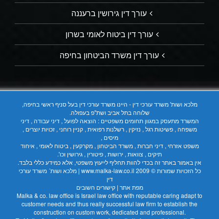
עורך דין גירושין ברעננה
עורך דין ביטוח לאומי בשרון
עורך דין משרד הביטחון בחיפה
מלכא ושות' משרד עורכי דין - היינו משרד עורכי דין בעל סניף ראשי בחיפה,
שלוחה בתל אביב ושת"פ בעפולה.
המשרד מתעסק במגוון תחומים משפטיים : הוצאה לפועל , דיני עבודה , דיני
משפחה , פשיטות רגל , נזיקין , רשלנות רפואית , קניין רוחני , זכויות יוצרים ,
מיסים ,
משפט אזרחי , דיני חברות , משרד הביטחון , מקרקעין , ביטוח לאומי , איחוד
תיקים , צוואות , ירושות , פיטורין , גירושין וכו'.
אין באמור באתר זה בכדי להוות תחליף לייעוץ משפטי, אלא כמידע כללי בלבד.
כל הזכויות שמורות © 2009
www.malka-law.co.il | מלכא ושות´ משרד עורכי
דין
מפת אתר
|
קישורים חשובים
Malka & co. law office is Israel law office with reputable caring adapt to
customer needs and thus really successful law firm to establish the
construction on custom work, dedicated and professional.