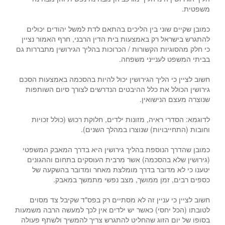
משפטית.
כמובן שקיים שוני בין הליכים בהתאם לדת למשל יהודים יכולים
להתגרש בישראל רק באמצעות בית הדין הרבני, חרף האמור נציין
כי חלק מהסוגיות הקשורות / הכרוכות בהליך הגירושין מתבררות גם
בביתי המשפט לענייני משפחה.
חשוב לציין כי הליך הגירושין יכול להיות בהסכמה באמצעות הסכם
גירושין הכולל את כלל ההיבטים הנדרשים לצורך סיום השותפות
שנוצרה מעצם הנישואין.
לדוגמא: הסדרי ראיה, מזונות ילדים, חלוקת רכוש (כולל זכויות
וחובות (התחייבויות) שנוצרו במהלך השנים).
כמובן שהדרך הנוספת בהליך גירושין היא בדרך המאבק המשפטי
(גירושין שלא בהסכמה) אשר מרבית העוסקים בתחום וההגונים
יטענו כי לא מדובר בדרך מומלצת מאחר ומדובר בהשקעה של
כספים רבים, זמן ממושך, מצב נפשי מתמשך במאבק.
חשוב לציין כי עניין זה לא מסתיים רק בפס"ד שקיבל צד מסוים
לטובתו (הכל יחסי) כאשר יש ילדים אין לכך למעשה הרבה משמעות
בסופו של יום הזוג שהחליט להתגרש צריך להמשיך ולשתף פעולה