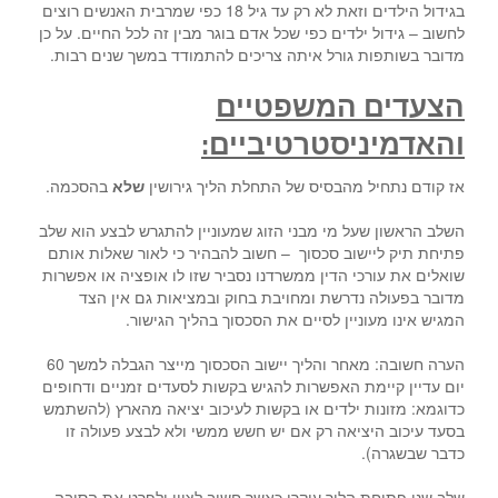
בגידול הילדים וזאת לא רק עד גיל 18 כפי שמרבית האנשים רוצים
לחשוב – גידול ילדים כפי שכל אדם בוגר מבין זה לכל החיים. על כן
מדובר בשותפות גורל איתה צריכים להתמודד במשך שנים רבות.
הצעדים המשפטיים
והאדמיניסטרטיביים
:
אז קודם נתחיל מהבסיס של התחלת הליך גירושין
שלא
בהסכמה.
השלב הראשון שעל מי מבני הזוג שמעוניין להתגרש לבצע הוא שלב
פתיחת תיק ליישוב סכסוך – חשוב להבהיר כי לאור שאלות אותם
שואלים את עורכי הדין ממשרדנו נסביר שזו לו אופציה או אפשרות
מדובר בפעולה נדרשת ומחויבת בחוק ובמציאות גם אין הצד
המגיש אינו מעוניין לסיים את הסכסוך בהליך הגישור.
הערה חשובה: מאחר והליך יישוב הסכסוך מייצר הגבלה למשך 60
יום עדיין קיימת האפשרות להגיש בקשות לסעדים זמניים ודחופים
כדוגמא: מזונות ילדים או בקשות לעיכוב יציאה מהארץ (להשתמש
בסעד עיכוב היציאה רק אם יש חשש ממשי ולא לבצע פעולה זו
כדבר שבשגרה).
שלב שני פתיחת הליך עיקרי כאשר חשוב לציין ולפרט את הסיבה