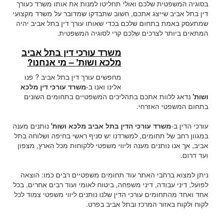
בסוגיה המשפטית שלכם ואולי תחליטו למנות את אותו משרד כעורך
דין בתל אביב שייצג אתכם, חשוב שתבדקו שמדובר על משרד מקצועי
שמתעסק באמת בתחום שלכם בכדי שאותו עורך דין בתל אביב יהיה
המתאים ביותר לצרכים שלכם קרי לסוגיה המשפטית.
משרד עורכי דין בתל אביב
מלכא ושות' – מי אנחנו?
מחפשים עורך דין בתל אביב ? פנו
אלינו ואנו ב-
משרד עורכי דין מלכא
ושות
'
נדאג ללוות אתכם בתהליכים המשפטיים בתחומים השונים
בתחום המשפטי האזרחי.
עורכי הדין ב-
משרד עורכי הדין בתל אביב מלכא ושות
'
נותנים מענה
במגוון רחב של תחומים, למשרדנו יש סניף ראשי בחיפה ושלוחה בתל
אביב, אך אנו נותנים מענה וליווי משפטי ללקוחות מכל הארץ, מצפון
ועד דרום.
ניתן למצוא ברחבי האתר עוד תחומים משפטיים רבים כמו: הוצאה
לפועל, דיני עבודה, דיני משפחה, ביטוח לאומי ועוד רבים אחרים, בכל
אחד ואחד מהתחומים עורכי הדין שלנו נותנים ליווי משפטי צמוד לכל
לקוח ולקוח באזור המרכז ובתל אביב בפרט.