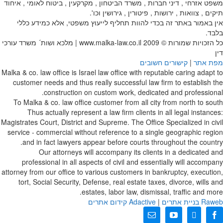
משפט אזרחי , דיני חברות , משרד הביטחון , מקרקעין , ביטוח לאומי , איחוד
תיקים , צוואות , ירושות , פיטורין , גירושין וכו'.
אין באמור באתר זה בכדי להוות תחליף לייעוץ משפטי, אלא כמידע כללי
בלבד.
כל הזכויות שמורות © 2009
www.malka-law.co.il | מלכא ושות´ משרד עורכי
דין
מפת אתר
|
קישורים חשובים
Malka & co. law office is Israel law office with reputable caring adapt to
customer needs and thus really successful law firm to establish the
construction on custom work, dedicated and professional.
To Malka & co. law office customer from all city from north to south
Thus actually represent a law firm clients in all legal instances:
Magistrates Court, District and Supreme. The Office Specialized in civil
service - commercial without reference to a single geographic region
and in fact lawyers appear before courts throughout the country.
Our attorneys will accompany its clients in a dedicated and
professional in all aspects of civil and essentially will accompany
attorney from our office to various customers in bankruptcy, execution,
tort, Social Security, Defense, real estate taxes, divorce, wills and
estates, labor law, dismissal, traffic and more.
web בניית אתרים
Ra
|
Adactive
קידום אתרים
X
Facebook
YouTube
כתובת