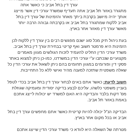
עורך דין בתל אביב כי כאשר אתה
מתגורר באזור תל אביב אתה תעדיף שמשרד עורכי דין אשר מייצג
אותך יהיה מיושב בקרבת ביתך מאחר והזמינות של עורך דין בתל
אביב ללקוח שמתגורר בתל אביב או בקרבתה גבוהה הרבה יותר
מאשר עורך דין מאזור אחר בארץ.
בעת ניהול תיק מכל סוג ישנם מפגשים רבים בין עורך דין ללקוח לכן
הזמינות היא פרמטר חשוב ואף קריטי בבחירת עורך דין בתל אביב
.
משרד עורכי הדין החליט להעמיד לזכות הגולשים מגוון מאמרים
מקצועיים שנכתבו ע"י עורכי הדין במשרדנו, כמו-כן ניתן למצוא באתר
פסקי דין ופורומים במגוון תחומים בהם ניתן לשאול את עורכי הדין כל
שאלה משפטית שתזכה למענה מהיר ואישי ללא כל התחייבות
.
חשוב לדעת:
כאשר אתם באים לבחור עורך דין בתל אביב בכדי לטפל
בעניין משפטי כלשהו, עליכם לבצע בדיקה יסודית ומעמיקה שגוזלת
מס' דקות בלבד והבדיקה היא האם למשרד יש יכולות לייצג אתכם
באמת באזור תל אביב.
הבדיקה הנ"ל יכולה להיות קריטית כאשר אתם מחפשים עורך דין בתל
אביב או בכל מקום אחר בארץ.
מטרתה של השאלה היא לוודא כי משרד עורכי הדין שייצג אתכם