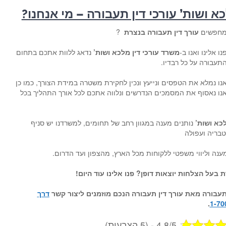
א ושות’ עורכי דין תעבורה – מי אנחנו?
חפשים
עורך דין תעבורה בנצרת
?
נו אלינו ואנו ב-
משרד עורכי דין מלכא ושות’
נדאג ללוות אתכם בתחום
תעבורה על כל רבדיו.
נו נמלא את הטפסים ונייעץ ונכין לחקירת משטרה במידת הצורך, כמו כן
נו נאסוף את המסמכים הנדרשים ונלווה אתכם לכל אורך התהליך בכל
כא ושות’
נותנים מענה במגוון רחב של תחומים, למשרדנו יש סניף
טבריה ועפולה
מענה וליווי משפטי ללקוחות מכל הארץ, מהצפון ועד הדרום.
בעל הצלחות יוצאות דופן? פנו אלינו עוד היום!
עבורה
מאת
עורך דין תעבורה
הנכם מוזמנים ליצור קשר
דרך
.
1-70
4.8/5 - (5 הצבעות)