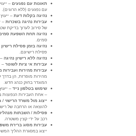
תאונות עם נפגעים
– ייעו
עם נפגעים (ללא הרוגים).
נהיגה בקלות דעת
– ייעוץ 
עבירות נהיגה בשכרות
– י
של סירוב לערוך בדיקת שכר
נהיגה תחת השפעת סמים
סמים.
נהיגה בזמן פסילת רישיון
–
פסילת רישיונם.
נהיגה ללא רישיון נהיגה
– 
עבירות אי ציות לשוטר
– י
עבירות מהירות ועבירות מ
מהירות מופרזת, הן בדרך עי
המוגדר בחוק כנהג חדש.
שימוש בטלפון נייד
– ייעוץ
– אחת העבירות הנפוצות ב
ייצוג מול משרד הרישוי / 
להוצאה או הרחבה של רישיו
פסילות / השבתות מנהליו
רכב על ידי קצין משטרה.
עבירות מסוג ברירת משפ
ייצוג במסגרת ההליך המשפ