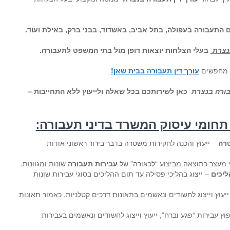
ם התעבורה בעפולה, בתל אביב, באשדוד, בבני ברק, באילת ועוד
.
בנצרת
בעלי הצלחות יוצאות דופן מול בתי המשפט לתעבורה
.
ם מחפשים
עורך דין תעבורה בבית שאן
!
עבורה בנצרת
כאן לשירותכם בכל שאלה ולייעוץ ללא התחייבות –
 תחומי עיסוק המשרד בדיני תעבורה:
טרה
– ייעוץ והכנה לחקירות משטרה בדבר בירור ראשוני אודות
י מעצר כתוצאה מביצוע “לכאורה” של
עבירות תעבורה
שונות ומגוונות.
ליכים
– ייצוג בהליכי פסילה עד תום ההליכים בסוגי עבירות שונות
יעוץ וייצוג לחשודים ונאשמים בתאונות דרכים קטלניות, כאמור תאונות
ץ עבירות “פגע וברח”, ייעוץ וייצוג לחשודים ונאשמים בעבירות