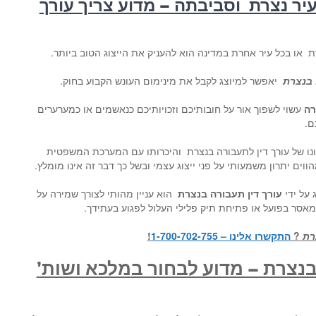
עיר נצרת וסביבתה – מדוע צריך עורך
ת או בכל עיר אחרת במדינה הוא להעניק את הייצוג הטוב ביותר.
 בנצרת
יאפשר למיוצג לקבל את מינימום העונש הקבוע בחוק.
רה
עשוי לשפוך אור על חובותיכם וזכויותיכם כנאשמים או כמערערים
ם.
ונו של עורך דין לתעבורה בנצרת והיכרותו עם המערכת המשפטית
וים יתרון משמעותי על פני ייצוג עצמי ובשל כך דבר זה אינו מומלץ.
 על ידי
עורך דין תעבורה בנצרת
הוא עניין מהותי לצורך שמירה על
מאסר בפועל או פתיחת תיק פלילי העלול לפגוע בעתידך.
צרת
?
התקשרו אלינו – 1-700-702-755
!
בנצרת – מדוע לבחור ב
מלכא ושות’