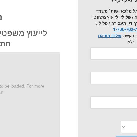
ל מלכא ושות׳ משרד
ב
 / פלילי.
לייעוץ משפטי
 דין תעבורה / פלילי:
1-700-702-
לייעוץ משפטי
רת קשר:
שלחו הודעה
מלא
התק
to be loaded. For more
ur