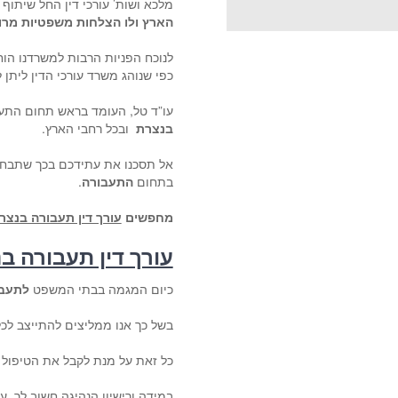
מלכא ושות’ עורכי דין החל שיתוף 
הארץ ולו הצלחות משפטיות מרו
לנוכח הפניות הרבות למשרדנו הוח
כפי שנוהג משרד עורכי הדין ליתן 
עו”ד טל, העומד בראש תחום התעבו
בנצרת
ובכל רחבי הארץ.
אל תסכנו את עתידכם בכך שתבח
בתחום
התעבורה
.
מחפשים
עורך דין תעבורה בנצ
עורך דין תעבורה 
כיום המגמה בבתי המשפט
לתעבו
בשל כך אנו ממליצים להתייצב לכל
כל זאת על מנת לקבל את הטיפול 
במידה ורישיון הנהיגה חשוב לך, ע