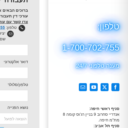
ברוכים הבאים א
עורכי דין תעבורה
צרו קשר עם עורך
טלפון:
טלפון:
755
יצי
שם 
1-700-702-755
דואר אלקטרוני
מענה טלפוני 24/7
טלפון/סלולר
X
Facebook
YouTube
כתובת
דואר
אלקטרוני
נושא הפנייה
סניף ראשי חיפה
:
אנדריי סחרוב 9 בניין רג'וס קומה 8
מת"מ חיפה.
סניף תל אביב
: