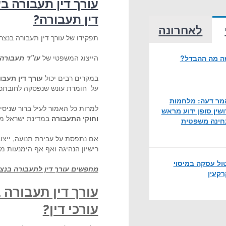
עורך דין תעבורה ב
דין תעבורה
?
לאחרונה
תפקידו של עורך דין תעבורה בנצר
הייצוג המשפטי של
עו”ד תעבורה
שה מה ההבדל?
במקרים רבים יכול
עורך דין תעבו
על חומרת עונש שנפסקה לחובתכ
ר דעה: מלחמות
למרות כל האמור לעיל ברור שניסי
ושין סופן ידוע מראש
וחוקי התעבורה
במדינת ישראל מהו
ינה משפטית
אם נתפסת על עבירת תנועה, ייצוג
רישיון הנהיגה ואף אף הימנעות מ
ול עסקה במיסוי
מחפשים עורך דין לתעבורה בנ
קעין
עורך דין תעבורה 
עורכי דין
?