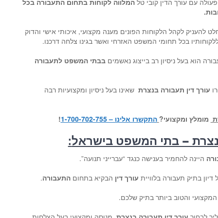
פעולה עם עורך הדין קובי טל
המלווה לקוחות בתחום התעבורה בכל
בות.
לט להעניק לקהל הלקוחות הפונים מענה מקצועי, איכותי אישי והדוק
ללקוחותיו בכל תחומי המשפט האזרחי ואשר בגינו צלחה דרכנו.
רה הוא בעל ניסיון רב בייצוג נאשמים
בבתי המשפט לתעבורה
רו
עורך דין תעבורה בנצרת
שאינו בעל ניסיון ומקצועיות רבה
רת
מומלץ ומקצועי
?
התקשרו אלינו – 1-700-702-755
!
בנצרת – בתי המשפט בישראל
:
רה
היינה להחמיר בענישה כנגד “עברייני תנועה”.
 דיון בתיק תעבורה בלוויית
עורך דין
הבקיא בתחום
התעבורה
.
המקצועי והטוב ביותר בתיק שלכם.
ליך לבחור
עורך דין תעבורה בנצרת
מנוסה ומקצועי בעל הצלחות