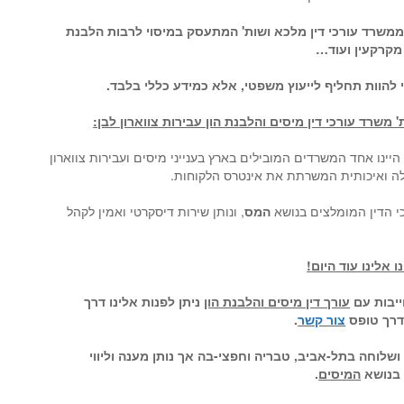
משרד עורכי דין מלכא ושות' המתעסק במיסוי לרבות הלבנת
 מקרקעין ועוד…
 להוות תחליף לייעוץ משפטי, אלא כמידע כללי בלבד.
 משרד עורכי דין מיסים והלבנת הון עבירות צווארון לבן:
יינו אחד המשרדים המובילים בארץ בענייני מיסים ועבירות צווארון
ילה ואיכותית המשרתת את אינטרס הלקוחות.
י הדין המומלצים בנושא
המס
, ונותן שירות דיסקרטי ואמין לקהל
 אלינו עוד היום
!
ייבות עם
עורך דין מיסים והלבנת הון
ניתן לפנות אלינו דרך
דרך טופס
צור קשר
.
שלוחה בתל-אביב, טבריה וחפצי-בה אך נותן מענה וליווי
 בנושא
המיסים
.