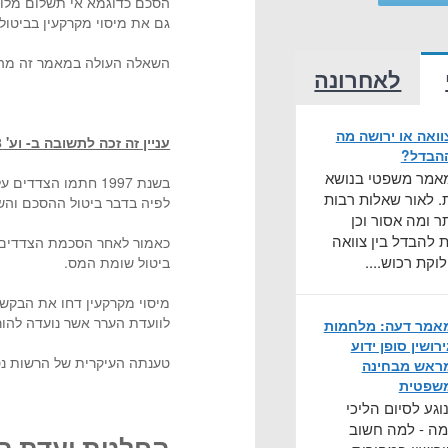
הסכם כדוגמא אי תשלום מלוא
גם את מיסוי מקרקעין בביטול
השאלה העולה במאמר זה מה ק
לאחרונה
וואה או ירושה מה
עניין זה זכה לתשובה ב- וע' 2359-10-18 פרימן נ' מנהל מיסוי מקרקעין נצרת:
הבדל?
אמר משפטי בנושא
בשנת 1997 חתמו הצ
ת. לאור שאלות רבות
לפיה בדבר ביטול ההסכם וה
ר ומה אסור וכן
ת להבדל בין צוואה
כאמור לאחר הסכמת הצדדים 
לוקת רכוש....
ביטול שומת המס.
מיסוי מקרקעין דחו את הבקשה
לוועדת הערר אשר נועדה להו
אמר דעה: מלחמות
ירושין סופן ידוע
טענתה העיקרית של הרשות נס
ראש מבחינה
שפטית
גע לסיום הליכי
מה - למה חשוב