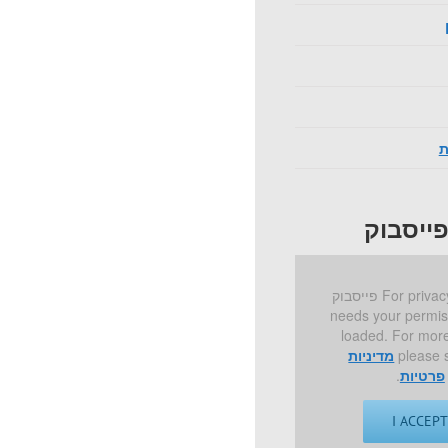
ת
ייסבוק
For privacy reasons פייסבוק
needs your permis
loaded. For more
please 
מדיניות
פרטיות
.
I ACCEP