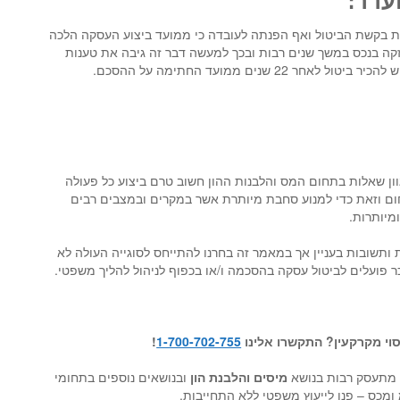
ערר:
 בקשת הביטול ואף הפנתה לעובדה כי ממועד ביצוע העסקה הלכה
ה בנכס במשך שנים רבות ובכך למעשה דבר זה גיבה את טענות
 22 שנים ממועד החתימה על ההסכם.
ון שאלות בתחום המס והלבנות ההון חשוב טרם ביצוע כל פעולה
ום וזאת כדי למנוע סחבת מיותרת אשר במקרים ובמצבים רבים
מיותרות.
 ותשובות בעניין אך במאמר זה בחרנו להתייחס לסוגייה העולה לא
פועלים לביטול עסקה בהסכמה ו/או בכפוף לניהול להליך משפטי.
סוי מקרקעין?
התקשרו אלינו
1-700-702-755
!
תעסק רבות בנושא
מיסים והלבנת הון
ובנושאים נוספים בתחומי
מכס – פנו לייעוץ משפטי ללא התחייבות.