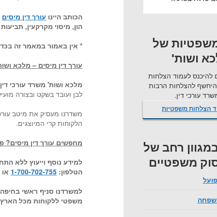
הכותב היינו
עורך דין מיסים
מ
הון, מיסוי מקרקעין, תביעות
שפטיות של
* אין באמור במאמר זה בכדי
א ושות'
עורך דין מיסים – מלכא ושות'
 להיכנס לעמוד הצלחות
מלכא ושות' משרד עורכי דין
ה
היחשף להצלחות הרבות
לבן ועובד בשקט ובצורה מוע
רד עורכי דין.
ד הצלחות משפטיות
משדרנו מעסיק את מיטב עורכ
הלקוחות קרי המיוצגים.
מחפשים עורך דין מיסים? פנו
 במגוון רחב של
סוק משפטיים
למידע נוסף וייעוץ ללא התח
הטלפון:
1-700-702-755
או 
פועל
למשרדנו סניף ראשי בחיפה ו
משפחה
משפטי ללקוחות מכל הארץ