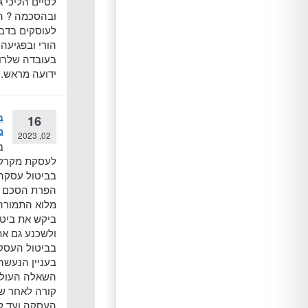
לסיים הליכי ג
ובהסכמה ? ה
לעוסקים בדבר
הורי ובפגיעה
בעובדה שלרו
ידועה מראש.
ב
16
מ
02, 2023
ב
לעסקת מקרקע
בביטול עסקה
הפרת הסכם כ
מלוא התמורה
ביקש את ביט
ולשכנע גם את
בביטול העסק
בעניין הנעשה
השאלה העולה
קורה לאחר שח
העסקה ועד לב