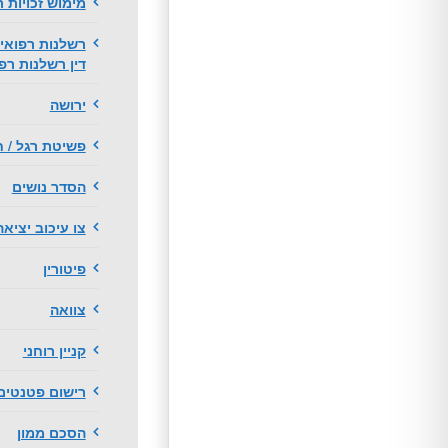
מימוש זכויות ר
רשלנות רפואית
דין רשלנות רפ
ירושה
פשיטת רגל / ח
הסדר נושים
צו עיכוב יציא
פיטורין
צוואה
קניין רוחני
רישום פטנטים
הסכם ממון