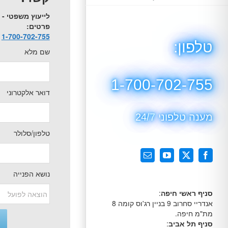
לייעוץ משפטי -
פרטים:
1-700-702-755
טלפון:
שם מלא
1-700-702-755
דואר אלקטרוני
מענה טלפוני 24/7
טלפון/סלולר
X
Facebook
YouTube
כתובת
דואר
נושא הפנייה
אלקטרוני
סניף ראשי חיפה
:
אנדריי סחרוב 9 בניין רג'וס קומה 8
מת"מ חיפה.
סניף תל אביב
: