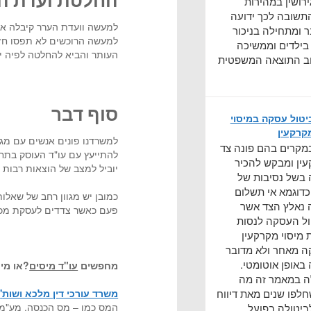
החלטת ועדת ה
ירושין במהירות
תשובה לכך ידועה
למעשה וועדת הערר קיבלה את
 ומתחילה בניכור
למעשה הרוכשים לא תפסו חזק
 בילדים וממשיכה
העותר והביא להחלטה לפיה יש להכיר ביטול לאחר
ב התוצאה המשפטית
סוף דבר
יטול עסקה במיסוי
קרקעין
למשרדנו פונים אנשים עם מגו
מקרים בהם פונה צד
להתייעץ עם עו"ד העוסק בתח
ין ומבקש להכיר
יוביל למצב של הוצאות רבות ו
 בשל נסיבות של
דוגמא אי תשלום
כמובן יש מגוון רחב של שאלות
 נאלץ הצד אשר
פעם כאשר צדדים לעסקת מכר 
ול העסקה לנסות
 מיסוי מקרקעין
ה מאחר ולא מדובר
 באופן אוטומטי.
מחפשים
עו"ד מיסים
?
או מי
 במאמר זה מה
לפו שנים מאת דיווח
משרד עורכי דין מלכא ושות
'
מ
המס כמו – מס הכנסה, מע"מ ו
יטולה בפועל.